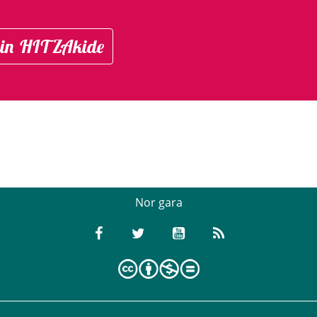
in HITZAkide
Nor gara