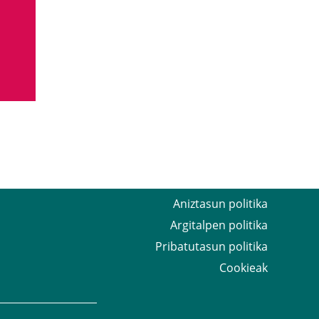
Aniztasun politika
Argitalpen politika
Pribatutasun politika
Cookieak