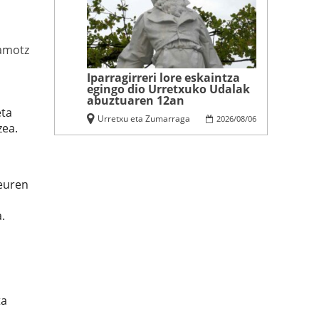
amotz
Iparragirreri lore eskaintza
egingo dio Urretxuko Udalak
abuztuaren 12an
eta
Urretxu eta Zumarraga
2026
/
08
/
06
zea.
 euren
.
ta