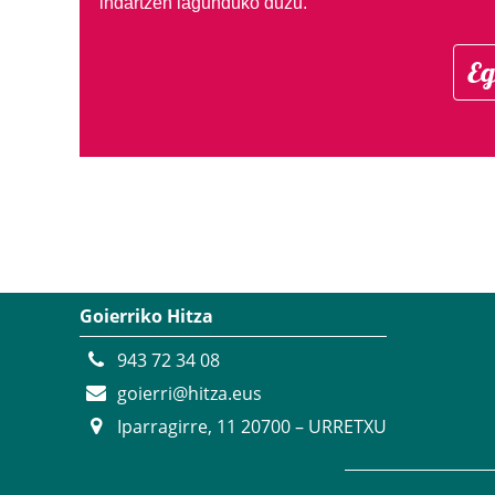
indartzen lagunduko duzu.
Eg
Goierriko Hitza
943 72 34 08
goierri@hitza.eus
Iparragirre, 11 20700 – URRETXU