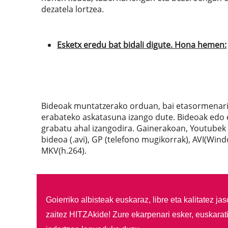
dezatela lortzea.
Esketx eredu bat bidali digute. Hona hemen:
Bideoak muntatzerako orduan, bai etasormenari e
erabateko askatasuna izango dute. Bideoak edo 
grabatu ahal izangodira. Gainerakoan, Youtubek
bideoa (.avi), GP (telefono mugikorrak), AVI(Win
MKV(h.264).
Goierriko albisteak euskaraz, libre eta kalitatez ja
zaitez HITZAkide!
Zure ekarpenari esker, euskarat