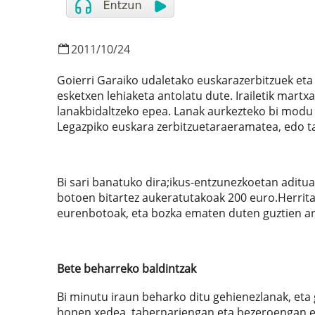
2011
/
10
/
24
Goierri Garaiko udaletako euskarazerbitzuek eta
esketxen lehiaketa antolatu dute. Irailetik martx
lanakbidaltzeko epea. Lanak aurkezteko bi modu
Legazpiko euskara zerbitzuetaraeramatea, edo t
Bi sari banatuko dira;ikus-entzunezkoetan adit
botoen bitartez aukeratutakoak 200 euro.Herrita
eurenbotoak, eta bozka ematen duten guztien art
Bete beharreko baldintzak
Bi minutu iraun beharko ditu gehienezlanak, eta 
honen xedea, tabernariengan eta bezeroengan er