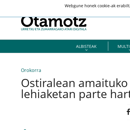
Webgune honek cookie-ak erabiltze
ALBISTEAK
MULTI
Orokorra
Ostiralean amaituko
lehiaketan parte ha