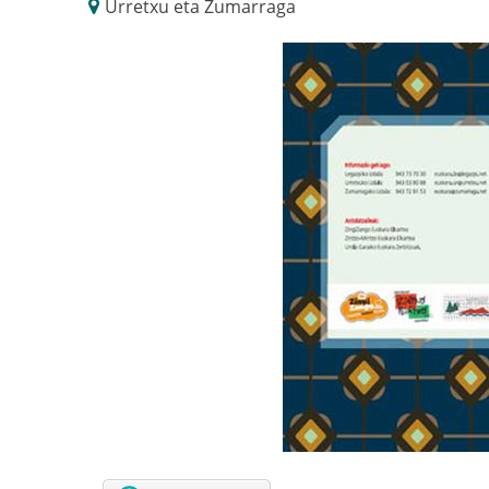
Urretxu eta Zumarraga