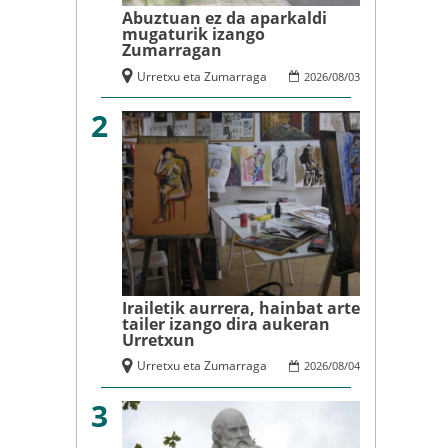
Abuztuan ez da aparkaldi
mugaturik izango
Zumarragan
Urretxu eta Zumarraga
2026
/
08
/
03
2
Irailetik aurrera, hainbat arte
tailer izango dira aukeran
Urretxun
Urretxu eta Zumarraga
2026
/
08
/
04
3