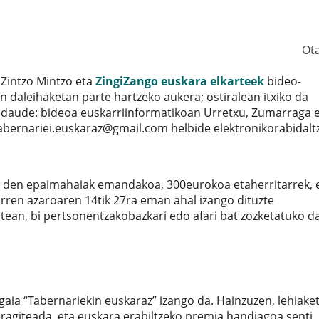
Ot
 Zintzo Mintzo eta
ZingiZango euskara elkarteek
bideo-
an daleihaketan parte hartzeko aukera; ostiralean itxiko da
 daude: bideoa euskarriinformatikoan Urretxu, Zumarraga 
abernariei.euskaraz@gmail.com helbide elektronikorabidalt
ua den epaimahaiak emandakoa, 300eurokoa etaherritarrek,
rren azaroaren 14tik 27ra eman ahal izango dituzte
ean, bi pertsonentzakobazkari edo afari bat zozketatuko da
gaia “Tabernariekin euskaraz” izango da. Hainzuzen, lehiake
agiteada, eta euskara erabiltzeko premia handiagoa senti