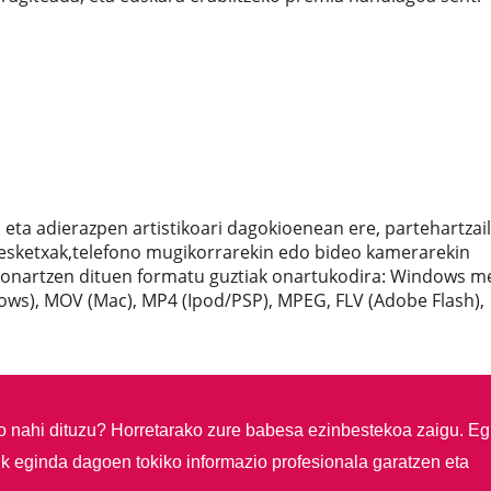
ta adierazpen artistikoari dagokioenean ere, partehartzai
esketxak,telefono mugikorrarekin edo bideo kamerarekin
 onartzen dituen formatu guztiak onartukodira: Windows m
dows), MOV (Mac), MP4 (Ipod/PSP), MPEG, FLV (Adobe Flash),
so nahi dituzu?
Horretarako zure babesa ezinbestekoa zaigu. Eg
ik eginda dagoen tokiko informazio profesionala garatzen eta