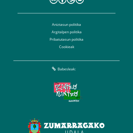
Aniztasun politika
Argitalpen politika
Pribatutasun politika
Cookieak
Babesleak: