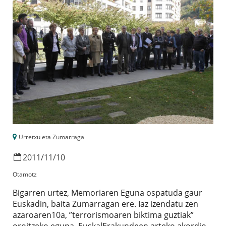
Urretxu eta Zumarraga
2011
/
11
/
10
Otamotz
Bigarren urtez, Memoriaren Eguna ospatuda gaur
Euskadin, baita Zumarragan ere. Iaz izendatu zen
azaroaren10a, ”terrorismoaren biktima guztiak”
oroitzeko eguna, EuskalErakundeen arteko akordio