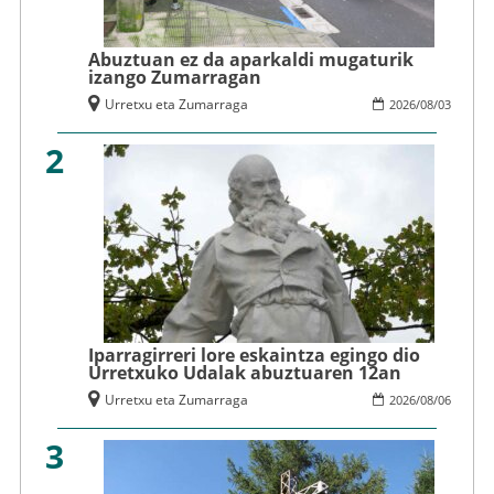
Abuztuan ez da aparkaldi mugaturik
izango Zumarragan
Urretxu eta Zumarraga
2026
/
08
/
03
2
Iparragirreri lore eskaintza egingo dio
Urretxuko Udalak abuztuaren 12an
Urretxu eta Zumarraga
2026
/
08
/
06
3