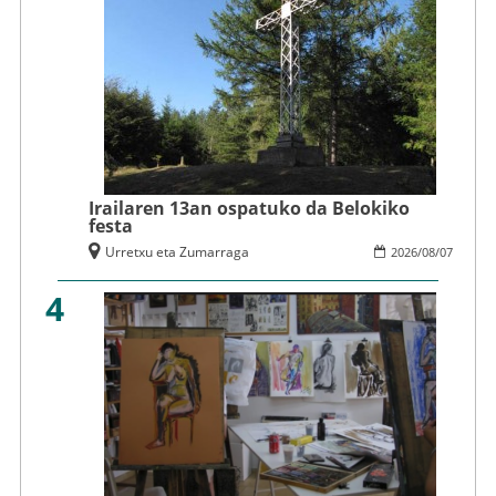
Irailaren 13an ospatuko da Belokiko
festa
Urretxu eta Zumarraga
2026
/
08
/
07
4