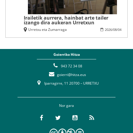
Irailetik aurrera, hainbat arte tailer
izango dira aukeran Urretxun
Urretxu eta Zumarraga
2026
/
08
/
04
Goierriko Hitza
943 72 34 08
goierri@hitza.eus
Iparragirre, 11 20700 – URRETXU
Nor gara