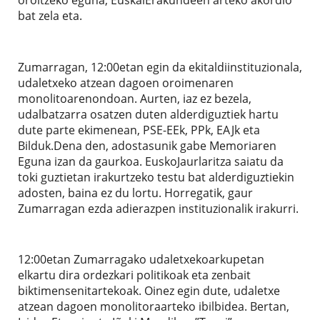
bat zela eta.
Zumarragan, 12:00etan egin da ekitaldiinstituzionala,
udaletxeko atzean dagoen oroimenaren
monolitoarenondoan. Aurten, iaz ez bezela,
udalbatzarra osatzen duten alderdiguztiek hartu
dute parte ekimenean, PSE-EEk, PPk, EAJk eta
Bilduk.Dena den, adostasunik gabe Memoriaren
Eguna izan da gaurkoa. EuskoJaurlaritza saiatu da
toki guztietan irakurtzeko testu bat alderdiguztiekin
adosten, baina ez du lortu. Horregatik, gaur
Zumarragan ezda adierazpen instituzionalik irakurri.
12:00etan Zumarragako udaletxekoarkupetan
elkartu dira ordezkari politikoak eta zenbait
biktimensenitartekoak. Oinez egin dute, udaletxe
atzean dagoen monolitoraarteko ibilbidea. Bertan,