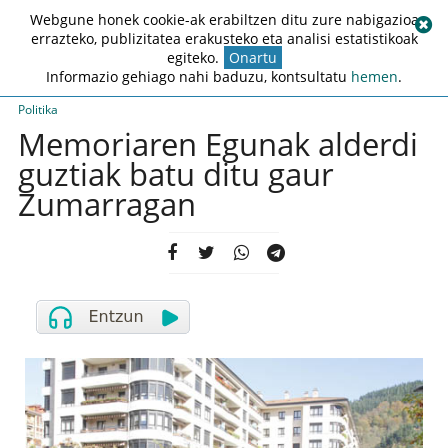
Webgune honek cookie-ak erabiltzen ditu zure nabigazioa
errazteko, publizitatea erakusteko eta analisi estatistikoak
egiteko.
Onartu
Informazio gehiago nahi baduzu, kontsultatu
hemen
.
Politika
Memoriaren Egunak alderdi
guztiak batu ditu gaur
Zumarragan