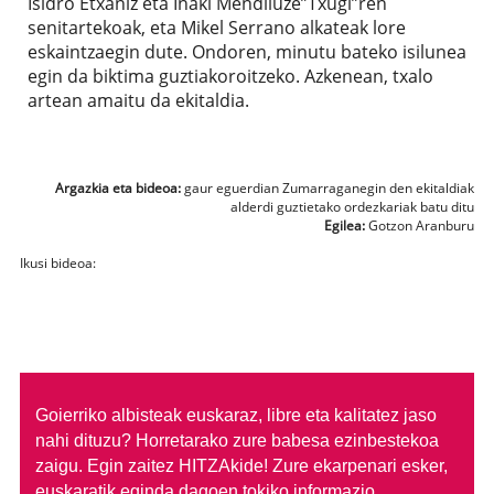
Isidro Etxaniz eta Iñaki Mendiluze”Txugi”ren
senitartekoak, eta Mikel Serrano alkateak lore
eskaintzaegin dute. Ondoren, minutu bateko isilunea
egin da biktima guztiakoroitzeko. Azkenean, txalo
artean amaitu da ekitaldia.
Argazkia eta bideoa:
gaur eguerdian Zumarraganegin den ekitaldiak
alderdi guztietako ordezkariak batu ditu
Egilea:
Gotzon Aranburu
Ikusi bideoa:
Goierriko albisteak euskaraz, libre eta kalitatez jaso
nahi dituzu?
Horretarako zure babesa ezinbestekoa
zaigu. Egin zaitez HITZAkide!
Zure ekarpenari esker,
euskaratik eginda dagoen tokiko informazio