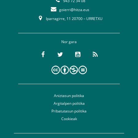
943 72 34 08
goierri@hitza.eus
Iparragirre, 11 20700 – URRETXU
Nor gara
Aniztasun politika
Argitalpen politika
Pribatutasun politika
Cookieak