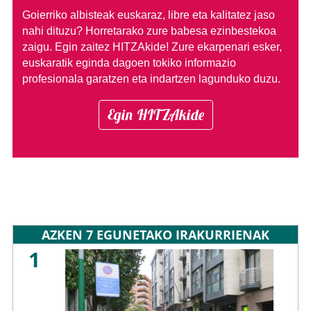
Goierriko albisteak euskaraz, libre eta kalitatez jaso
nahi dituzu?
Horretarako zure babesa ezinbestekoa
zaigu. Egin zaitez HITZAkide!
Zure ekarpenari esker,
euskaratik eginda dagoen tokiko informazio
profesionala garatzen eta indartzen lagunduko duzu.
Egin HITZAkide
AZKEN 7 EGUNETAKO IRAKURRIENAK
1