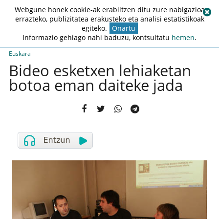
Webgune honek cookie-ak erabiltzen ditu zure nabigazioa
errazteko, publizitatea erakusteko eta analisi estatistikoak
egiteko.
Onartu
Informazio gehiago nahi baduzu, kontsultatu
hemen
.
Euskara
Bideo esketxen lehiaketan
botoa eman daiteke jada