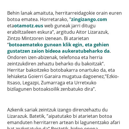
Behin lanak amaituta, herritarreidagokie orain euren
botoa ematea. Horretarako, ”
zingizango.com
eta
otamotz.eus
web guneak jarri ditugu
erabiltzaileen eskura”, argitudu Aitor Lizarazuk,
Zintzo Mintzoren izenean. Bi atarietan
”
botoaemateko gunean klik egin, eta gehien
gustatzen zaion bideoa aukeratubeharko da
.
Ondoren izen-abizenak, telefonoa eta herria
zeintzukdiren zehaztu beharko du bakoitzak”.
Herritar bakoitzeko botobakarra onartuko da, eta
lehiaketa Goierri Garaira mugatua dagoenez,”Ezkio-
Itsaso, Legazpi, Zumarraga eta Urretxuko
bizilagunen botoaksoilik zenbatuko dira”.
Azkenik sariak zeintzuk izango direnzehaztu du
Lizarazuk. Batetik, ”aipatutako bi atarietan botoa
emanduten herritarren artean bi lagunentzako afari
bat zozketatuko da”.Bestetik, bideo onena