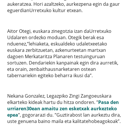
aukeratzea. Hori azaltzeko, aurkezpena egin da gaur
eguerdianUrretxuko kultur etxean.
Aitor Otegi, euskara zinegotzia izan daUrretxuko
Udalaren ordezko moduan. Otegik berak esa
nduenez,”lehiaketa, eskualdeko udaletxeetako
euskara zerbitzuetan, azkenurteetan martxan
dagoen Merkataritza Planaren testuinguruan
sortuzen. Dendariekin kanpainak egin dira aurretik,
eta orain, zenbaithausnarketaren ostean
tabernariekin egiteko beharra ikusi da”.
Nekana Gonzalez, Legazpiko Zingi Zangoeuskara
elkarteko kideak hartu du hitza ondoren. ”
Pasa den
urriaren30ean amaitu zen esketxak aurkezteko
epea
”, gogorarazi du. ”Guztirabost lan aurkeztu dira,
uste genuena baino maila eta kalitatehobeagokoak”.