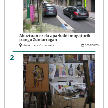
Abuztuan ez da aparkaldi mugaturik
izango Zumarragan
Urretxu eta Zumarraga
2026
/
08
/
03
2