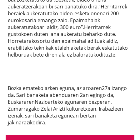
aukeratzerakoan bi sari banatuko dira.”Herritarrek
beraiek aukeratutako bideo-esketx onenari 200
eurokosaria emango zaio. Epaimahaiak
aukeratutakoari aldiz, 300 euro”.Herritarrek
gustokoen duten lana aukeratu beharko dute.
Horretarakosortu den epaimahai adituak aldiz,
erabilitako teknikak etalehiaketak berak eskatutako
helburuak bete diren ala ez baloratukodituzte.
Bozka emateko azken eguna, az aroaren27a izango
da. Sari banaketa abenduaren 2an egingo da,
EuskararenNazioarteko egunaren bezperan,
Zumarragako Zelai Arizti kulturetxean. Irabazleen
izenak, sari banaketa egunean bertan
jakinarazikodira.