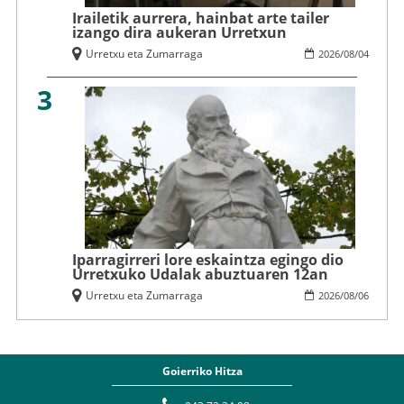
Irailetik aurrera, hainbat arte tailer
izango dira aukeran Urretxun
Urretxu eta Zumarraga
2026
/
08
/
04
3
Iparragirreri lore eskaintza egingo dio
Urretxuko Udalak abuztuaren 12an
Urretxu eta Zumarraga
2026
/
08
/
06
Goierriko Hitza