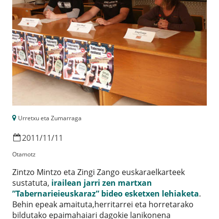
Urretxu eta Zumarraga
2011
/
11
/
11
Otamotz
Zintzo Mintzo eta Zingi Zango euskaraelkarteek
sustatuta,
irailean jarri zen martxan
”Tabernarieieuskaraz” bideo esketxen lehiaketa
.
Behin epeak amaituta,herritarrei eta horretarako
bildutako epaimahaiari dagokie lanikonena