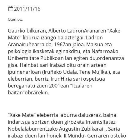
2011
/
11
/
16
Otamotz
Gaurko bilkuran, Alberto LadronAranaren ”Xake
Mate” liburua izango da aztergai. Ladron
Aranairuñearra da, 1967an jaioa. Maisua eta
psikologia ikasketak eginakditu, eta Nafarroako
Unibertsitate Publikoan lan egiten du,ordenantza
gisa. Hainbat sari irabazi ditu orain artean
ipuinenarloan (Iruñeko Udala, Tene Mujika.), eta
eleberrian, berriz, IrunHiria sari ospetsua
bereganatu zuen 2001ean ”Itzalaren
baitan”obrarekin.
”Xake Mate” eleberria laburra daluzeraz, baina
indartsua sortzen duen giroz eta intentsitatez.
Nobelalaburrentzako Augustin Zubikarai I. Saria
irabazi duen lan honek. II.Mundu- Gerraren osteko