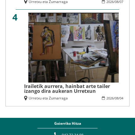
Urretxu eta Zumarraga
2026
/
08
/
07
4
Irailetik aurrera, hainbat arte tailer
izango dira aukeran Urretxun
Urretxu eta Zumarraga
2026
/
08
/
04
Goierriko Hitza