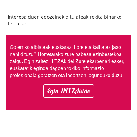
Interesa duen edozeinek ditu ateakirekita biharko
tertulian.
Goierriko albisteak euskaraz, libre eta kalitatez jaso
nahi dituzu?
Horretarako zure babesa ezinbestekoa
zaigu. Egin zaitez HITZAkide!
Zure ekarpenari esker,
euskaratik eginda dagoen tokiko informazio
profesionala garatzen eta indartzen lagunduko duzu.
Egin HITZAkide