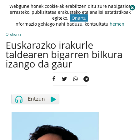
Webgune honek cookie-ak erabiltzen ditu zure nabigazioa
errazteko, publizitatea erakusteko eta analisi estatistikoak
egiteko.
Onartu
Informazio gehiago nahi baduzu, kontsultatu
hemen
.
Orokorra
Euskarazko irakurle
taldearen bigarren bilkura
izango da gaur