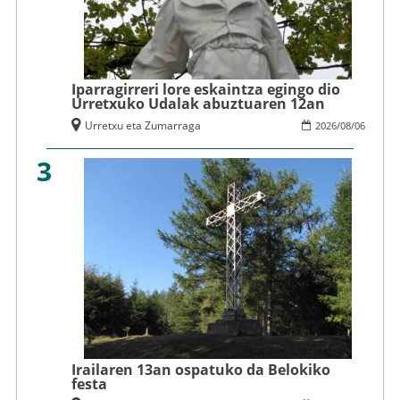
Iparragirreri lore eskaintza egingo dio
Urretxuko Udalak abuztuaren 12an
Urretxu eta Zumarraga
2026
/
08
/
06
3
Irailaren 13an ospatuko da Belokiko
festa