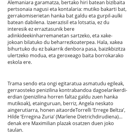
Alemaniara garamatza, bertako hiri batean bizibaita
pertsonaia nagusi eta kontalaria: mutiko bakarti bat,
gerrakomiserietan hanka bat galdu eta gurpil-aulki
batean dabilena. Izaerazisil eta lotsatia, ez du
interesik ez erraztasunik bere
adinkideekinharremanetan sartzeko, eta xake-
jokoan bilatuko du beharrezkoaterpea. Hala, xakea
bihurtuko du ez bakarrik denbora pasa, baizikbizitza
ulertzeko modua, eta geroxeago baita borrokarako
eskola ere.
Trama sendo eta ongi egitaratua asmatudu egileak,
gerraosteko penizilina kontrabandoa dagoelarikerdi-
erdian (penizilina horren faltaz galdu zuen hanka
mutikoak), etainguruan, berriz, Angela neskato
aingerutiarra, honen aitaordeTorrelli ‘Errege Beltza’,
Hilde ‘Erregina Zuria’ (Marlene Dietrichdirudiena)…
denak ere Maximilian plazak osatzen duen joko
taulan.