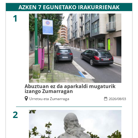
AZKEN 7 EGUNETAKO IRAKURRIENAK
1
Abuztuan ez da aparkaldi mugaturik
izango Zumarragan
Urretxu eta Zumarraga
2026
/
08
/
03
2