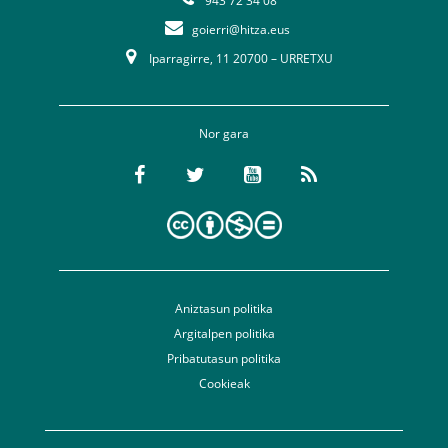
943 72 34 08
goierri@hitza.eus
Iparragirre, 11 20700 – URRETXU
Nor gara
Aniztasun politika
Argitalpen politika
Pribatutasun politika
Cookieak