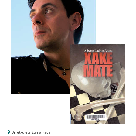
Urretxu eta Zumarraga