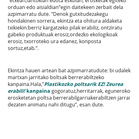
”etxean,lantokian edota eskolan, erosketak egiteko
orduan edo aisialdian”egin daitekeen zerbait dela
azpimarratu dute. ”Denok gutxitudezakegu
hondakinen sorrera, ekintza eta ohitura aldaketa
txikiekin:berriz kargatzeko pilak erabiliz, ontziratu
gabeko produktuak erosiz,ordezko ekologikoak
erosiz, txorroteko ura edanez, konposta
sortuz,etab.”.
Ekintza hauen artean bat azpimarratudute: bi udalek
martxan jarritako boltsak berrerabiltzeko
kanpaina.Hala,”
Plastikozko poltsarik EZ! Zeurea
erabili!
kanpaina
gogoratuz,herritarrak, eguneroko
erosketetan poltsa berrerabilgarriakerabiltzen jarrai
dezaten animatu nahi ditugu”, esan dute.