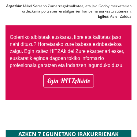
Argazkia:
Mikel Serrano Zumarragakoalkatea, eta Javi Godoy merkatarien
ordezkaria poltsaberrerabilgarrien kanpaina aurkeztu zutenean.
Egilea:
Asier Zaldua
Goierriko albisteak euskaraz, libre eta kalitatez jaso
nahi dituzu?
Horretarako zure babesa ezinbestekoa
zaigu. Egin zaitez HITZAkide!
Zure ekarpenari esker,
euskaratik eginda dagoen tokiko informazio
profesionala garatzen eta indartzen lagunduko duzu.
Egin HITZAkide
AZKEN 7 EGUNETAKO IRAKURRIENAK