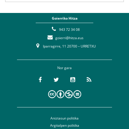
Goierriko Hitza
943 72 34 08
goierri@hitza.eus
Iparragirre, 11 20700 – URRETXU
Nor gara
Aniztasun politika
Argitalpen politika