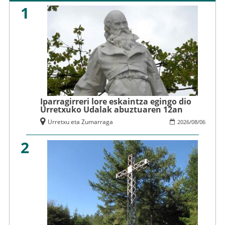
1
Iparragirreri lore eskaintza egingo dio
Urretxuko Udalak abuztuaren 12an
Urretxu eta Zumarraga
2026
/
08
/
06
2