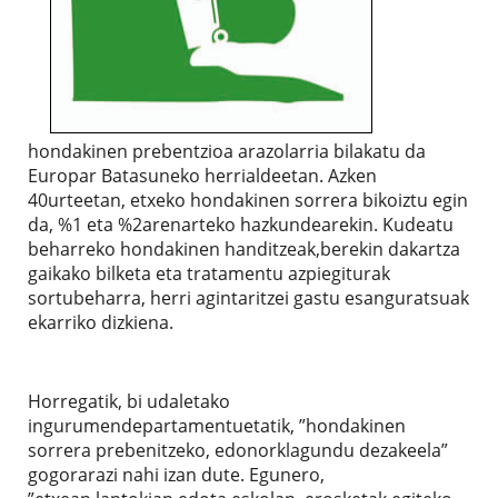
hondakinen prebentzioa arazolarria bilakatu da
Europar Batasuneko herrialdeetan. Azken
40urteetan, etxeko hondakinen sorrera bikoiztu egin
da, %1 eta %2arenarteko hazkundearekin. Kudeatu
beharreko hondakinen handitzeak,berekin dakartza
gaikako bilketa eta tratamentu azpiegiturak
sortubeharra, herri agintaritzei gastu esanguratsuak
ekarriko dizkiena.
Horregatik, bi udaletako
ingurumendepartamentuetatik, ”hondakinen
sorrera prebenitzeko, edonorklagundu dezakeela”
gogorarazi nahi izan dute. Egunero,