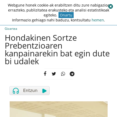
Webgune honek cookie-ak erabiltzen ditu zure nabigazioa
errazteko, publizitatea erakusteko eta analisi estatistikoak
egiteko.
Onartu
Informazio gehiago nahi baduzu, kontsultatu
hemen
.
Gizartea
Hondakinen Sortze
Prebentzioaren
kanpainarekin bat egin dute
bi udalek