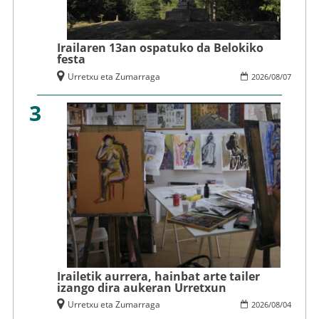
Irailaren 13an ospatuko da Belokiko
festa
Urretxu eta Zumarraga
2026
/
08
/
07
3
Irailetik aurrera, hainbat arte tailer
izango dira aukeran Urretxun
Urretxu eta Zumarraga
2026
/
08
/
04