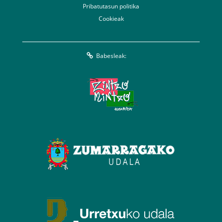
Pribatutasun politika
Cookieak
Babesleak: