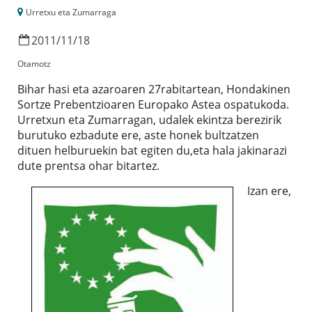
Urretxu eta Zumarraga
2011
/
11
/
18
Otamotz
Bihar hasi eta azaroaren 27rabitartean, Hondakinen
Sortze Prebentzioaren Europako Astea ospatukoda.
Urretxun eta Zumarragan, udalek ekintza berezirik
burutuko ezbadute ere, aste honek bultzatzen
dituen helburuekin bat egiten du,eta hala jakinarazi
dute prentsa ohar bitartez.
Izan ere,