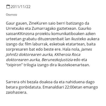
2011
/
11
/
22
Otamotz
Gaur gauen, ZineKuren saio berri batizango da
Urretxuko eta Zumarragako gaztetxean. Gaurko
saioanKKinzona proiektu komunikatiboaken azken
urteetan grabatu dituzenzenbait lan ikusteko aukera
izango da: film laburrak, esketxak etatartean, baita
sorpresaren bat edo beste ere. Hala nola,
James
JohnEz doktorearen aurka
,
KKheroia Roca
doktorearen aurka
,
BerunezkoJustizia
edo eta
“txipiron” trilogia izango dira ikustekoenartean.
Sarrera ohi bezala doakoa da eta nahiduena dago
betara gonbidatuta. Emanaldiari 22:00etan emango
zaiohasiera.