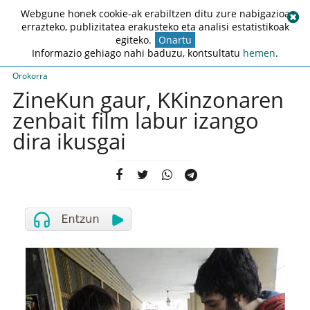
Webgune honek cookie-ak erabiltzen ditu zure nabigazioa
errazteko, publizitatea erakusteko eta analisi estatistikoak
egiteko.
Onartu
Informazio gehiago nahi baduzu, kontsultatu
hemen
.
Orokorra
ZineKun gaur, KKinzonaren
zenbait film labur izango
dira ikusgai