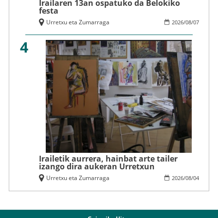
Irailaren 13an ospatuko da Belokiko
festa
Urretxu eta Zumarraga
2026
/
08
/
07
4
Irailetik aurrera, hainbat arte tailer
izango dira aukeran Urretxun
Urretxu eta Zumarraga
2026
/
08
/
04