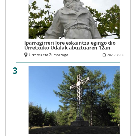
Iparragirreri lore eskaintza egingo dio
Urretxuko Udalak abuztuaren 12an
Urretxu eta Zumarraga
2026
/
08
/
06
3