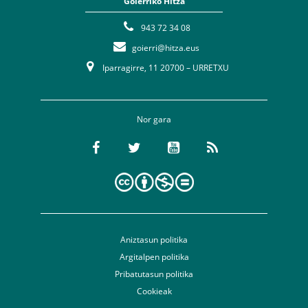
Goierriko Hitza
943 72 34 08
goierri@hitza.eus
Iparragirre, 11 20700 – URRETXU
Nor gara
Aniztasun politika
Argitalpen politika
Pribatutasun politika
Cookieak