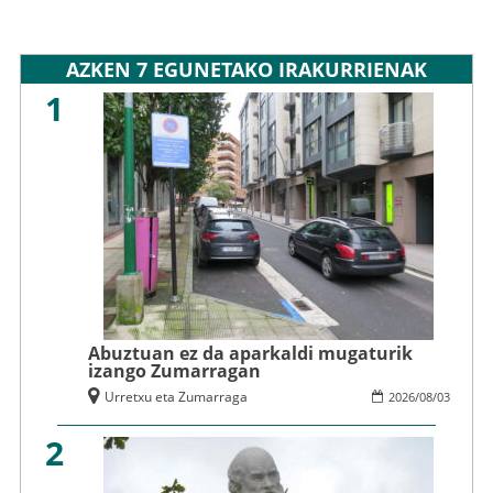
AZKEN 7 EGUNETAKO IRAKURRIENAK
1
Abuztuan ez da aparkaldi mugaturik
izango Zumarragan
Urretxu eta Zumarraga
2026
/
08
/
03
2