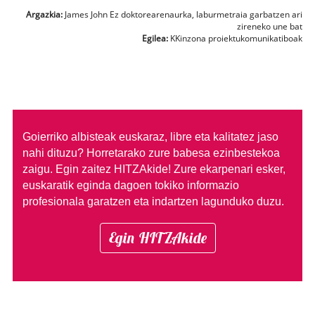
Argazkia:
James John Ez doktorearenaurka, laburmetraia garbatzen ari
zireneko une bat
Egilea:
KKinzona proiektukomunikatiboak
Goierriko albisteak euskaraz, libre eta kalitatez jaso
nahi dituzu?
Horretarako zure babesa ezinbestekoa
zaigu. Egin zaitez HITZAkide!
Zure ekarpenari esker,
euskaratik eginda dagoen tokiko informazio
profesionala garatzen eta indartzen lagunduko duzu.
Egin HITZAkide