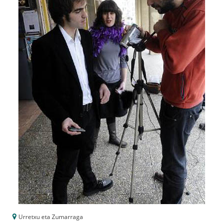
Urretxu eta Zumarraga