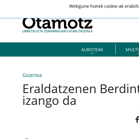
Webgune honek cookie-ak erabiltze
ALBISTEAK
MULTI
Gizartea
Eraldatzenen Berdin
izango da