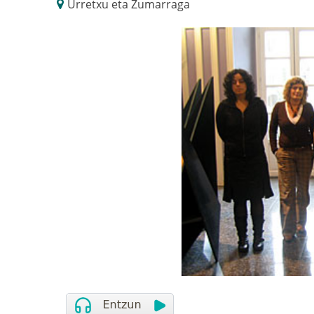
Urretxu eta Zumarraga