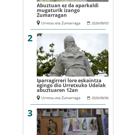
Abuztuan ez da aparkaldi
mugaturik izango
Zumarragan
Urretxu eta Zumarraga
2026
/
08
/
03
2
Iparragirreri lore eskaintza
egingo dio Urretxuko Udalak
abuztuaren 12an
Urretxu eta Zumarraga
2026
/
08
/
06
3