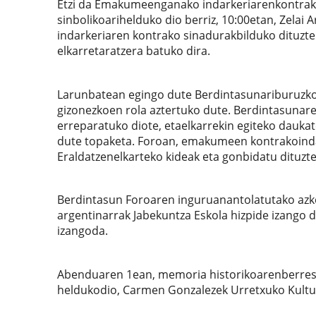
Etzi da Emakumeenganako indarkeriarenkontrako
sinbolikoarihelduko dio berriz, 10:00etan, Zelai 
indarkeriaren kontrako sinadurakbilduko dituzt
elkarretaratzera batuko dira.
Larunbatean egingo dute Berdintasunariburuzko IX.
gizonezkoen rola aztertuko dute. Berdintasuna
erreparatuko diote, etaelkarrekin egiteko dauka
dute topaketa. Foroan, emakumeen kontrakoindar
Eraldatzenelkarteko kideak eta gonbidatu dituzt
Berdintasun Foroaren inguruanantolatutako azke
argentinarrak Jabekuntza Eskola hizpide izango d
izangoda.
Abenduaren 1ean, memoria historikoarenberresk
heldukodio, Carmen Gonzalezek Urretxuko Kultur