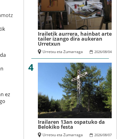
amotz
tik
Irailetik aurrera, hainbat arte
tailer izango dira aukeran
Urretxun
Urretxu eta Zumarraga
2026
/
08
/
04
oda
4
an
an ez
ngo
Irailaren 13an ospatuko da
Belokiko festa
Urretxu eta Zumarraga
2026
/
08
/
07