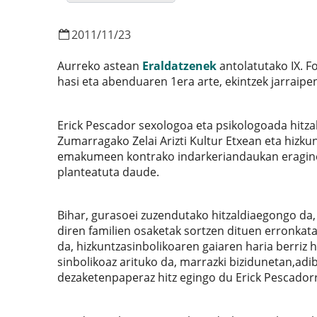
2011
/
11
/
23
Aurreko astean
Eraldatzenek
antolatutako IX. F
hasi eta abenduaren 1era arte, ekintzek jarraipe
Erick Pescador sexologoa eta psikologoada hitzal
Zumarragako Zelai Arizti Kultur Etxean eta hizk
emakumeen kontrako indarkeriandaukan eragine
planteatuta daude.
Bihar, gurasoei zuzendutako hitzaldiaegongo da,
diren familien osaketak sortzen dituen erronkata
da, hizkuntzasinbolikoaren gaiaren haria berriz 
sinbolikoaz arituko da, marrazki bizidunetan,adi
dezaketenpaperaz hitz egingo du Erick Pescador