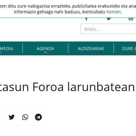
n ditu zure nabigazioa errazteko, publizitatea erakusteko eta anali
Informazio gehiago nahi baduzu, kontsultatu
hemen
.
MEDIA
AGENDA
ALDIZKARIAK
GURE 
AGENDAN PARTE HARTU
GOIERRIKO
tasun Foroa larunbatean