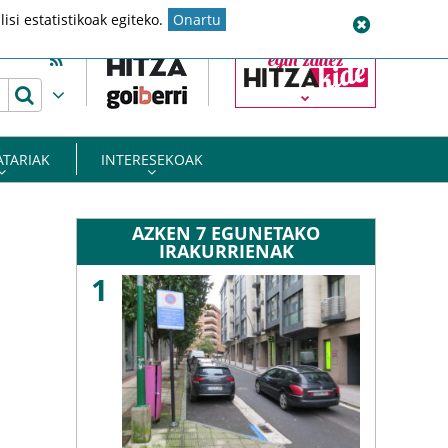
si estatistikoak egiteko.
Onartu
egin zaitez
ATARIAK
INTERESEKOAK
 ZERBITZUAK
EUSKARA URRETXU ETA ZUMARRAGAN
ETC – EGUNGO TESTUEN CORPUSA
HIZTEGI BATUA (EUSKALTZAINDIA)
OROTARIKO HIZTEGIA (EUSKALTZAINDIA)
EUSKALTERM BANKU TERMINOLOGIKOA
EUSKO JAURLARITZAREN ITZULTZAILE AUTOMATIKOA
AZKEN 7 EGUNETAKO
IRAKURRIENAK
1