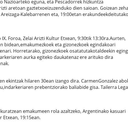
 Nazioarteko eguna, eta Pescadorrek hizkuntza
Arizti aretoan gaztetxoeizuzenduko dien saioan. Goizean zeh
e Areizaga-Kalebarrenen eta, 19:00etan erakundeekdeitutak
 Foroa, Zelai Arizti Kultur Etxean, 9:30tik 13:30ra.Aurten,
ren bidean,emakumezkoek eta gizonezkoek egindakoari
tenari. Horretarako, gizonezkoek osatatutakotaldeekin egin
keriaren aurka egiteko daukatenaz ere arituko dira
enak.
n ekintzak hilaren 30ean izango dira. CarmenGonzalez abo
u,indarkeriaren prebentziorako baliabide gisa. Tailerra Leg
uratzean emakumeen rola azaltzeko, Argentinako kasuari
 Etxean, 19:15ean.