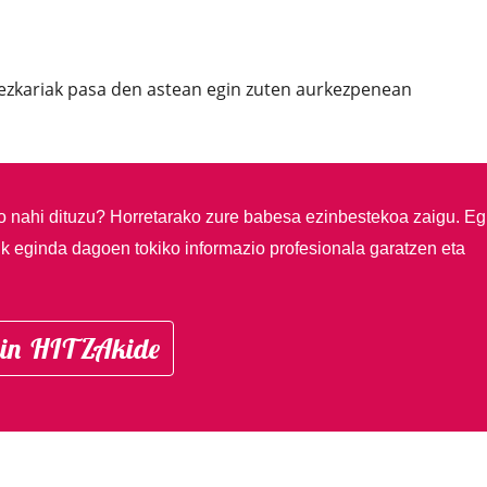
ezkariak pasa den astean egin zuten aurkezpenean
so nahi dituzu?
Horretarako zure babesa ezinbestekoa zaigu. Eg
ik eginda dagoen tokiko informazio profesionala garatzen eta
in HITZAkide