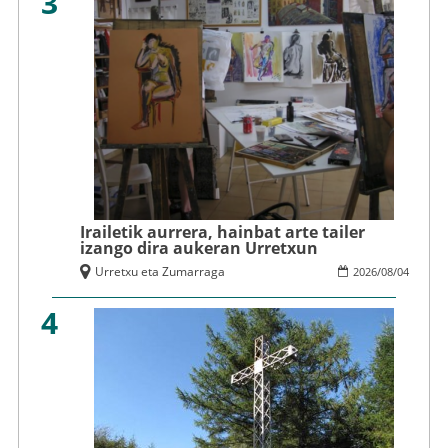
3
Irailetik aurrera, hainbat arte tailer
izango dira aukeran Urretxun
Urretxu eta Zumarraga
2026
/
08
/
04
4