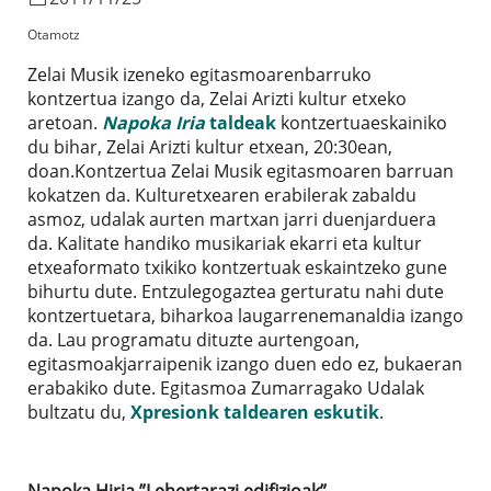
Otamotz
Zelai Musik izeneko egitasmoarenbarruko
kontzertua izango da, Zelai Arizti kultur etxeko
aretoan.
Napoka Iria
taldeak
kontzertuaeskainiko
du bihar, Zelai Arizti kultur etxean, 20:30ean,
doan.Kontzertua Zelai Musik egitasmoaren barruan
kokatzen da. Kulturetxearen erabilerak zabaldu
asmoz, udalak aurten martxan jarri duenjarduera
da. Kalitate handiko musikariak ekarri eta kultur
etxeaformato txikiko kontzertuak eskaintzeko gune
bihurtu dute. Entzulegogaztea gerturatu nahi dute
kontzertuetara, biharkoa laugarrenemanaldia izango
da. Lau programatu dituzte aurtengoan,
egitasmoakjarraipenik izango duen edo ez, bukaeran
erabakiko dute. Egitasmoa Zumarragako Udalak
bultzatu du,
Xpresionk taldearen eskutik
.
Napoka Hiria ”Lehertarazi edifizioak”