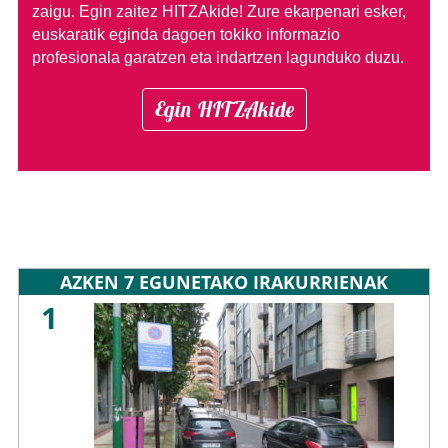
zaigu. Egin zaitez HITZAkide!
Zure ekarpenari esker,
euskaratik eginda dagoen tokiko informazio
profesionala garatzen eta indartzen lagunduko duzu.
Egin HITZAkide
AZKEN 7 EGUNETAKO IRAKURRIENAK
1