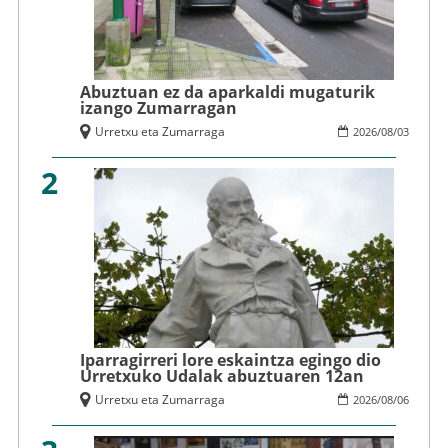
Abuztuan ez da aparkaldi mugaturik
izango Zumarragan
Urretxu eta Zumarraga
2026
/
08
/
03
2
Iparragirreri lore eskaintza egingo dio
Urretxuko Udalak abuztuaren 12an
Urretxu eta Zumarraga
2026
/
08
/
06