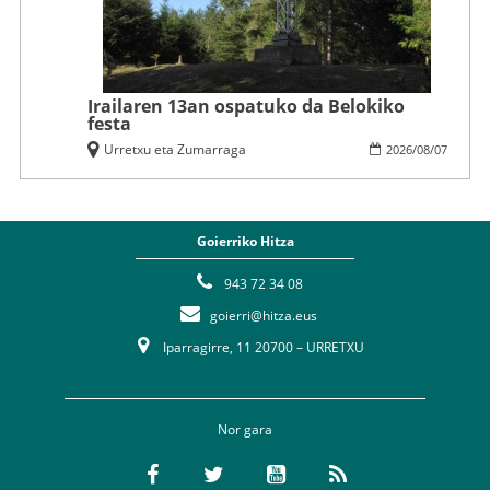
Irailaren 13an ospatuko da Belokiko
festa
Urretxu eta Zumarraga
2026
/
08
/
07
Goierriko Hitza
943 72 34 08
goierri@hitza.eus
Iparragirre, 11 20700 – URRETXU
Nor gara