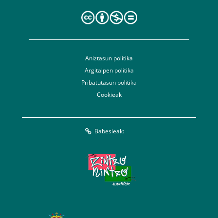
Aniztasun politika
Argitalpen politika
Pribatutasun politika
Cookieak
Babesleak: