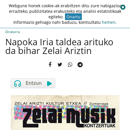
Webgune honek cookie-ak erabiltzen ditu zure nabigazioa
errazteko, publizitatea erakusteko eta analisi estatistikoak
egiteko.
Onartu
Informazio gehiago nahi baduzu, kontsultatu
hemen
.
Orokorra
Napoka Iria taldea arituko
da bihar Zelai Ariztin