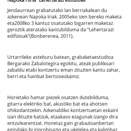
Jendaurrean grabatutako lan berriakalean du
azkenean Napoka Iriak. 2005eko izen bereko maketa
eta2008ko 3 kantuz osatutako bigarren maketaz
geroztik ateratako kantubilduma da “Lehertarazi
edifizioak”(Bonberenea, 2011).
Urtarrileko asteburu batean, grabaketaestudioa
Bergarako Zabalotegira egokitu, ateak publikoari
zabaldu etabi kontzertu eman zituzten kantu zahar,
berri eta hainbat bertsioeskainiz.
Horietako hamar piezek osatzen dutebilduma,
gitarra elektriko bat, akustiko bat eta ahotsen
ohikodantzekin. Azkenaldiko kontzertuetan eskaini
izan dituzte batzuk, etaakaso ezagunak izango dira
entzulearentzat. Honetaz gain grabazioanbertan
egindako bi inprobisazio eta ukelelea eta kalimbaz