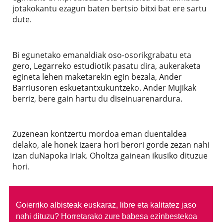
jotakokantu ezagun baten bertsio bitxi bat ere sartu
dute.
Bi egunetako emanaldiak oso-osorikgrabatu eta
gero, Legarreko estudiotik pasatu dira, aukeraketa
egineta lehen maketarekin egin bezala, Ander
Barriusoren eskuetantxukuntzeko. Ander Mujikak
berriz, bere gain hartu du diseinuarenardura.
Zuzenean kontzertu mordoa eman duentaldea
delako, ale honek izaera hori berori gorde zezan nahi
izan duNapoka Iriak. Oholtza gainean ikusiko dituzue
hori.
Goierriko albisteak euskaraz, libre eta kalitatez jaso
nahi dituzu?
Horretarako zure babesa ezinbestekoa