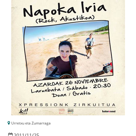
Urretxu eta Zumarraga
2011
/
11
/
25