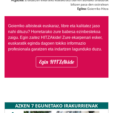
Argazkia:
Eraldatzen elkarteko kideaktratu txarren aurkako sinadurak
biltzen pasa den ostiralean
Egilea:
Goierriko Hitza
Goierriko albisteak euskaraz, libre eta kalitatez jaso
nahi dituzu?
Horretarako zure babesa ezinbestekoa
zaigu. Egin zaitez HITZAkide!
Zure ekarpenari esker,
euskaratik eginda dagoen tokiko informazio
profesionala garatzen eta indartzen lagunduko duzu.
Egin HITZAkide
AZKEN 7 EGUNETAKO IRAKURRIENAK