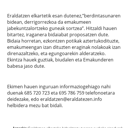
Eraldatzen elkartetik esan dutenez,”berdintasunaren
bidean, derrigorrezkoa da emakumeen
jabekuntzalortzeko guneak sortzea”. Hitzaldi hauen
bitartez, iraganera bidaiabat proposatzen dute.
Bidaia horretan, ezkontzen potikak aztertukodituzte,
emakumeengan izan dituzten eraginak nolakoak izan
direnazaltzeko, eta egungoarekin alderatzeko.
Ekintza hauek guztiak, biudalen eta Emakunderen
babesa jaso dute.
Ekimen hauen inguruan informaziogehiago nahi
duenak 685 720 723 eta 695 786 759 telefonoetara
deidezake, edo eraldatzen@eraldatezen.info
helbidera mezu bat bidali.