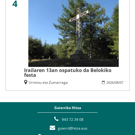
4
Irailaren 13an ospatuko da Belokiko
festa
Urretxu eta Zumarraga
2026
/
08
/
07
Goierriko Hitza
943 72 34 08
goierri@hitza.eus