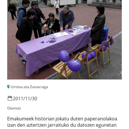
Urretxu eta Zumarraga
2011
/
11
/
30
Otamotz
Emakumeek historian jokatu duten paperanolakoa
izan den aztertzen jarraituko du datozen egunetan