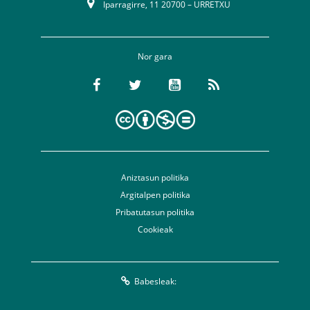
Iparragirre, 11 20700 – URRETXU
Nor gara
Aniztasun politika
Argitalpen politika
Pribatutasun politika
Cookieak
Babesleak: