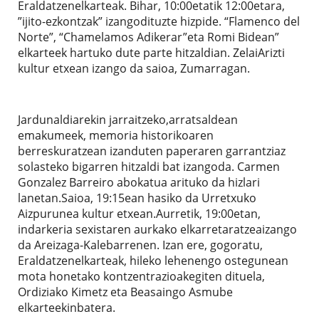
Eraldatzenelkarteak. Bihar, 10:00etatik 12:00etara,
”ijito-ezkontzak” izangodituzte hizpide. “Flamenco del
Norte”, “Chamelamos Adikerar”eta Romi Bidean”
elkarteek hartuko dute parte hitzaldian. ZelaiArizti
kultur etxean izango da saioa, Zumarragan.
Jardunaldiarekin jarraitzeko,arratsaldean
emakumeek, memoria historikoaren
berreskuratzean izanduten paperaren garrantziaz
solasteko bigarren hitzaldi bat izangoda. Carmen
Gonzalez Barreiro abokatua arituko da hizlari
lanetan.Saioa, 19:15ean hasiko da Urretxuko
Aizpurunea kultur etxean.Aurretik, 19:00etan,
indarkeria sexistaren aurkako elkarretaratzeaizango
da Areizaga-Kalebarrenen. Izan ere, gogoratu,
Eraldatzenelkarteak, hileko lehenengo ostegunean
mota honetako kontzentrazioakegiten dituela,
Ordiziako Kimetz eta Beasaingo Asmube
elkarteekinbatera.