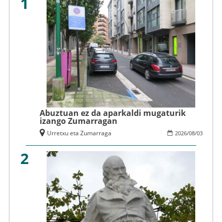
1
Abuztuan ez da aparkaldi mugaturik
izango Zumarragan
Urretxu eta Zumarraga
2026
/
08
/
03
2