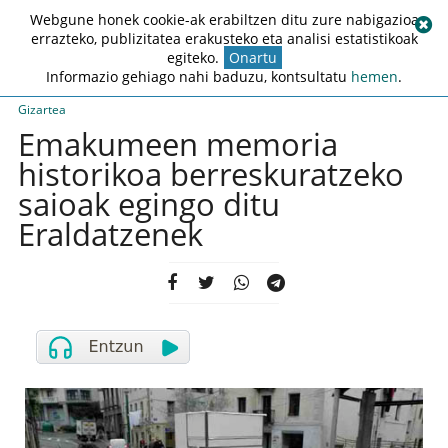
Webgune honek cookie-ak erabiltzen ditu zure nabigazioa
errazteko, publizitatea erakusteko eta analisi estatistikoak
egiteko.
Onartu
Informazio gehiago nahi baduzu, kontsultatu
hemen
.
Gizartea
Emakumeen memoria
historikoa berreskuratzeko
saioak egingo ditu
Eraldatzenek