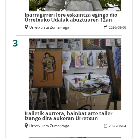
Iparragirreri lore eskaintza egingo dio
Urretxuko Udalak abuztuaren 12an
Urretxu eta Zumarraga
2026
/
08
/
06
3
Irailetik aurrera, hainbat arte tailer
izango dira aukeran Urretxun
Urretxu eta Zumarraga
2026
/
08
/
04