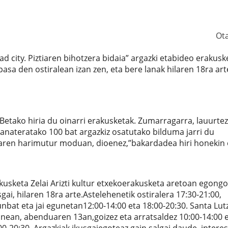
Ot
 city. Piztiaren bihotzera bidaia” argazki etabideo erakusk
pasa den ostiralean izan zen, eta bere lanak hilaren 18ra art
etako hiria du oinarri erakusketak. Zumarragarra, lauurtez 
tanateratako 100 bat argazkiz osatutako bilduma jarri du
taren harimutur moduan, dioenez,”bakardadea hiri honekin
kusketa Zelai Arizti kultur etxekoerakusketa aretoan egongo
sgai, hilaren 18ra arte.Astelehenetik ostiralera 17:30-21:00,
unbat eta jai egunetan12:00-14:00 eta 18:00-20:30. Santa Lutz
nean, abenduaren 13an,goizez eta arratsaldez 10:00-14:00 