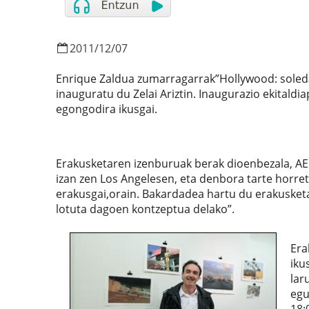
2011
/
12
/
07
Enrique Zaldua zumarragarrak”Hollywood: soledad
inauguratu du Zelai Ariztin. Inaugurazio ekitaldia
egongodira ikusgai.
Erakusketaren izenburuak berak dioenbezala, AEB
izan zen Los Angelesen, eta denbora tarte horre
erakusgai,orain. Bakardadea hartu du erakuske
lotuta dagoen kontzeptua delako”.
Era
iku
lar
egu