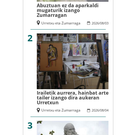
Abuztuan ez da aparkaldi
mugaturik izango
Zumarragan
Urretxu eta Zumarraga
2026
/
08
/
03
2
Irailetik aurrera, hainbat arte
tailer izango dira aukeran
Urretxun
Urretxu eta Zumarraga
2026
/
08
/
04
3