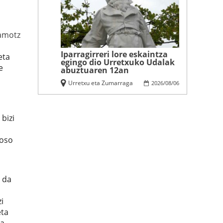
amotz
Iparragirreri lore eskaintza
eta
egingo dio Urretxuko Udalak
e
abuztuaren 12an
Urretxu eta Zumarraga
2026
/
08
/
06
bizi
 oso
 da
i
eta