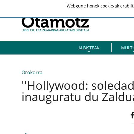
Webgune honek cookie-ak erabiltze
ALBISTEAK
MULTI
Orokorra
''Hollywood: soledad 
inauguratu du Zaldu