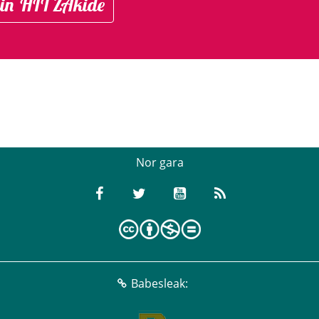
in HITZAkide
Nor gara
Babesleak: