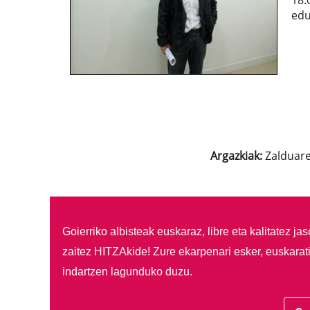
18:
edu
Argazkiak:
Zalduare
Goierriko albisteak euskaraz, libre eta kalitatez ja
zaitez HITZAkide!
Zure ekarpenari esker, euskarat
indartzen lagunduko duzu.