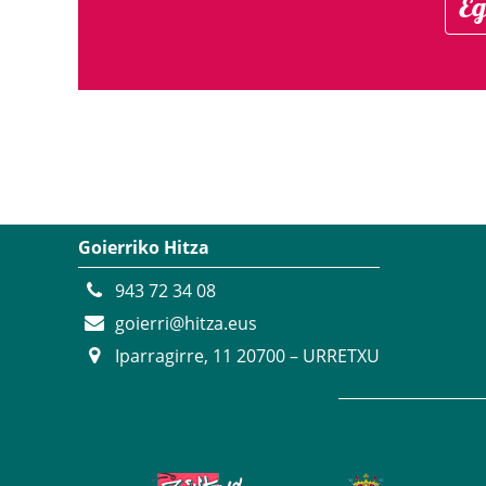
Eg
Goierriko Hitza
943 72 34 08
goierri@hitza.eus
Iparragirre, 11 20700 – URRETXU