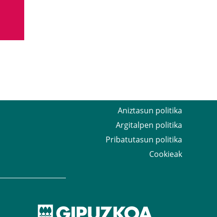
Aniztasun politika
Argitalpen politika
Pribatutasun politika
Cookieak