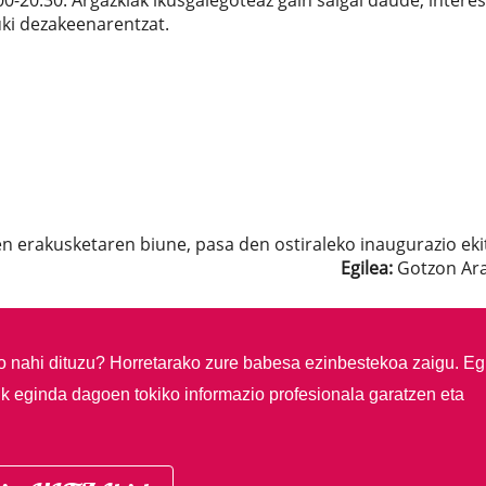
00-20:30. Argazkiak ikusgaiegoteaz gain salgai daude, intere
ki dezakeenarentzat.
n erakusketaren biune, pasa den ostiraleko inaugurazio eki
Egilea:
Gotzon Ar
so nahi dituzu?
Horretarako zure babesa ezinbestekoa zaigu. Eg
ik eginda dagoen tokiko informazio profesionala garatzen eta