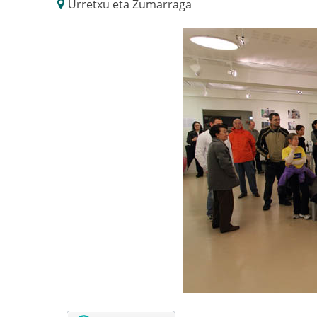
Urretxu eta Zumarraga