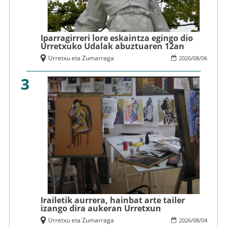
Iparragirreri lore eskaintza egingo dio
Urretxuko Udalak abuztuaren 12an
Urretxu eta Zumarraga
2026
/
08
/
06
3
Irailetik aurrera, hainbat arte tailer
izango dira aukeran Urretxun
Urretxu eta Zumarraga
2026
/
08
/
04