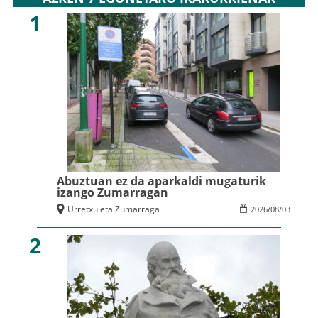
1
Abuztuan ez da aparkaldi mugaturik
izango Zumarragan
Urretxu eta Zumarraga
2026
/
08
/
03
2