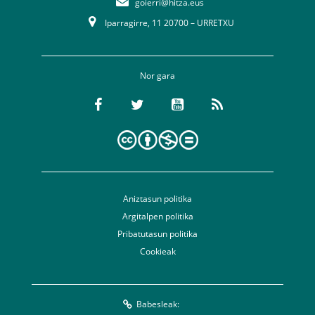
goierri@hitza.eus
Iparragirre, 11 20700 – URRETXU
Nor gara
Aniztasun politika
Argitalpen politika
Pribatutasun politika
Cookieak
Babesleak: