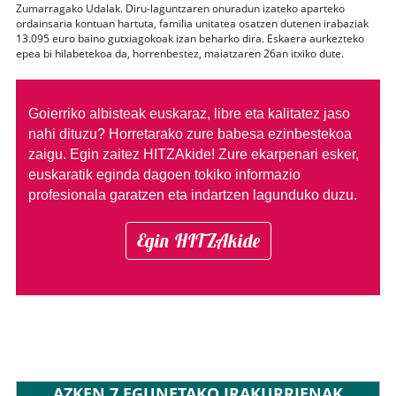
Zumarragako Udalak. Diru-laguntzaren onuradun izateko aparteko
ordainsaria kontuan hartuta, familia unitatea osatzen dutenen irabaziak
13.095 euro baino gutxiagokoak izan beharko dira. Eskaera aurkezteko
epea bi hilabetekoa da, horrenbestez, maiatzaren 26an itxiko dute.
Goierriko albisteak euskaraz, libre eta kalitatez jaso
nahi dituzu?
Horretarako zure babesa ezinbestekoa
zaigu. Egin zaitez HITZAkide!
Zure ekarpenari esker,
euskaratik eginda dagoen tokiko informazio
profesionala garatzen eta indartzen lagunduko duzu.
Egin HITZAkide
AZKEN 7 EGUNETAKO IRAKURRIENAK