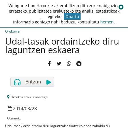
Webgune honek cookie-ak erabiltzen ditu zure nabigazioa
errazteko, publizitatea erakusteko eta analisi estatistikoak
egiteko.
Onartu
Informazio gehiago nahi baduzu, kontsultatu
hemen
.
Orokorra
Udal-tasak ordaintzeko diru
laguntzen eskaera
Urretxu eta Zumarraga
2014
/
03
/
28
Otamotz
Udal-tasak ordaintzeko diru-laguntzak eskatzeko epea zabaldu du