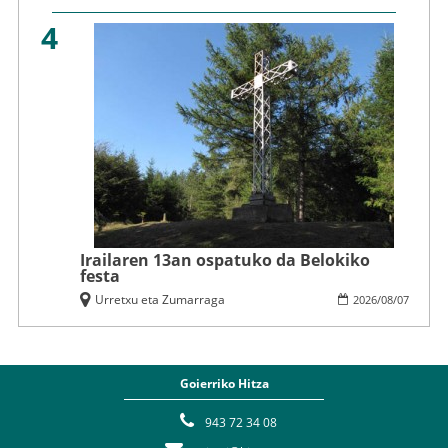
4
Irailaren 13an ospatuko da Belokiko
festa
Urretxu eta Zumarraga
2026
/
08
/
07
Goierriko Hitza
943 72 34 08