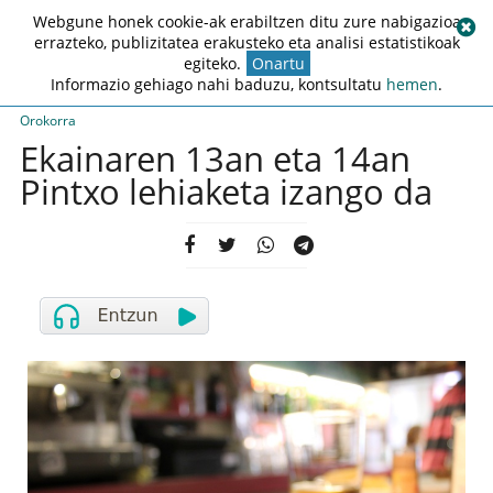
Webgune honek cookie-ak erabiltzen ditu zure nabigazioa
errazteko, publizitatea erakusteko eta analisi estatistikoak
egiteko.
Onartu
Informazio gehiago nahi baduzu, kontsultatu
hemen
.
Orokorra
Ekainaren 13an eta 14an
Pintxo lehiaketa izango da