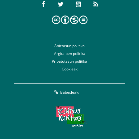
Aniztasun politika
Argitalpen politika
Pribatutasun politika
Cookieak
Babesleak: