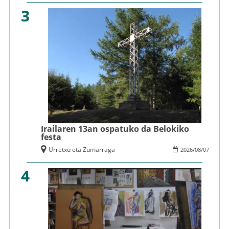
3
Irailaren 13an ospatuko da Belokiko
festa
Urretxu eta Zumarraga
2026
/
08
/
07
4