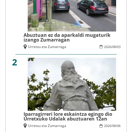
Abuztuan ez da aparkaldi mugaturik
izango Zumarragan
Urretxu eta Zumarraga
2026
/
08
/
03
2
Iparragirreri lore eskaintza egingo dio
Urretxuko Udalak abuztuaren 12an
Urretxu eta Zumarraga
2026
/
08
/
06