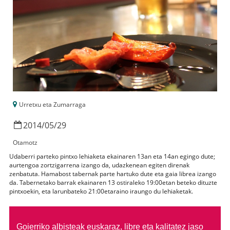
Urretxu eta Zumarraga
2014
/
05
/
29
Otamotz
Udaberri parteko pintxo lehiaketa ekainaren 13an eta 14an egingo dute;
aurtengoa zortzigarrena izango da, udazkenean egiten direnak
zenbatuta. Hamabost tabernak parte hartuko dute eta gaia librea izango
da. Tabernetako barrak ekainaren 13 ostiraleko 19:00etan beteko dituzte
pintxoekin, eta larunbateko 21:00etaraino iraungo du lehiaketak.
Goierriko albisteak euskaraz, libre eta kalitatez jaso