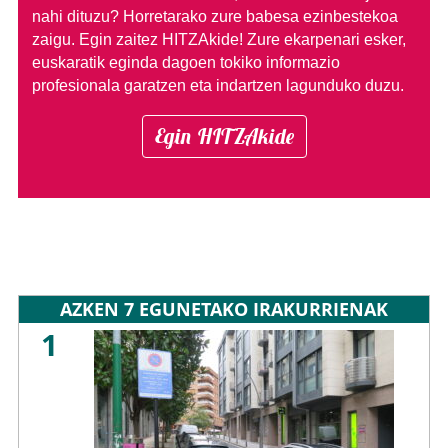
nahi dituzu?
Horretarako zure babesa ezinbestekoa
zaigu. Egin zaitez HITZAkide!
Zure ekarpenari esker,
euskaratik eginda dagoen tokiko informazio
profesionala garatzen eta indartzen lagunduko duzu.
Egin HITZAkide
AZKEN 7 EGUNETAKO IRAKURRIENAK
1