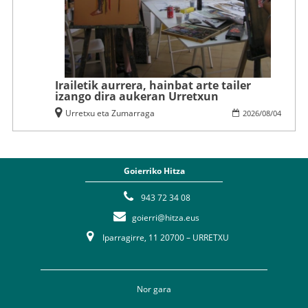
Irailetik aurrera, hainbat arte tailer
izango dira aukeran Urretxun
Urretxu eta Zumarraga
2026
/
08
/
04
Goierriko Hitza
943 72 34 08
goierri@hitza.eus
Iparragirre, 11 20700 – URRETXU
Nor gara