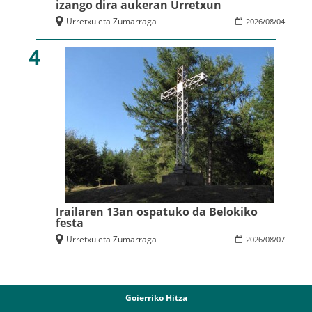
izango dira aukeran Urretxun
Urretxu eta Zumarraga
2026
/
08
/
04
4
Irailaren 13an ospatuko da Belokiko
festa
Urretxu eta Zumarraga
2026
/
08
/
07
Goierriko Hitza