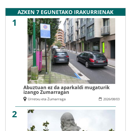
AZKEN 7 EGUNETAKO IRAKURRIENAK
1
Abuztuan ez da aparkaldi mugaturik
izango Zumarragan
Urretxu eta Zumarraga
2026
/
08
/
03
2