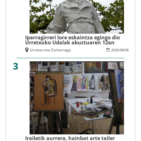
Iparragirreri lore eskaintza egingo dio
Urretxuko Udalak abuztuaren 12an
Urretxu eta Zumarraga
2026
/
08
/
06
3
Irailetik aurrera, hainbat arte tailer