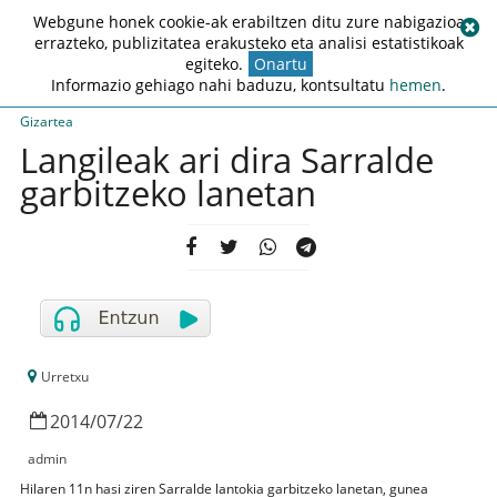
Webgune honek cookie-ak erabiltzen ditu zure nabigazioa
errazteko, publizitatea erakusteko eta analisi estatistikoak
egiteko.
Onartu
Informazio gehiago nahi baduzu, kontsultatu
hemen
.
Gizartea
Langileak ari dira Sarralde
garbitzeko lanetan
Urretxu
2014
/
07
/
22
admin
Hilaren 11n hasi ziren Sarralde lantokia garbitzeko lanetan, gunea