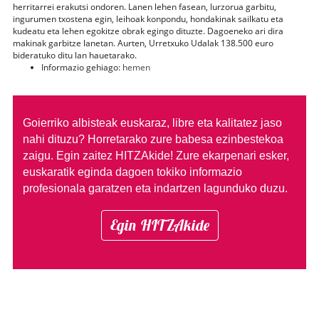
herritarrei erakutsi ondoren. Lanen lehen fasean, lurzorua garbitu,
ingurumen txostena egin, leihoak konpondu, hondakinak sailkatu eta
kudeatu eta lehen egokitze obrak egingo dituzte. Dagoeneko ari dira
makinak garbitze lanetan. Aurten, Urretxuko Udalak 138.500 euro
bideratuko ditu lan hauetarako.
Informazio gehiago:
hemen
Goierriko albisteak euskaraz, libre eta kalitatez jaso
nahi dituzu?
Horretarako zure babesa ezinbestekoa
zaigu. Egin zaitez HITZAkide!
Zure ekarpenari esker,
euskaratik eginda dagoen tokiko informazio
profesionala garatzen eta indartzen lagunduko duzu.
Egin HITZAkide