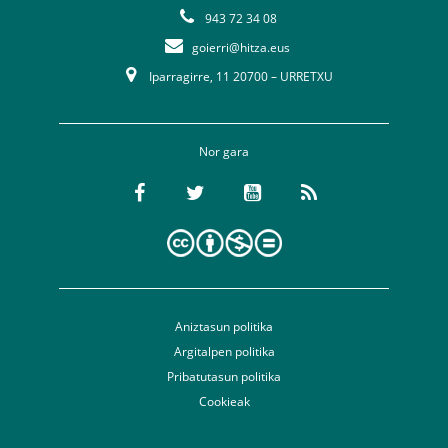
943 72 34 08
goierri@hitza.eus
Iparragirre, 11 20700 – URRETXU
Nor gara
Aniztasun politika
Argitalpen politika
Pribatutasun politika
Cookieak