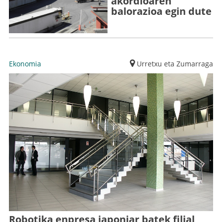
akordioaren
balorazioa egin dute
Ekonomia
Urretxu eta Zumarraga
Robotika enpresa japoniar batek filial