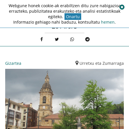
Webgune honek cookie-ak erabiltzen ditu zure nabigazioa
errazteko, publizitatea erakusteko eta analisi estatistikoak
egiteko.
Onartu
Informazio gehiago nahi baduzu, kontsultatu
hemen
.
2014/9/5
Gizartea
Urretxu eta Zumarraga