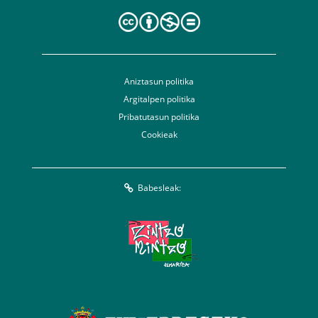
Aniztasun politika
Argitalpen politika
Pribatutasun politika
Cookieak
Babesleak: