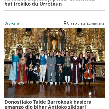
bat irekiko du Urretxun
Orokorra
Urretxu eta Zumarraga
Donostiako Talde Barrokoak hasiera
emango dio bihar Antioko zikloari