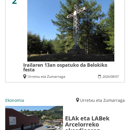
2
Irailaren 13an ospatuko da Belokiko
festa
Urretxu eta Zumarraga
2026
/
08
/
07
Ekonomia
Urretxu eta Zumarraga
ELAk eta LABek
Arcelorreko