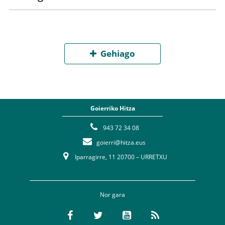
Gehiago
Goierriko Hitza
943 72 34 08
goierri@hitza.eus
Iparragirre, 11 20700 – URRETXU
Nor gara