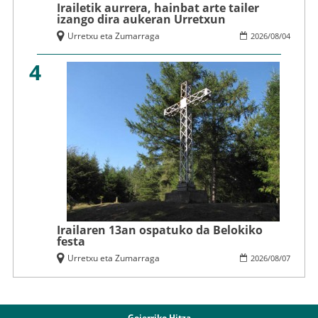
Irailetik aurrera, hainbat arte tailer
izango dira aukeran Urretxun
Urretxu eta Zumarraga
2026
/
08
/
04
4
Irailaren 13an ospatuko da Belokiko
festa
Urretxu eta Zumarraga
2026
/
08
/
07
Goierriko Hitza