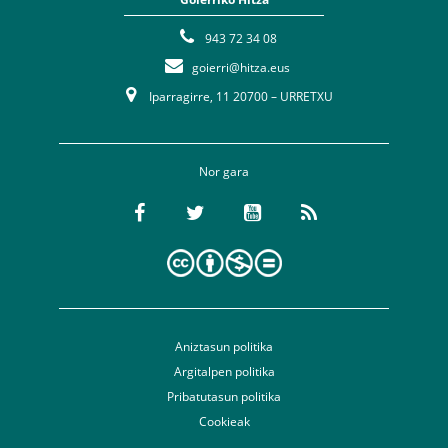
943 72 34 08
goierri@hitza.eus
Iparragirre, 11 20700 – URRETXU
Nor gara
Aniztasun politika
Argitalpen politika
Pribatutasun politika
Cookieak