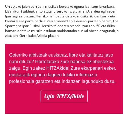
Urretxuko jaien barruan, musikaz betetako eguna izan zen larunbata.
Lizarriturri taldeak antolatuta, urteroko Txistularien Alardea egin zuen
Iparragirre plazan. Herriko hainbat taldetako musikarik, dantzarik eta
kantarik ere parte hartu zuten emanaldian. Gauerdi partean berriz, The
Sparteens Ipar Euskal Herriko taldearen txanda izan zen. 50 eta 60ko
hamarkadetako musika estiloan moldatutako euskal abesti ezagunak jo
zituzten, Gernikako Arbola plazan.
Goierriko albisteak euskaraz, libre eta kalitatez jaso
nahi dituzu?
Horretarako zure babesa ezinbestekoa
zaigu. Egin zaitez HITZAkide!
Zure ekarpenari esker,
euskaratik eginda dagoen tokiko informazio
profesionala garatzen eta indartzen lagunduko duzu.
Egin HITZAkide