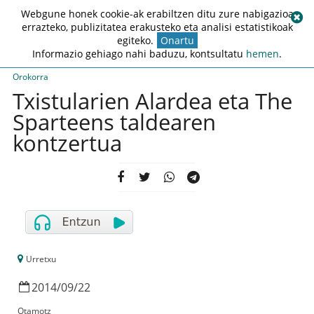
Webgune honek cookie-ak erabiltzen ditu zure nabigazioa
errazteko, publizitatea erakusteko eta analisi estatistikoak
egiteko.
Onartu
Informazio gehiago nahi baduzu, kontsultatu
hemen
.
Orokorra
Txistularien Alardea eta The
Sparteens taldearen
kontzertua
Urretxu
2014
/
09
/
22
Otamotz