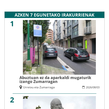
AZKEN 7 EGUNETAKO IRAKURRIENAK
1
Abuztuan ez da aparkaldi mugaturik
izango Zumarragan
Urretxu eta Zumarraga
2026
/
08
/
03
2