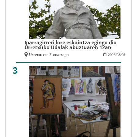
Iparragirreri lore eskaintza egingo dio
Urretxuko Udalak abuztuaren 12an
Urretxu eta Zumarraga
2026
/
08
/
06
3