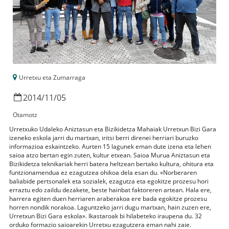
Urretxu eta Zumarraga
2014
/
11
/
05
Otamotz
Urretxuko Udaleko Aniztasun eta Bizikidetza Mahaiak Urretxun Bizi Gara
izeneko eskola jarri du martxan, iritsi berri direnei herriari buruzko
informazioa eskaintzeko. Aurten 15 lagunek eman dute izena eta lehen
saioa atzo bertan egin zuten, kultur etxean. Saioa Murua Aniztasun eta
Bizikidetza teknikariak herri batera heltzean bertako kultura, ohitura eta
funtzionamendua ez ezagutzea ohikoa dela esan du. «Norberaren
baliabide pertsonalek eta sozialek, ezagutza eta egokitze prozesu hori
erraztu edo zaildu dezakete, beste hainbat faktoreren artean. Hala ere,
harrera egiten duen herriaren araberakoa ere bada egokitze prozesu
horren nondik norakoa. Laguntzeko jarri dugu martxan, hain zuzen ere,
Urretxun Bizi Gara eskola». Ikastaroak bi hilabeteko iraupena du. 32
orduko formazio saioarekin Urretxu ezagutzera eman nahi zaie.