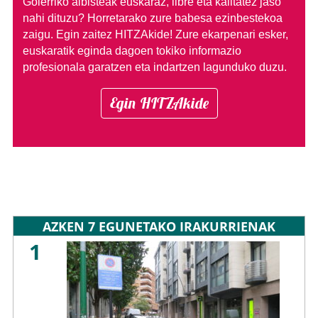
Goierriko albisteak euskaraz, libre eta kalitatez jaso
nahi dituzu?
Horretarako zure babesa ezinbestekoa
zaigu. Egin zaitez HITZAkide!
Zure ekarpenari esker,
euskaratik eginda dagoen tokiko informazio
profesionala garatzen eta indartzen lagunduko duzu.
Egin HITZAkide
AZKEN 7 EGUNETAKO IRAKURRIENAK
1