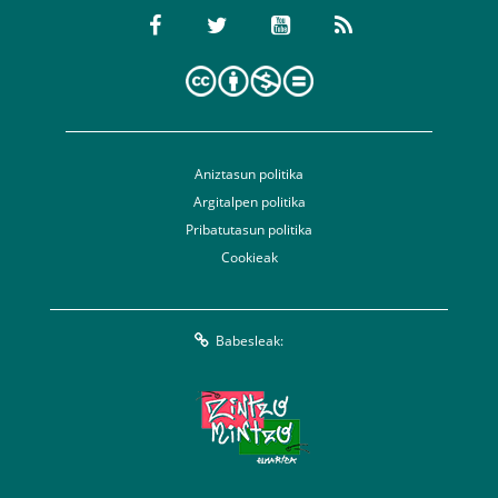
Aniztasun politika
Argitalpen politika
Pribatutasun politika
Cookieak
Babesleak: