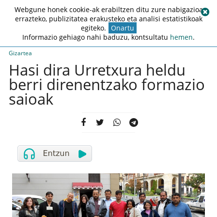
Webgune honek cookie-ak erabiltzen ditu zure nabigazioa
errazteko, publizitatea erakusteko eta analisi estatistikoak
egiteko.
Onartu
Informazio gehiago nahi baduzu, kontsultatu
hemen
.
Gizartea
Hasi dira Urretxura heldu
berri direnentzako formazio
saioak