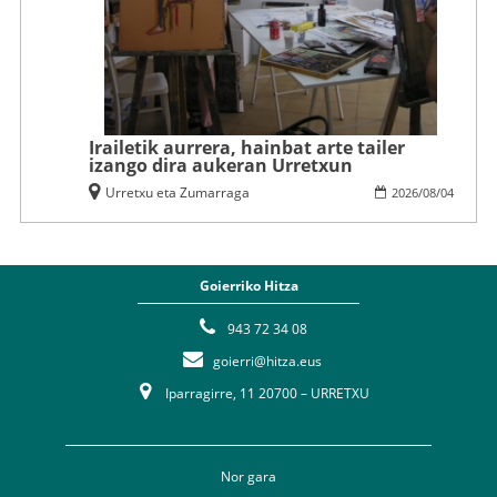
Irailetik aurrera, hainbat arte tailer
izango dira aukeran Urretxun
Urretxu eta Zumarraga
2026
/
08
/
04
Goierriko Hitza
943 72 34 08
goierri@hitza.eus
Iparragirre, 11 20700 – URRETXU
Nor gara