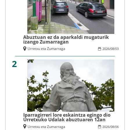
Abuztuan ez da aparkaldi mugaturik
izango Zumarragan
Urretxu eta Zumarraga
2026
/
08
/
03
2
Iparragirreri lore eskaintza egingo dio
Urretxuko Udalak abuztuaren 12an
Urretxu eta Zumarraga
2026
/
08
/
06