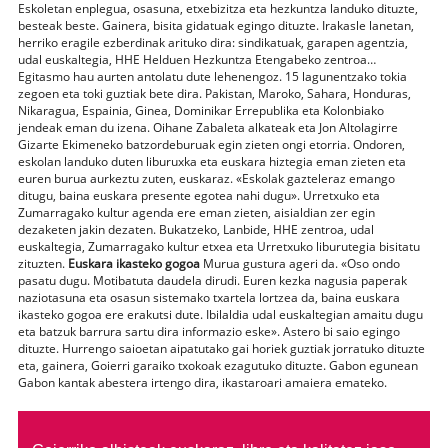
Eskoletan enplegua, osasuna, etxebizitza eta hezkuntza landuko dituzte,
besteak beste. Gainera, bisita gidatuak egingo dituzte. Irakasle lanetan,
herriko eragile ezberdinak arituko dira: sindikatuak, garapen agentzia,
udal euskaltegia, HHE Helduen Hezkuntza Etengabeko zentroa…
Egitasmo hau aurten antolatu dute lehenengoz. 15 lagunentzako tokia
zegoen eta toki guztiak bete dira. Pakistan, Maroko, Sahara, Honduras,
Nikaragua, Espainia, Ginea, Dominikar Errepublika eta Kolonbiako
jendeak eman du izena. Oihane Zabaleta alkateak eta Jon Altolagirre
Gizarte Ekimeneko batzordeburuak egin zieten ongi etorria. Ondoren,
eskolan landuko duten liburuxka eta euskara hiztegia eman zieten eta
euren burua aurkeztu zuten, euskaraz. «Eskolak gazteleraz emango
ditugu, baina euskara presente egotea nahi dugu». Urretxuko eta
Zumarragako kultur agenda ere eman zieten, aisialdian zer egin
dezaketen jakin dezaten. Bukatzeko, Lanbide, HHE zentroa, udal
euskaltegia, Zumarragako kultur etxea eta Urretxuko liburutegia bisitatu
zituzten.
Euskara ikasteko gogoa
Murua gustura ageri da. «Oso ondo
pasatu dugu. Motibatuta daudela dirudi. Euren kezka nagusia paperak
naziotasuna eta osasun sistemako txartela lortzea da, baina euskara
ikasteko gogoa ere erakutsi dute. Ibilaldia udal euskaltegian amaitu dugu
eta batzuk barrura sartu dira informazio eske». Astero bi saio egingo
dituzte. Hurrengo saioetan aipatutako gai horiek guztiak jorratuko dituzte
eta, gainera, Goierri garaiko txokoak ezagutuko dituzte. Gabon egunean
Gabon kantak abestera irtengo dira, ikastaroari amaiera emateko.