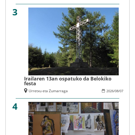
3
Irailaren 13an ospatuko da Belokiko
festa
Urretxu eta Zumarraga
2026
/
08
/
07
4