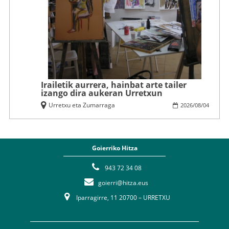
Irailetik aurrera, hainbat arte tailer
izango dira aukeran Urretxun
Urretxu eta Zumarraga
2026
/
08
/
04
Goierriko Hitza
943 72 34 08
goierri@hitza.eus
Iparragirre, 11 20700 – URRETXU