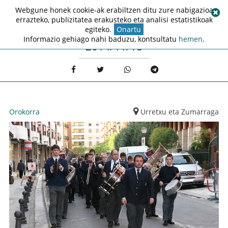
Webgune honek cookie-ak erabiltzen ditu zure nabigazioa
errazteko, publizitatea erakusteko eta analisi estatistikoak
egiteko.
Onartu
Informazio gehiago nahi baduzu, kontsultatu
hemen
.
2014/11/18
Orokorra
Urretxu eta Zumarraga