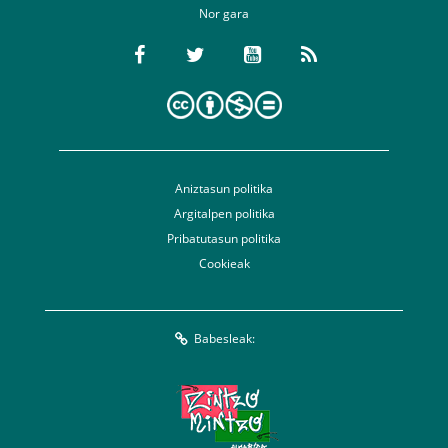
Nor gara
Aniztasun politika
Argitalpen politika
Pribatutasun politika
Cookieak
Babesleak: