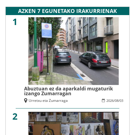
AZKEN 7 EGUNETAKO IRAKURRIENAK
1
Abuztuan ez da aparkaldi mugaturik
izango Zumarragan
Urretxu eta Zumarraga
2026
/
08
/
03
2