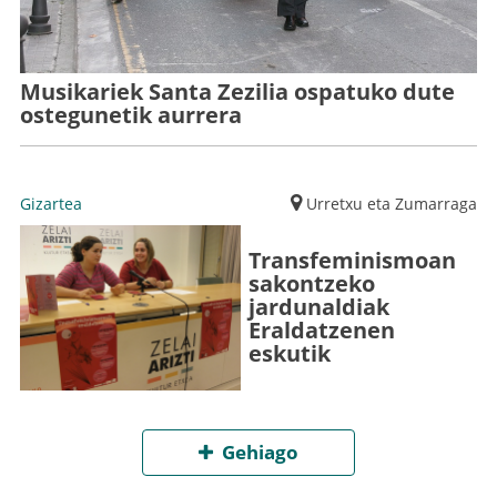
Musikariek Santa Zezilia ospatuko dute
ostegunetik aurrera
Gizartea
Urretxu eta Zumarraga
Transfeminismoan
sakontzeko
jardunaldiak
Eraldatzenen
eskutik
Gehiago