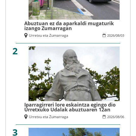
Abuztuan ez da aparkaldi mugaturik
izango Zumarragan
Urretxu eta Zumarraga
2026
/
08
/
03
2
Iparragirreri lore eskaintza egingo dio
Urretxuko Udalak abuztuaren 12an
Urretxu eta Zumarraga
2026
/
08
/
06
3