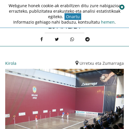
Webgune honek cookie-ak erabiltzen ditu zure nabigazioa
errazteko, publizitatea erakusteko eta analisi estatistikoak
egiteko.
Onartu
Informazio gehiago nahi baduzu, kontsultatu
hemen
.
2014/12/24
Kirola
Urretxu eta Zumarraga