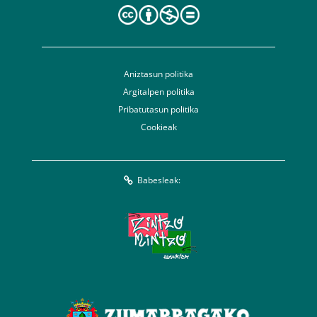
Aniztasun politika
Argitalpen politika
Pribatutasun politika
Cookieak
Babesleak: