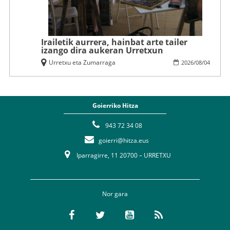
Irailetik aurrera, hainbat arte tailer
izango dira aukeran Urretxun
Urretxu eta Zumarraga
2026
/
08
/
04
Goierriko Hitza
943 72 34 08
goierri@hitza.eus
Iparragirre, 11 20700 – URRETXU
Nor gara