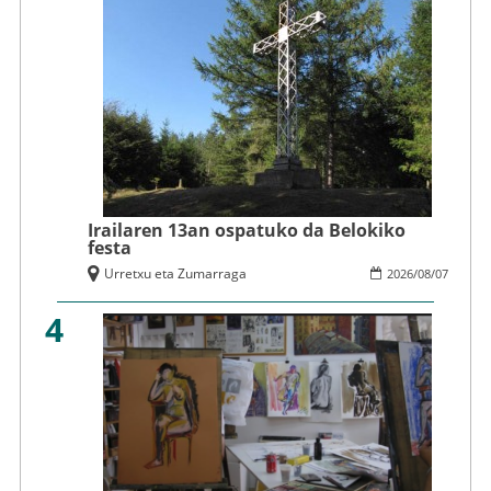
Irailaren 13an ospatuko da Belokiko
festa
Urretxu eta Zumarraga
2026
/
08
/
07
4