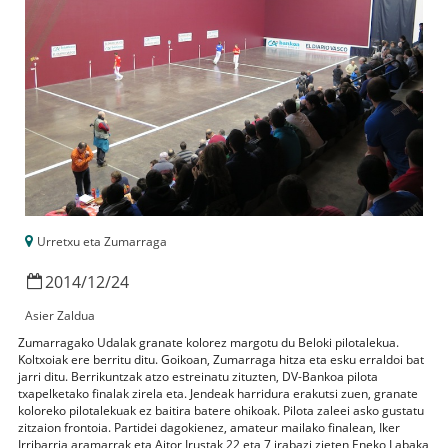
Urretxu eta Zumarraga
2014
/
12
/
24
Asier Zaldua
Zumarragako Udalak granate kolorez margotu du Beloki pilotalekua.
Koltxoiak ere berritu ditu. Goikoan, Zumarraga hitza eta esku erraldoi bat
jarri ditu. Berrikuntzak atzo estreinatu zituzten, DV-Bankoa pilota
txapelketako finalak zirela eta. Jendeak harridura erakutsi zuen, granate
koloreko pilotalekuak ez baitira batere ohikoak. Pilota zaleei asko gustatu
zitzaion frontoia. Partidei dagokienez, amateur mailako finalean, Iker
Irribarria aramarrak eta Aitor Irustak 22 eta 7 irabazi zieten Eneko Labaka