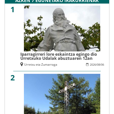
AZKEN 7 EGUNETAKO IRAKURRIENAK
1
Iparragirreri lore eskaintza egingo dio
Urretxuko Udalak abuztuaren 12an
Urretxu eta Zumarraga
2026
/
08
/
06
2