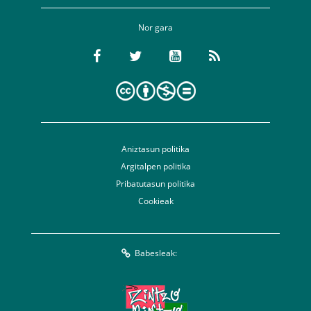
Nor gara
Aniztasun politika
Argitalpen politika
Pribatutasun politika
Cookieak
Babesleak: