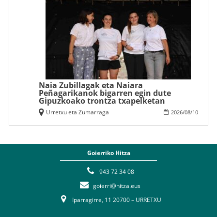
Naia Zubillagak eta Naiara
Peñagarikanok bigarren egin dute
Gipuzkoako trontza txapelketan
Urretxu eta Zumarraga
2026
/
08
/
10
Goierriko Hitza
943 72 34 08
goierri@hitza.eus
Iparragirre, 11 20700 – URRETXU