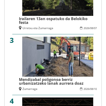
Irailaren 13an ospatuko da Belokiko
festa
Urretxu eta Zumarraga
2026
/
08
/
07
3
Mendizabal poligonoa berriz
urbanizatzeko lanak aurrera doaz
Zumarraga
2026
/
08
/
10
4