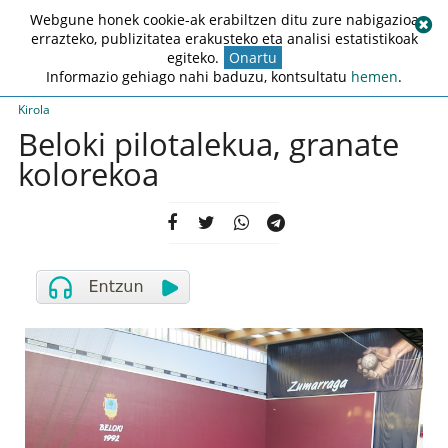
Webgune honek cookie-ak erabiltzen ditu zure nabigazioa
errazteko, publizitatea erakusteko eta analisi estatistikoak
egiteko.
Onartu
Informazio gehiago nahi baduzu, kontsultatu
hemen
.
Kirola
Beloki pilotalekua, granate
kolorekoa