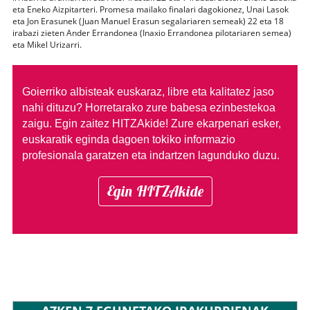
eta Eneko Aizpitarteri. Promesa mailako finalari dagokionez, Unai Lasok
eta Jon Erasunek (Juan Manuel Erasun segalariaren semeak) 22 eta 18
irabazi zieten Ander Errandonea (Inaxio Errandonea pilotariaren semea)
eta Mikel Urizarri.
Goierriko albisteak euskaraz, libre eta kalitatez jaso
nahi dituzu?
Horretarako zure babesa ezinbestekoa
zaigu. Egin zaitez HITZAkide!
Zure ekarpenari esker,
euskaratik eginda dagoen tokiko informazio
profesionala garatzen eta indartzen lagunduko duzu.
Egin HITZAkide