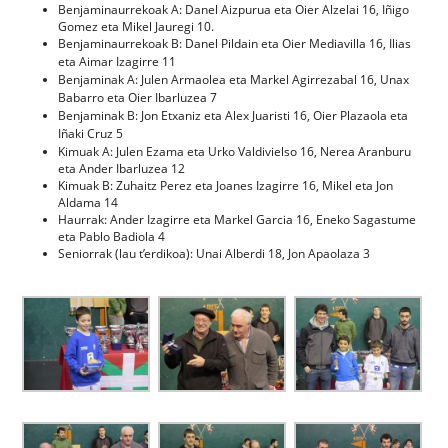
Benjaminaurrekoak A: Danel Aizpurua eta Oier Alzelai 16, Iñigo
Gomez eta Mikel Jauregi 10.
Benjaminaurrekoak B: Danel Pildain eta Oier M
ediavilla 16, Ilias
eta Aimar Izagirre 11
Benjaminak A: Julen Armaolea eta Markel Agirrezabal 16, Unax
Babarro eta Oier Ibarluzea 7
Benjaminak B: Jon Etxaniz eta Alex Juaristi 16, Oier Plazaola eta
Iñaki Cruz 5
Kimuak A: Julen Ezama eta Urko Valdivielso 16, Nerea Aranburu
eta Ander Ibarluzea 12
Kimuak B: Zuhaitz Perez eta Joanes Izagirre 16, Mikel eta Jon
Aldama 14
Haurrak: Ander Izagirre eta Markel Garcia 16, Eneko Sagastume
eta Pablo Badiola 4
Seniorrak (lau t’erdikoa): Unai Alberdi 18, Jon Apaolaza 3