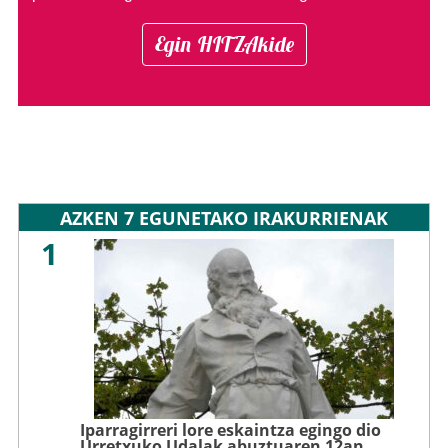
Egin HITZAkide
AZKEN 7 EGUNETAKO IRAKURRIENAK
1
Iparragirreri lore eskaintza egingo dio
Urretxuko Udalak abuztuaren 12an