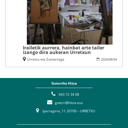
Irailetik aurrera, hainbat arte tailer
izango dira aukeran Urretxun
Urretxu eta Zumarraga
2026
/
08
/
04
Goierriko Hitza
943 72 34 08
goierri@hitza.eus
Iparragirre, 11 20700 – URRETXU