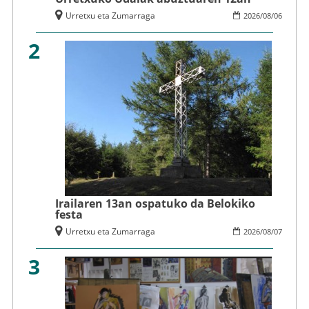
Urretxu eta Zumarraga
2026
/
08
/
06
2
Irailaren 13an ospatuko da Belokiko
festa
Urretxu eta Zumarraga
2026
/
08
/
07
3