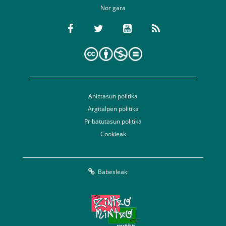
Nor gara
Aniztasun politika
Argitalpen politika
Pribatutasun politika
Cookieak
Babesleak: