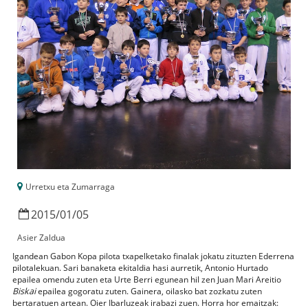
Urretxu eta Zumarraga
2015
/
01
/
05
Asier Zaldua
Igandean Gabon Kopa pilota txapelketako finalak jokatu zituzten Ederrena
pilotalekuan. Sari banaketa ekitaldia hasi aurretik, Antonio Hurtado
epailea omendu zuten eta Urte Berri egunean hil zen Juan Mari Areitio
Biskai
epailea gogoratu zuten. Gainera, oilasko bat zozkatu zuten
bertaratuen artean. Oier Ibarluzeak irabazi zuen. Horra hor emaitzak: