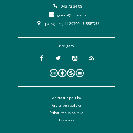
943 72 34 08
goierri@hitza.eus
Iparragirre, 11 20700 – URRETXU
Nor gara
Aniztasun politika
Argitalpen politika
Pribatutasun politika
Cookieak