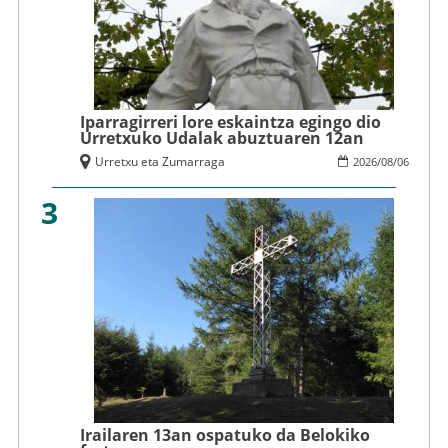
Iparragirreri lore eskaintza egingo dio
Urretxuko Udalak abuztuaren 12an
Urretxu eta Zumarraga
2026
/
08
/
06
3
Irailaren 13an ospatuko da Belokiko