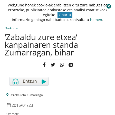
Webgune honek cookie-ak erabiltzen ditu zure nabigazioa
errazteko, publizitatea erakusteko eta analisi estatistikoak
egiteko.
Onartu
Informazio gehiago nahi baduzu, kontsultatu
hemen
.
Orokorra
‘Zabaldu zure etxea’
kanpainaren standa
Zumarragan, bihar
Urretxu eta Zumarraga
2015
/
01
/
23
Otamotz