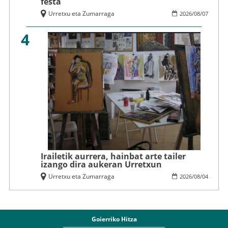
festa
Urretxu eta Zumarraga
2026
/
08
/
07
4
Irailetik aurrera, hainbat arte tailer
izango dira aukeran Urretxun
Urretxu eta Zumarraga
2026
/
08
/
04
Goierriko Hitza