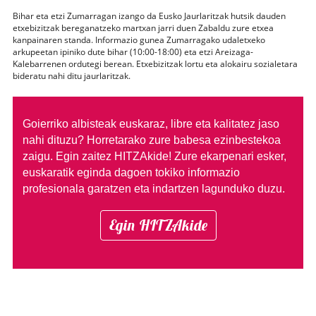
Bihar eta etzi Zumarragan izango da Eusko Jaurlaritzak hutsik dauden
etxebizitzak bereganatzeko martxan jarri duen Zabaldu zure etxea
kanpainaren standa. Informazio gunea Zumarragako udaletxeko
arkupeetan ipiniko dute bihar (10:00-18:00) eta etzi Areizaga-
Kalebarrenen ordutegi berean. Etxebizitzak lortu eta alokairu sozialetara
bideratu nahi ditu jaurlaritzak.
Goierriko albisteak euskaraz, libre eta kalitatez jaso
nahi dituzu?
Horretarako zure babesa ezinbestekoa
zaigu. Egin zaitez HITZAkide!
Zure ekarpenari esker,
euskaratik eginda dagoen tokiko informazio
profesionala garatzen eta indartzen lagunduko duzu.
Egin HITZAkide