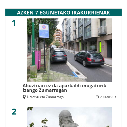
AZKEN 7 EGUNETAKO IRAKURRIENAK
1
Abuztuan ez da aparkaldi mugaturik
izango Zumarragan
Urretxu eta Zumarraga
2026
/
08
/
03
2