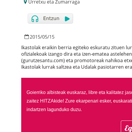
Urretxu eta Zumarraga
2015
/
05
/
15
Ikastolak eraikin berria egiteko eskuratu zituen lu
ofizialekoak izango dira eta izen-ematea astele
(gurutzesantu.com) eta promotoreak nahikoa etxe 
Ikastolak lurrak saltzea eta Udalak pasiotarren er
Goierriko albisteak euskaraz, libre eta kalitatez ja
zaitez HITZAkide!
Zure ekarpenari esker, euskarat
indartzen lagunduko duzu.
Eg