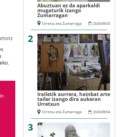
Abuztuan ez da aparkaldi
mugaturik izango
Zumarragan
Urretxu eta Zumarraga
2026
/
08
/
03
2
amotz
es
u
eko.
Irailetik aurrera, hainbat arte
in
tailer izango dira aukeran
Urretxun
Urretxu eta Zumarraga
2026
/
08
/
04
3