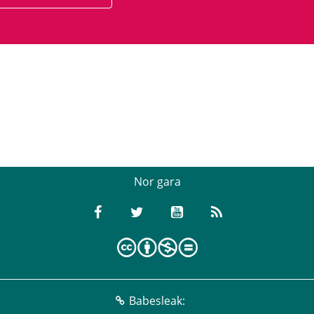
Nor gara
Babesleak: