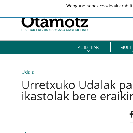
Webgune honek cookie-ak erabiltze
ALBISTEAK
MULTI
Udala
Urretxuko Udalak pas
ikastolak bere eraik