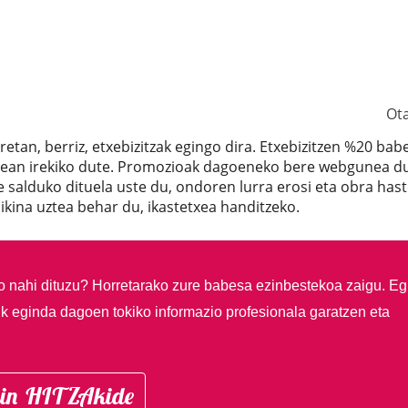
Ot
rretan, berriz, etxebizitzak egingo dira. Etxebizitzen %20 bab
henean irekiko dute. Promozioak dagoeneko bere webgunea d
salduko dituela uste du, ondoren lurra erosi eta obra hast
aikina uztea behar du, ikastetxea handitzeko.
so nahi dituzu?
Horretarako zure babesa ezinbestekoa zaigu. Eg
ik eginda dagoen tokiko informazio profesionala garatzen eta
in HITZAkide