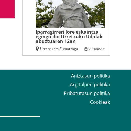
Iparragirreri lore eskaintza
egingo dio Urretxuko Udalak
abuztuaren 12an
Urretxu eta Zumarraga
2026
/
08
/
06
Aniztasun politika
Argitalpen politika
Pribatutasun politika
Cookieak