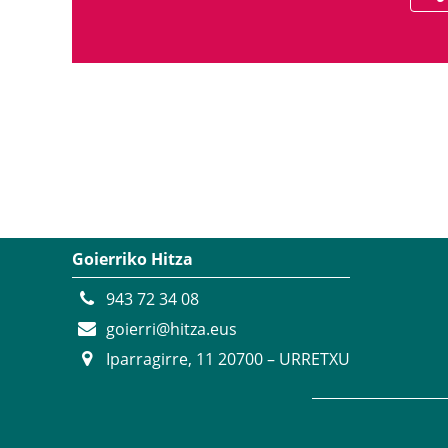
Goierriko Hitza
943 72 34 08
goierri@hitza.eus
Iparragirre, 11 20700 – URRETXU