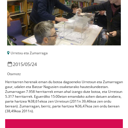
Urretxu eta Zumarraga
2015
/
05
/
24
Otamotz
Herritarren herenak eman du botoa dagoeneko Urretxun eta Zumarragan
gaur, udalen eta Batzar Nagusien osaketarako hauteskundeetan.
Zumarragan 7.958 herritarrek eman ahal izango dute botoa, eta Urretxun
5.317 herritarrek. Eguerdiko 15:00etan emandako azken datuen arabera,
parte hartzea %38,61ekoa zen Urretxun (2011n 39,46koa zen ordu
berean). Zumarragan, berriz, parte hartzea %36,47koa zen ordu berean
(38,49koa 2011n).