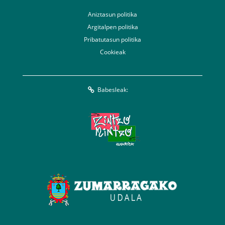
Aniztasun politika
Argitalpen politika
Pribatutasun politika
Cookieak
Babesleak: