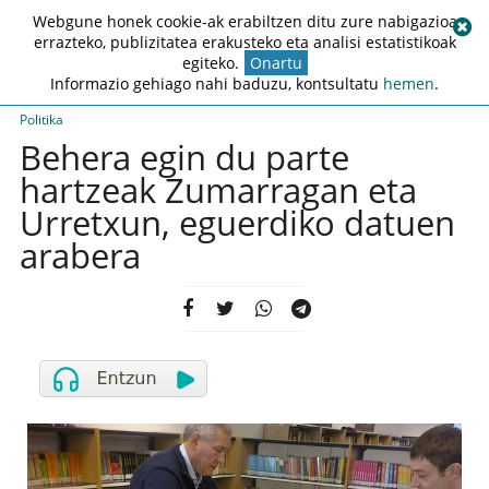
Webgune honek cookie-ak erabiltzen ditu zure nabigazioa
errazteko, publizitatea erakusteko eta analisi estatistikoak
egiteko.
Onartu
Informazio gehiago nahi baduzu, kontsultatu
hemen
.
Politika
Behera egin du parte
hartzeak Zumarragan eta
Urretxun, eguerdiko datuen
arabera