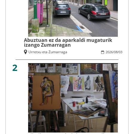
Abuztuan ez da aparkaldi mugaturik
izango Zumarragan
Urretxu eta Zumarraga
2026
/
08
/
03
2