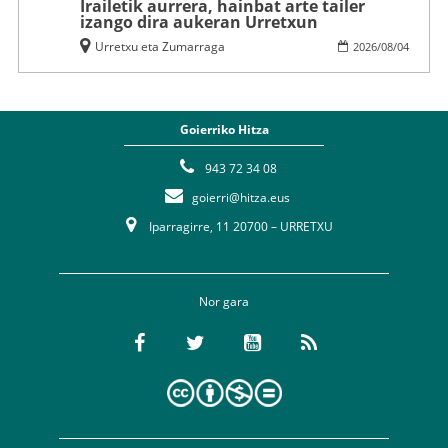
Irailetik aurrera, hainbat arte tailer
izango dira aukeran Urretxun
Urretxu eta Zumarraga
2026
/
08
/
04
Goierriko Hitza
943 72 34 08
goierri@hitza.eus
Iparragirre, 11 20700 – URRETXU
Nor gara