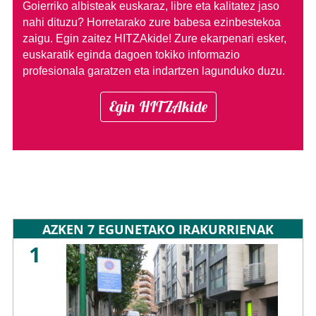
Goierriko albisteak euskaraz, libre eta kalitatez jaso
nahi dituzu?
Horretarako zure babesa ezinbestekoa
zaigu. Egin zaitez HITZAkide!
Zure ekarpenari esker,
euskaratik eginda dagoen tokiko informazio
profesionala garatzen eta indartzen lagunduko duzu.
Egin HITZAkide
AZKEN 7 EGUNETAKO IRAKURRIENAK
1