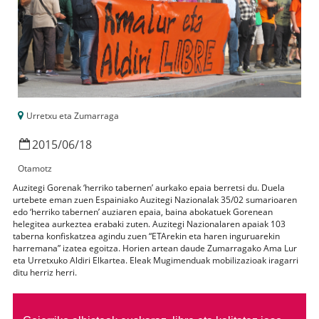
Urretxu eta Zumarraga
2015
/
06
/
18
Otamotz
Auzitegi Gorenak ‘herriko tabernen’ aurkako epaia berretsi du. Duela
urtebete eman zuen Espainiako Auzitegi Nazionalak 35/02 sumarioaren
edo ‘herriko tabernen’ auziaren epaia, baina abokatuek Gorenean
helegitea aurkeztea erabaki zuten. Auzitegi Nazionalaren apaiak 103
taberna konfiskatzea agindu zuen “ETArekin eta haren inguruarekin
harremana” izatea egoitza. Horien artean daude Zumarragako Ama Lur
eta Urretxuko Aldiri Elkartea. Eleak Mugimenduak mobilizazioak iragarri
ditu herriz herri.