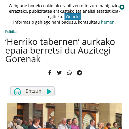
Webgune honek cookie-ak erabiltzen ditu zure nabigazioa
errazteko, publizitatea erakusteko eta analisi estatistikoak
egiteko.
Onartu
Informazio gehiago nahi baduzu, kontsultatu
hemen
.
Politika
‘Herriko tabernen’ aurkako
epaia berretsi du Auzitegi
Gorenak