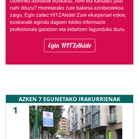
Goierriko albisteak euskaraz, libre eta kalitatez jaso
nahi dituzu?
Horretarako zure babesa ezinbestekoa
zaigu. Egin zaitez HITZAkide!
Zure ekarpenari esker,
euskaratik eginda dagoen tokiko informazio
profesionala garatzen eta indartzen lagunduko duzu.
Egin HITZAkide
AZKEN 7 EGUNETAKO IRAKURRIENAK
1