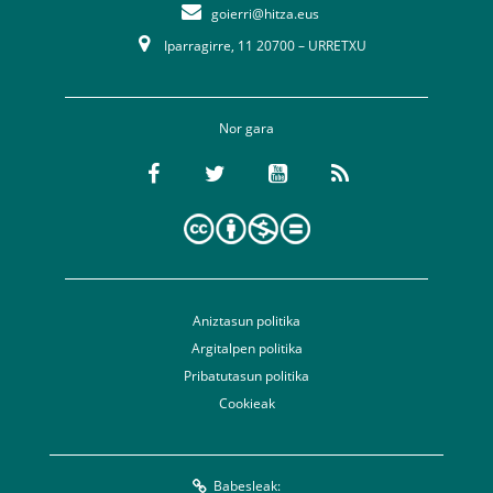
goierri@hitza.eus
Iparragirre, 11 20700 – URRETXU
Nor gara
Aniztasun politika
Argitalpen politika
Pribatutasun politika
Cookieak
Babesleak: