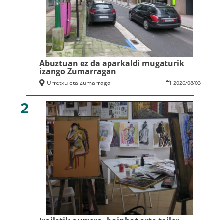
Abuztuan ez da aparkaldi mugaturik
izango Zumarragan
Urretxu eta Zumarraga
2026
/
08
/
03
2