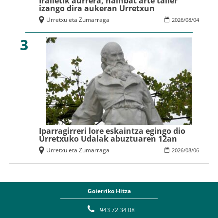
Irailetik aurrera, hainbat arte tailer
izango dira aukeran Urretxun
Urretxu eta Zumarraga
2026
/
08
/
04
3
Iparragirreri lore eskaintza egingo dio
Urretxuko Udalak abuztuaren 12an
Urretxu eta Zumarraga
2026
/
08
/
06
Goierriko Hitza
943 72 34 08