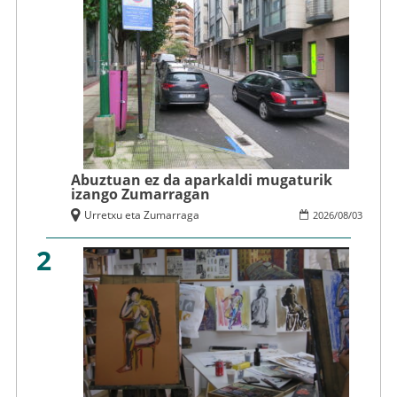
Abuztuan ez da aparkaldi mugaturik
izango Zumarragan
Urretxu eta Zumarraga
2026
/
08
/
03
2