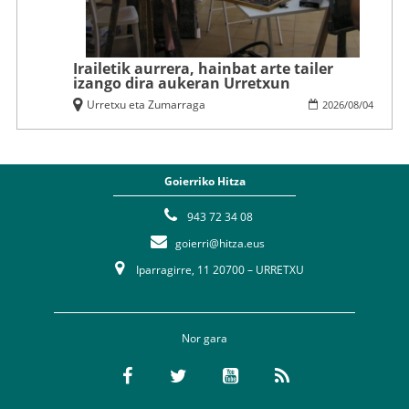
Irailetik aurrera, hainbat arte tailer
izango dira aukeran Urretxun
Urretxu eta Zumarraga
2026
/
08
/
04
Goierriko Hitza
943 72 34 08
goierri@hitza.eus
Iparragirre, 11 20700 – URRETXU
Nor gara