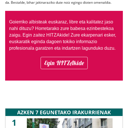
da. Bestalde, bihar jakinaraziko dute noiz egingo dioten omenaldia.
Goierriko albisteak euskaraz, libre eta kalitatez jaso
nahi dituzu?
Horretarako zure babesa ezinbestekoa
zaigu. Egin zaitez HITZAkide!
Zure ekarpenari esker,
euskaratik eginda dagoen tokiko informazio
profesionala garatzen eta indartzen lagunduko duzu.
Egin HITZAkide
AZKEN 7 EGUNETAKO IRAKURRIENAK
1