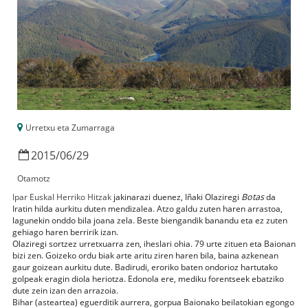
Urretxu eta Zumarraga
2015
/
06
/
29
Otamotz
Ipar Euskal Herriko Hitzak
jakinarazi duenez, Iñaki Olaziregi
Botas
da
Iratin hilda aurkitu duten mendizalea. Atzo galdu zuten haren arrastoa,
lagunekin onddo bila joana zela. Beste biengandik banandu eta ez zuten
gehiago haren berririk izan.
Olaziregi sortzez urretxuarra zen, iheslari ohia. 79 urte zituen eta Baionan
bizi zen. Goizeko ordu biak arte aritu ziren haren bila, baina azkenean
gaur goizean aurkitu dute. Badirudi, eroriko baten ondorioz hartutako
golpeak eragin diola heriotza. Edonola ere, mediku forentseek ebatziko
dute zein izan den arrazoia.
Bihar (asteartea) eguerditik aurrera, gorpua Baionako beilatokian egongo