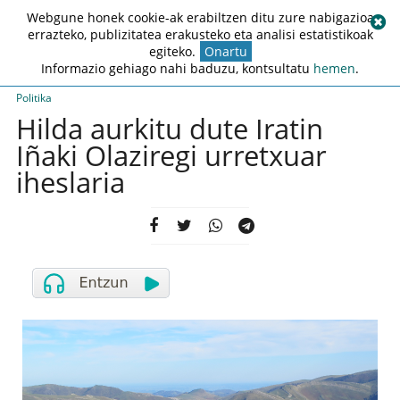
Webgune honek cookie-ak erabiltzen ditu zure nabigazioa
errazteko, publizitatea erakusteko eta analisi estatistikoak
egiteko.
Onartu
Informazio gehiago nahi baduzu, kontsultatu
hemen
.
Politika
Hilda aurkitu dute Iratin
Iñaki Olaziregi urretxuar
iheslaria