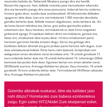
neurtzeko balioko du. Neberatik Meakara joango dira eta handik
Bastarriña ingurura. Han, ibilbide motzeko pate hartzaileekin elkartuko
dira eta beraiekin joango dira anoa posturaino. Indarrak berritu ondoren,
Irimora igoko dira», azaldu dute antolatzaileek. 40 kilometroko ibilbidea
«gogorra» dela diote. Izan ere, txirrindulariek 1.900 metroko desnibela
gainditu beharko dute. Ibilbide motzari dagokionez, iazko berbera da. «Ez
da luzea bezain teknikoa eta, beraz, goiz polita igarotzeko aukera
eskaintzen du». Kasu honetan, txirrindulariek ez dute Irimo magalean
ginkanarik egingo. Errepidean ibiltzen diren txirrindulariei, gazteei eta,
batez ere, emakumeei deia luzatu diete. «Urtero emakumeen parte
hartzeari garrantzi handia ematen diogu. Geroz eta gehiago dira
bizikletan ibiltzen direnak eta gure proban parte hartzea nahi dugu», esan
dute antolakuntzak kideek. Parte hartu nahi dutenek, kirolprobak.com
webgunean eman dezakete izena larunbata arte. 18 urtetik gorakoek 15
euro ordaindu behar dute eta 18 urtetik beherakoek 10. Lehenengo 200ek
kamiseta bat jasoko dute doan. Egunean bertan ere eman daiteke izena:
08:00etatik aurrera, Areizaga-Kalebarren plazan. Kasu honetan, 18 urtetik
gorakoek 18 euro ordaindu behar dute. Txirrindulariak 09:00etan abiatuko
dira, Areizaga-Kalebarren plazatik.
Goierriko albisteak euskaraz, libre eta kalitatez jaso
nahi dituzu?
Horretarako zure babesa ezinbestekoa
zaigu. Egin zaitez HITZAkide!
Zure ekarpenari esker,