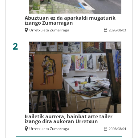
Abuztuan ez da aparkaldi mugaturik
izango Zumarragan
Urretxu eta Zumarraga
2026
/
08
/
03
2
Irailetik aurrera, hainbat arte tailer
izango dira aukeran Urretxun
Urretxu eta Zumarraga
2026
/
08
/
04