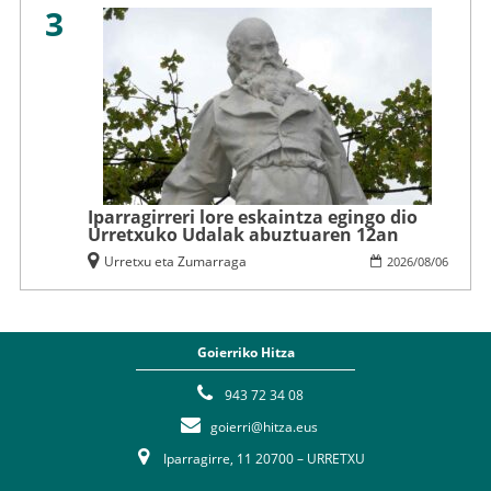
3
Iparragirreri lore eskaintza egingo dio
Urretxuko Udalak abuztuaren 12an
Urretxu eta Zumarraga
2026
/
08
/
06
Goierriko Hitza
943 72 34 08
goierri@hitza.eus
Iparragirre, 11 20700 – URRETXU