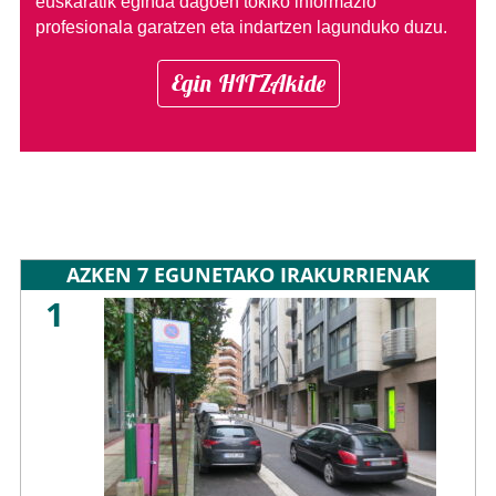
euskaratik eginda dagoen tokiko informazio
profesionala garatzen eta indartzen lagunduko duzu.
Egin HITZAkide
AZKEN 7 EGUNETAKO IRAKURRIENAK
1