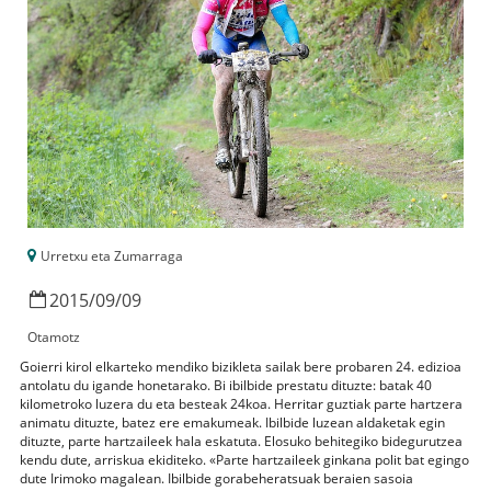
Urretxu eta Zumarraga
2015
/
09
/
09
Otamotz
Goierri kirol elkarteko mendiko bizikleta sailak bere probaren 24. edizioa
antolatu du igande honetarako. Bi ibilbide prestatu dituzte: batak 40
kilometroko luzera du eta besteak 24koa. Herritar guztiak parte hartzera
animatu dituzte, batez ere emakumeak. Ibilbide luzean aldaketak egin
dituzte, parte hartzaileek hala eskatuta. Elosuko behitegiko bidegurutzea
kendu dute, arriskua ekiditeko. «Parte hartzaileek ginkana polit bat egingo
dute Irimoko magalean. Ibilbide gorabeheratsuak beraien sasoia