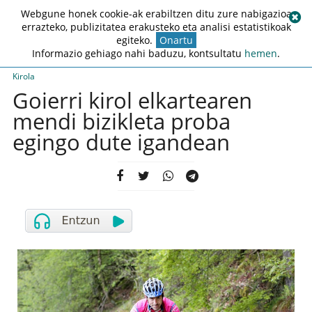
Webgune honek cookie-ak erabiltzen ditu zure nabigazioa
errazteko, publizitatea erakusteko eta analisi estatistikoak
egiteko.
Onartu
Informazio gehiago nahi baduzu, kontsultatu
hemen
.
Kirola
Goierri kirol elkartearen
mendi bizikleta proba
egingo dute igandean