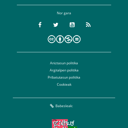
Nor gara
Aniztasun politika
Argitalpen politika
Pribatutasun politika
Cookieak
Babesleak: