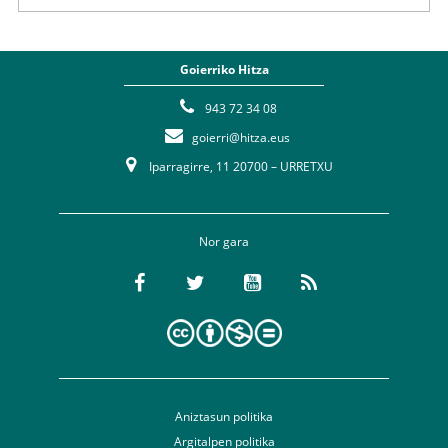
Goierriko Hitza
943 72 34 08
goierri@hitza.eus
Iparragirre, 11 20700 – URRETXU
Nor gara
Aniztasun politika
Argitalpen politika