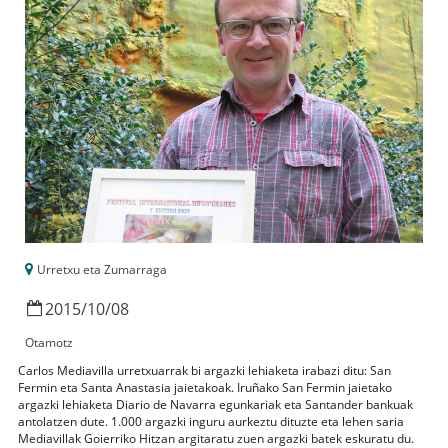
Urretxu eta Zumarraga
2015
/
10
/
08
Otamotz
Carlos Mediavilla urretxuarrak bi argazki lehiaketa irabazi ditu: San
Fermin eta Santa Anastasia jaietakoak. Iruñako San Fermin jaietako
argazki lehiaketa Diario de Navarra egunkariak eta Santander bankuak
antolatzen dute. 1.000 argazki inguru aurkeztu dituzte eta lehen saria
Mediavillak Goierriko Hitzan argitaratu zuen argazki batek eskuratu du.