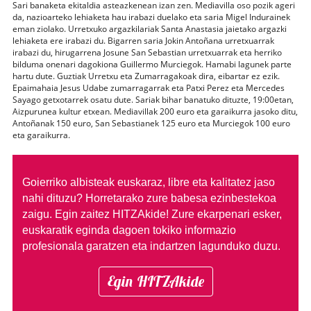
Sari banaketa ekitaldia asteazkenean izan zen. Mediavilla oso pozik ageri
da, nazioarteko lehiaketa hau irabazi duelako eta saria Migel Indurainek
eman ziolako. Urretxuko argazkilariak Santa Anastasia jaietako argazki
lehiaketa ere irabazi du. Bigarren saria Jokin Antoñana urretxuarrak
irabazi du, hirugarrena Josune San Sebastian urretxuarrak eta herriko
bilduma onenari dagokiona Guillermo Murciegok. Hamabi lagunek parte
hartu dute. Guztiak Urretxu eta Zumarragakoak dira, eibartar ez ezik.
Epaimahaia Jesus Udabe zumarragarrak eta Patxi Perez eta Mercedes
Sayago getxotarrek osatu dute. Sariak bihar banatuko dituzte, 19:00etan,
Aizpurunea kultur etxean. Mediavillak 200 euro eta garaikurra jasoko ditu,
Antoñanak 150 euro, San Sebastianek 125 euro eta Murciegok 100 euro
eta garaikurra.
Goierriko albisteak euskaraz, libre eta kalitatez jaso
nahi dituzu?
Horretarako zure babesa ezinbestekoa
zaigu. Egin zaitez HITZAkide!
Zure ekarpenari esker,
euskaratik eginda dagoen tokiko informazio
profesionala garatzen eta indartzen lagunduko duzu.
Egin HITZAkide