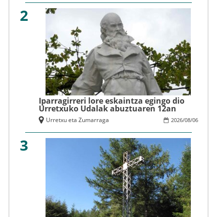
2
Iparragirreri lore eskaintza egingo dio
Urretxuko Udalak abuztuaren 12an
Urretxu eta Zumarraga
2026
/
08
/
06
3