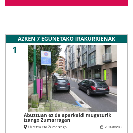
AZKEN 7 EGUNETAKO IRAKURRIENAK
1
Abuztuan ez da aparkaldi mugaturik
izango Zumarragan
Urretxu eta Zumarraga
2026
/
08
/
03