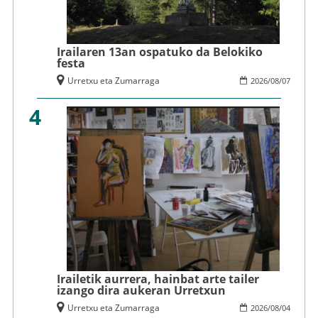
Irailaren 13an ospatuko da Belokiko
festa
Urretxu eta Zumarraga
2026
/
08
/
07
4
Irailetik aurrera, hainbat arte tailer
izango dira aukeran Urretxun
Urretxu eta Zumarraga
2026
/
08
/
04