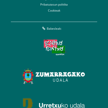
Pribatutasun politika
Cookieak
Babesleak: