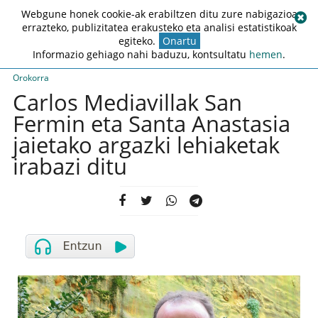
Webgune honek cookie-ak erabiltzen ditu zure nabigazioa
errazteko, publizitatea erakusteko eta analisi estatistikoak
egiteko.
Onartu
Informazio gehiago nahi baduzu, kontsultatu
hemen
.
Orokorra
Carlos Mediavillak San
Fermin eta Santa Anastasia
jaietako argazki lehiaketak
irabazi ditu