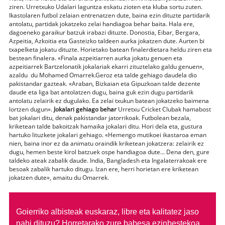
ziren. Urretxuko Udalari laguntza eskatu zioten eta kluba sortu zuten.
Ikastolaren futbol zelaian entrenatzen dute, baina ezin dituzte partidarik
antolatu, partidak jokatzeko zelai handiagoa behar baita. Hala ere,
dagoeneko garaikur batzuk irabazi dituzte. Donostia, Eibar, Bergara,
Azpeitia, Azkoitia eta Gasteizko taldeen aurka jokatzen dute. Aurten bi
txapelketa jokatu dituzte. Horietako batean finalerdietara heldu ziren eta
bestean finalera. «Finala azpeitiarren aurka jokatu genuen eta
azpeitiarrek Bartzelonatik jokalariak ekarri zituztelako galdu genuen»,
azaldu du Mohamed Omarrek.Geroz eta talde gehiago daudela dio
pakistandar gazteak. «Araban, Bizkaian eta Gipuzkoan talde dezente
daude eta liga bat antolatzen dugu, baina guk ezin dugu partidarik
antolatu zelairik ez dugulako. Ea zelai txukun batean jokatzeko baimena
lortzen dugun».
Jokalari gehiago behar
Urretxu Cricket Clubak hamabost
bat jokalari ditu, denak pakistandar jatorrikoak. Futbolean bezala,
kriketean talde bakoitzak hamaika jokalari ditu. Hori dela eta, gustura
hartuko lituzkete jokalari gehiago. «Hemengo mutikoei ikastaroa eman
nien, baina inor ez da animatu oraindik kriketean jokatzera: zelairik ez
dugu, hemen beste kirol batzuek ospe handiagoa dute… Dena den, gure
taldeko ateak zabalik daude. India, Bangladesh eta Ingalaterrakoak ere
besoak zabalik hartuko ditugu. Izan ere, herri horietan ere kriketean
jokatzen dute», amaitu du Omarrek.
Goierriko albisteak euskaraz, libre eta kalitatez jaso
nahi dituzu?
Horretarako zure babesa ezinbestekoa