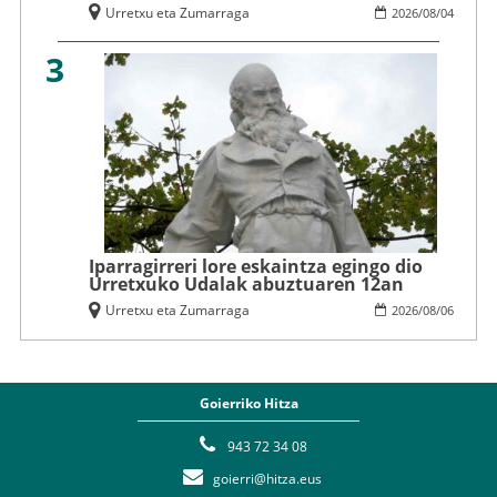
Urretxu eta Zumarraga
2026
/
08
/
04
3
Iparragirreri lore eskaintza egingo dio
Urretxuko Udalak abuztuaren 12an
Urretxu eta Zumarraga
2026
/
08
/
06
Goierriko Hitza
943 72 34 08
goierri@hitza.eus