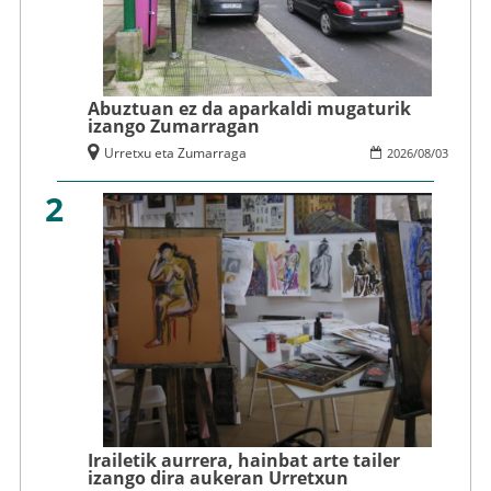
Abuztuan ez da aparkaldi mugaturik
izango Zumarragan
Urretxu eta Zumarraga
2026
/
08
/
03
2
Irailetik aurrera, hainbat arte tailer
izango dira aukeran Urretxun