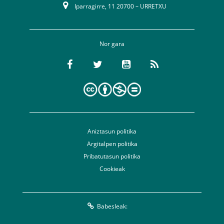
Iparragirre, 11 20700 – URRETXU
Nor gara
Aniztasun politika
Argitalpen politika
Pribatutasun politika
Cookieak
Babesleak: