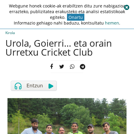
Webgune honek cookie-ak erabiltzen ditu zure nabigazioa
errazteko, publizitatea erakusteko eta analisi estatistikoak
egiteko.
Onartu
Informazio gehiago nahi baduzu, kontsultatu
hemen
.
Kirola
Urola, Goierri... eta orain
Urretxu Cricket Club