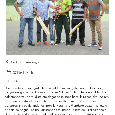
Urretxu
,
Zumarraga
2016
/
11
/
16
Otamotz
Urretxu eta Zumarragako bi kirol talde nagusiei, Urolari eta Goierriri,
hirugarrengo bat gehitu zaie: Urretxu Cricket Club. Bi herrietan bizi diren
pakistandarrek sortu dute eta dagoeneko kopa batzuk irabazi ditu. Azken
urteetan pakistandar dezente etorri dira Urretxu eta Zumarragara
bizitzera. Eta pakistandarrak non, kriketa han. Munduko bazter honetan
futbola da nagusi, baina Pakistanen eta Indian kriketa da kirol nazionala.
Hala, hona heldu eta berehala pakistandarrak kriketean jokatzen hasi