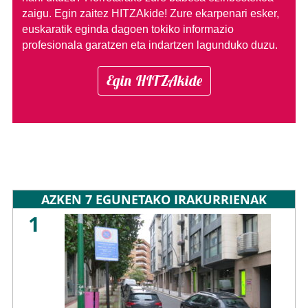
zaigu. Egin zaitez HITZAkide!
Zure ekarpenari esker,
euskaratik eginda dagoen tokiko informazio
profesionala garatzen eta indartzen lagunduko duzu.
Egin HITZAkide
AZKEN 7 EGUNETAKO IRAKURRIENAK
1