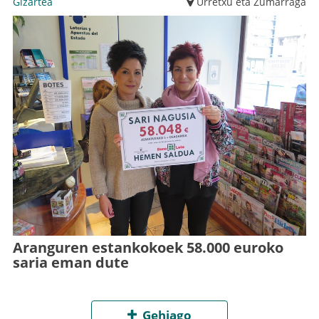
Gizartea
Urretxu eta Zumarraga
Aranguren estankokoek 58.000 euroko
saria eman dute
Gehiago