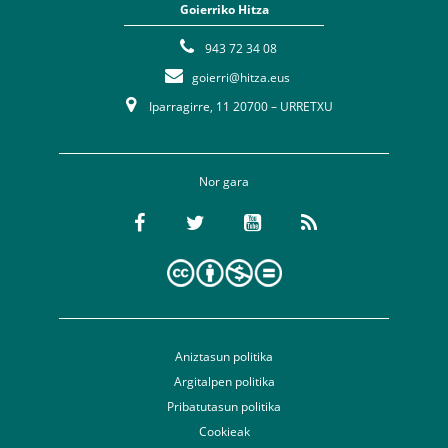
Goierriko Hitza
943 72 34 08
goierri@hitza.eus
Iparragirre, 11 20700 – URRETXU
Nor gara
Aniztasun politika
Argitalpen politika
Pribatutasun politika
Cookieak