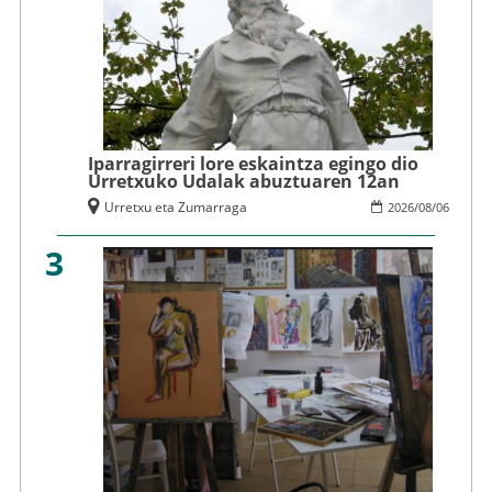
Iparragirreri lore eskaintza egingo dio
Urretxuko Udalak abuztuaren 12an
Urretxu eta Zumarraga
2026
/
08
/
06
3