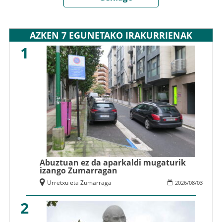
AZKEN 7 EGUNETAKO IRAKURRIENAK
1
Abuztuan ez da aparkaldi mugaturik
izango Zumarragan
Urretxu eta Zumarraga
2026
/
08
/
03
2