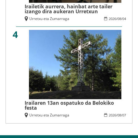
Irailetik aurrera, hainbat arte tailer
izango dira aukeran Urretxun
Urretxu eta Zumarraga
2026
/
08
/
04
4
Irailaren 13an ospatuko da Belokiko
festa
Urretxu eta Zumarraga
2026
/
08
/
07