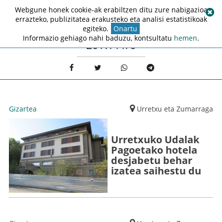
Webgune honek cookie-ak erabiltzen ditu zure nabigazioa
errazteko, publizitatea erakusteko eta analisi estatistikoak
egiteko.
Onartu
Informazio gehiago nahi baduzu, kontsultatu
hemen
.
2017/11/6
Gizartea
Urretxu eta Zumarraga
Urretxuko Udalak
Pagoetako hotela
desjabetu behar
izatea saihestu du