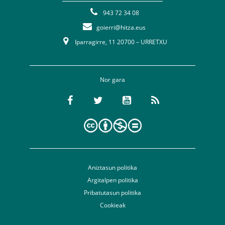
943 72 34 08
goierri@hitza.eus
Iparragirre, 11 20700 – URRETXU
Nor gara
Aniztasun politika
Argitalpen politika
Pribatutasun politika
Cookieak