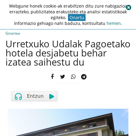
Webgune honek cookie-ak erabiltzen ditu zure nabigazioa
errazteko, publizitatea erakusteko eta analisi estatistikoak
egiteko.
Onartu
Informazio gehiago nahi baduzu, kontsultatu
hemen
.
Gizartea
Urretxuko Udalak Pagoetako
hotela desjabetu behar
izatea saihestu du