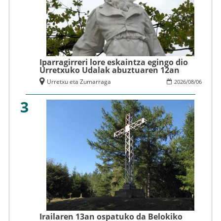
Iparragirreri lore eskaintza egingo dio
Urretxuko Udalak abuztuaren 12an
Urretxu eta Zumarraga
2026
/
08
/
06
3
Irailaren 13an ospatuko da Belokiko