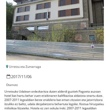
Urretxu eta Zumarraga
2017
/
11
/
06
Otamotz
Urretxuko Udalean ordezkaritza duten alderdi guztiek Pagoeta auzoan
hotel bat hartu behar zuen eraikinaren kalifikazioa aldatzea onartu dute.
2007-2011 legealdian beste erabilera bat eman zitzaion eta jatorrizkora
itzuliko ez balitz, udala desjabetzera behartuta legoke. Kostua hiruzpalau
milioikoa litzateke. Hotela ez zen sekula ireki. 2007-2011 legealdian