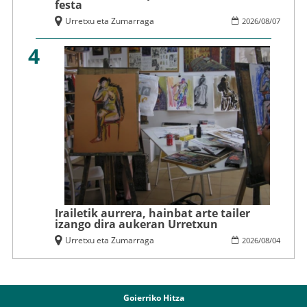
festa
Urretxu eta Zumarraga
2026
/
08
/
07
4
Irailetik aurrera, hainbat arte tailer
izango dira aukeran Urretxun
Urretxu eta Zumarraga
2026
/
08
/
04
Goierriko Hitza