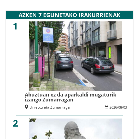
AZKEN 7 EGUNETAKO IRAKURRIENAK
1
Abuztuan ez da aparkaldi mugaturik
izango Zumarragan
Urretxu eta Zumarraga
2026
/
08
/
03
2