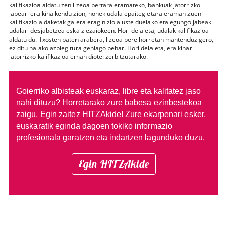
kalifikazioa aldatu zen lizeoa bertara eramateko, bankuak jatorrizko
jabeari eraikina kendu zion, honek udala epaitegietara eraman zuen
kalifikazio aldaketak galera eragin ziola uste duelako eta egungo jabeak
udalari desjabetzea eska ziezaiokeen. Hori dela eta, udalak kalifikazioa
aldatu du. Txosten baten arabera, lizeoa bere horretan mantenduz gero,
ez ditu halako azpiegitura gehiago behar. Hori dela eta, eraikinari
jatorrizko kalifikazioa eman diote: zerbitzutarako.
Goierriko albisteak euskaraz, libre eta kalitatez jaso
nahi dituzu?
Horretarako zure babesa ezinbestekoa
zaigu. Egin zaitez HITZAkide!
Zure ekarpenari esker,
euskaratik eginda dagoen tokiko informazio
profesionala garatzen eta indartzen lagunduko duzu.
Egin HITZAkide