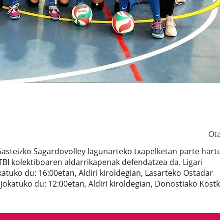
Ot
 Gasteizko Sagardovolley lagunarteko txapelketan parte har
I kolektiboaren aldarrikapenak defendatzea da. Ligari
atuko du: 16:00etan, Aldiri kiroldegian, Lasarteko Ostadar
jokatuko du: 12:00etan, Aldiri kiroldegian, Donostiako Kost