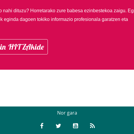
so nahi dituzu?
Horretarako zure babesa ezinbestekoa zaigu. Eg
ik eginda dagoen tokiko informazio profesionala garatzen eta
in HITZAkide
Nor gara