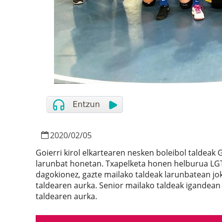
2020
/
02
/
05
Goierri kirol elkartearen nesken boleibol taldeak
larunbat honetan. Txapelketa honen helburua LGTB
dagokionez, gazte mailako taldeak larunbatean jok
taldearen aurka. Senior mailako taldeak igandean 
taldearen aurka.