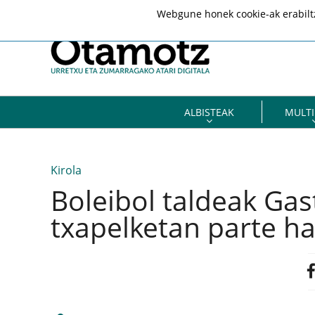
Webgune honek cookie-ak erabiltze
ALBISTEAK
MULTI
Kirola
Boleibol taldeak Gas
txapelketan parte h