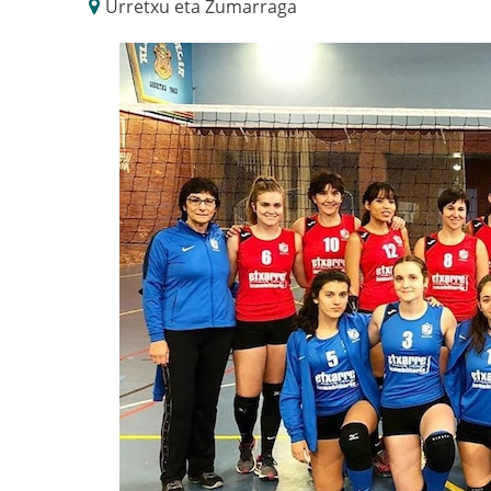
Urretxu eta Zumarraga