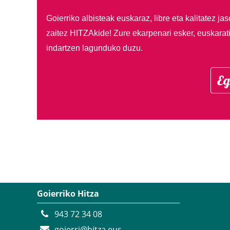
Goierriko albisteak euskaraz, libre eta kalitatez ja
zaitez HITZAkide!
Zure ekarpenari esker, euskarat
indartzen lagunduko duzu.
Eg
Goierriko Hitza
943 72 34 08
goierri@hitza.eus