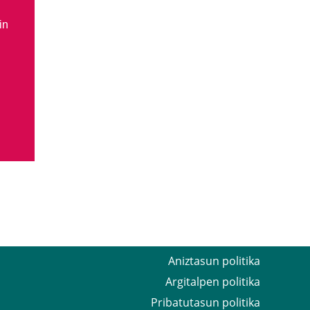
in
Aniztasun politika
Argitalpen politika
Pribatutasun politika