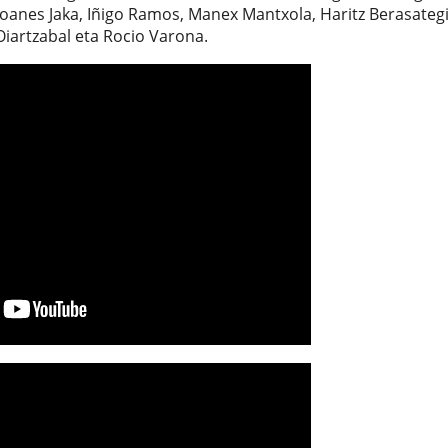
oanes Jaka, Iñigo Ramos, Manex Mantxola, Haritz Berasategi
Oiartzabal eta Rocio Varona.