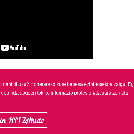
so nahi dituzu?
Horretarako zure babesa ezinbestekoa zaigu. Eg
ik eginda dagoen tokiko informazio profesionala garatzen eta
in HITZAkide