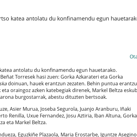
rtso katea antolatu du konfinamendu egun hauetarak
Ot
 katea antolatu du konfinamendu egun hauetarako.
 Beñat Torresek hasi zuen: Gorka Azkarateri eta Gorka
ska
doinuan, hauek erantzun zezaten. Behin puntua erantz
ak eta oraingoz azken katebegiak direnek, Markel Beltza eskub
 Varona burgostarrak, abestu dituzten bertsoak.
luze, Asier Murua, Joseba Segurola, Juanjo Aranburu, Iñaki
to Renilla, Uxue Fernandez, Josu Aztiria, Iban Altuna, Gorka
za eta Markel Beltza.
ndueza, Eguzkiñe Plazaola, Maria Erostarbe, Iguntze Asegino