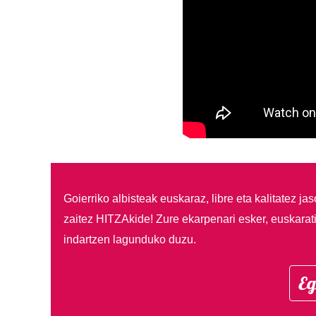
Goierriko albisteak euskaraz, libre eta kalitatez ja
zaitez HITZAkide!
Zure ekarpenari esker, euskarat
indartzen lagunduko duzu.
Eg