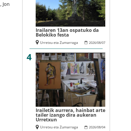
, Jon
Irailaren 13an ospatuko da
Belokiko festa
Urretxu eta Zumarraga
2026
/
08
/
07
4
Irailetik aurrera, hainbat arte
tailer izango dira aukeran
Urretxun
Urretxu eta Zumarraga
2026
/
08
/
04