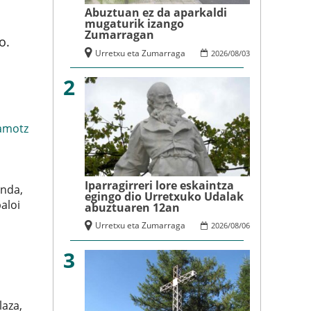
Abuztuan ez da aparkaldi
mugaturik izango
Zumarragan
o.
Urretxu eta Zumarraga
2026
/
08
/
03
2
amotz
Iparragirreri lore eskaintza
unda,
egingo dio Urretxuko Udalak
aloi
abuztuaren 12an
Urretxu eta Zumarraga
2026
/
08
/
06
3
laza,