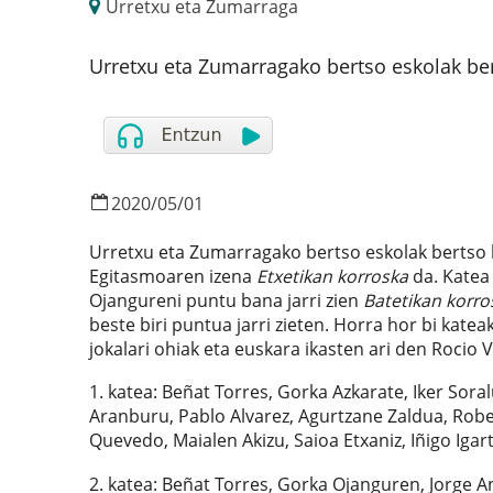
Urretxu eta Zumarraga
Urretxu eta Zumarragako bertso eskolak be
2020
/
05
/
01
Urretxu eta Zumarragako bertso eskolak bertso
Egitasmoaren izena
Etxetikan korroska
da. Katea
Ojangureni puntu bana jarri zien
Batetikan korro
beste biri puntua jarri zieten. Horra hor bi kate
jokalari ohiak eta euskara ikasten ari den Rocio
1. katea: Beñat Torres, Gorka Azkarate, Iker Sora
Aranburu, Pablo Alvarez, Agurtzane Zaldua, Rober
Quevedo, Maialen Akizu, Saioa Etxaniz, Iñigo Igart
2. katea: Beñat Torres, Gorka Ojanguren, Jorge A