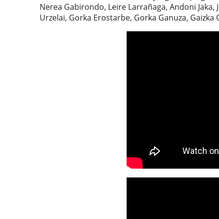
Nerea Gabirondo, Leire Larrañaga, Andoni Jaka, J
Urzelai, Gorka Erostarbe, Gorka Ganuza, Gaizka 