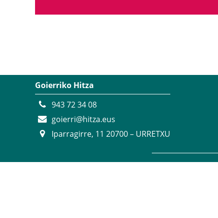
Goierriko Hitza
943 72 34 08
goierri@hitza.eus
Iparragirre, 11 20700 – URRETXU