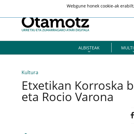
Webgune honek cookie-ak erabiltze
ALBISTEAK
MULTI
Kultura
Etxetikan Korroska b
eta Rocio Varona