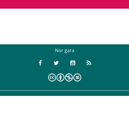
Nor gara
Babesleak: