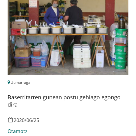
Zumarraga
Baserritarren gunean postu gehiago egongo
dira
2020
/
06
/
25
Otamotz