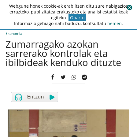
Webgune honek cookie-ak erabiltzen ditu zure nabigazioa
errazteko, publizitatea erakusteko eta analisi estatistikoak
egiteko.
Onartu
Informazio gehiago nahi baduzu, kontsultatu
hemen
.
Ekonomia
Zumarragako azokan
sarrerako kontrolak eta
ibilbideak kenduko dituzte