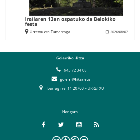
Irailaren 13an ospatuko da Belokiko
festa
Urretxu eta Zumarraga
2026
/
08
/
07
Goierriko Hitza
943 72 34 08
goierri@hitza.eus
Iparragirre, 11 20700 – URRETXU
Nor gara