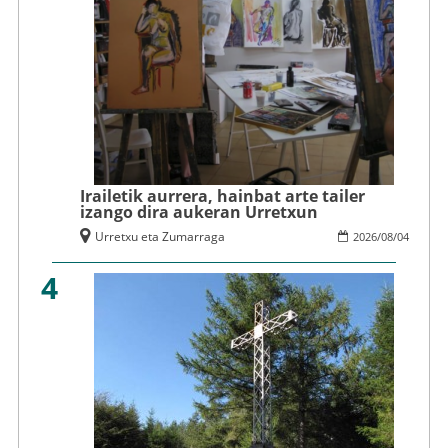
Irailetik aurrera, hainbat arte tailer
izango dira aukeran Urretxun
Urretxu eta Zumarraga
2026
/
08
/
04
4