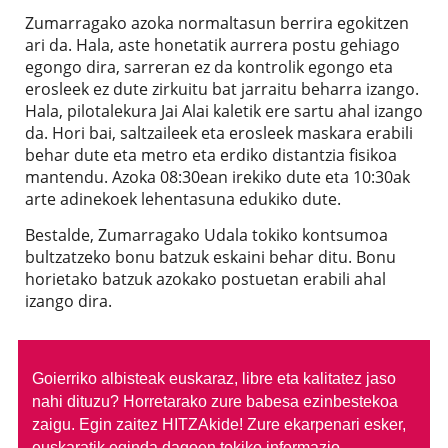
Zumarragako azoka normaltasun berrira egokitzen
ari da. Hala, aste honetatik aurrera postu gehiago
egongo dira, sarreran ez da kontrolik egongo eta
erosleek ez dute zirkuitu bat jarraitu beharra izango.
Hala, pilotalekura Jai Alai kaletik ere sartu ahal izango
da. Hori bai, saltzaileek eta erosleek maskara erabili
behar dute eta metro eta erdiko distantzia fisikoa
mantendu. Azoka 08:30ean irekiko dute eta 10:30ak
arte adinekoek lehentasuna edukiko dute.
Bestalde, Zumarragako Udala tokiko kontsumoa
bultzatzeko bonu batzuk eskaini behar ditu. Bonu
horietako batzuk azokako postuetan erabili ahal
izango dira.
Goierriko albisteak euskaraz, libre eta kalitatez jaso
nahi dituzu?
Horretarako zure babesa ezinbestekoa
zaigu. Egin zaitez HITZAkide!
Zure ekarpenari esker,
euskaratik eginda dagoen tokiko informazio