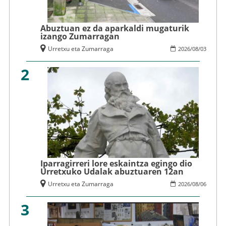
Abuztuan ez da aparkaldi mugaturik
izango Zumarragan
Urretxu eta Zumarraga
2026
/
08
/
03
2
Iparragirreri lore eskaintza egingo dio
Urretxuko Udalak abuztuaren 12an
Urretxu eta Zumarraga
2026
/
08
/
06
3