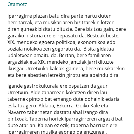
Otamotz
Iparragirre plazan batu dira parte hartu duten
herritarrak, eta musikariaren bizitzarekin lotzen
diren guneak bisitatu dituzte. Bere bizitzaz gain, bere
garaiko historia ere errepasatu da. Besteak beste,
XIX. mendeko egoera politikoa, ekonomikoa edo
soziala nolakoa zen gogoratu da. Bisita gidatua
udaletxean amaitu da. Bertan, bere familiaren
argazkiak eta XIX. mendeko jantziak jarri dituzte
ikusgai. Urretxuko kaleak, gainera, bere musikarekin
eta bere abestien letrekin girotu eta apaindu dira.
Igande gastrokulturala ere ospatzen da gaur
Urretxun. Alde zaharrean kokatzen diren lau
tabernek pintxo bat emango dute dohainik edaria
eskatuz gero. Aldapa, Ezkurra, Goiko Kale eta
Navarro tabernetan dastatu ahal izango dira
pintxoak. Taberna horiek Iparragirreren argazki bat
dute atarian. Kalean ez ezik, taberna barruan ere
Iparragirreren musika egongo da entzungai.