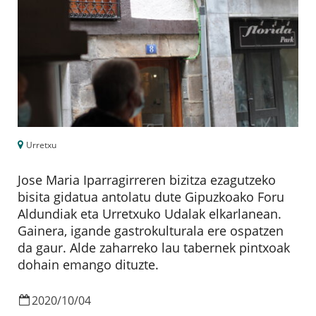
Urretxu
Jose Maria Iparragirreren bizitza ezagutzeko
bisita gidatua antolatu dute Gipuzkoako Foru
Aldundiak eta Urretxuko Udalak elkarlanean.
Gainera, igande gastrokulturala ere ospatzen
da gaur. Alde zaharreko lau tabernek pintxoak
dohain emango dituzte.
2020
/
10
/
04