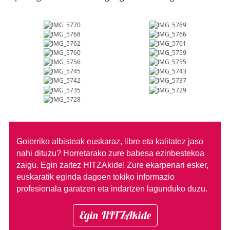
Goierriko albisteak euskaraz, libre eta kalitatez jaso
nahi dituzu?
Horretarako zure babesa ezinbestekoa
zaigu. Egin zaitez HITZAkide!
Zure ekarpenari esker,
euskaratik eginda dagoen tokiko informazio
profesionala garatzen eta indartzen lagunduko duzu.
Egin HITZAkide