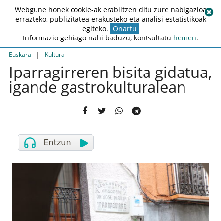
Webgune honek cookie-ak erabiltzen ditu zure nabigazioa
errazteko, publizitatea erakusteko eta analisi estatistikoak
egiteko.
Onartu
Informazio gehiago nahi baduzu, kontsultatu
hemen
.
|
Euskara
Kultura
Iparragirreren bisita gidatua,
igande gastrokulturalean