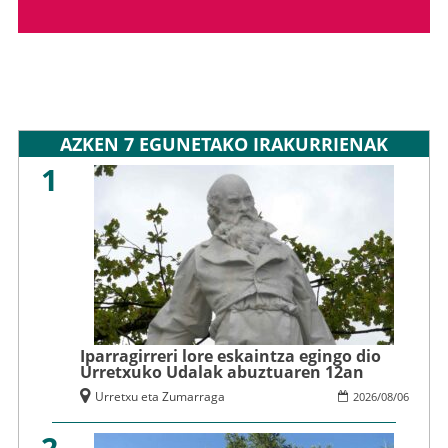
AZKEN 7 EGUNETAKO IRAKURRIENAK
1
Iparragirreri lore eskaintza egingo dio
Urretxuko Udalak abuztuaren 12an
Urretxu eta Zumarraga
2026
/
08
/
06
2