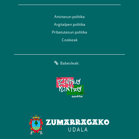
Aniztasun politika
Argitalpen politika
Pribatutasun politika
Cookieak
Babesleak: