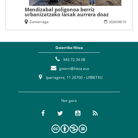
Mendizabal poligonoa berriz
urbanizatzeko lanak aurrera doaz
Zumarraga
2026
/
08
/
10
Goierriko Hitza
943 72 34 08
goierri@hitza.eus
Iparragirre, 11 20700 – URRETXU
Nor gara