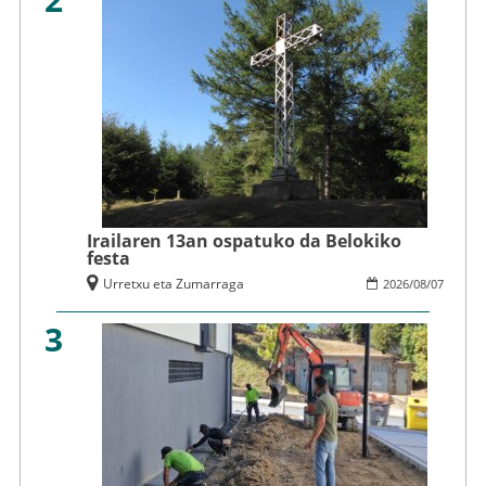
Irailaren 13an ospatuko da Belokiko
festa
Urretxu eta Zumarraga
2026
/
08
/
07
3