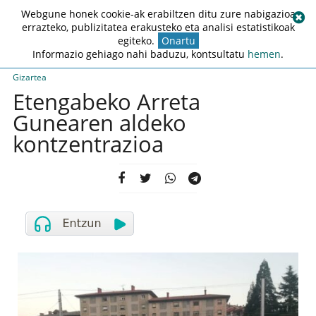
Webgune honek cookie-ak erabiltzen ditu zure nabigazioa
errazteko, publizitatea erakusteko eta analisi estatistikoak
egiteko.
Onartu
Informazio gehiago nahi baduzu, kontsultatu
hemen
.
Gizartea
Etengabeko Arreta
Gunearen aldeko
kontzentrazioa