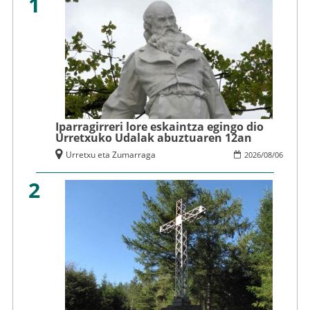
1
Iparragirreri lore eskaintza egingo dio
Urretxuko Udalak abuztuaren 12an
Urretxu eta Zumarraga
2026
/
08
/
06
2