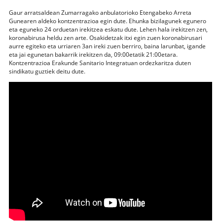
Gaur arratsaldean Zumarragako anbulatorioko Etengabeko Arreta
Gunearen aldeko kontzentrazioa egin dute. Ehunka bizilagunek egunero
eta eguneko 24 orduetan irekitzea eskatu dute. Lehen hala irekitzen zen,
koronabirusa heldu zen arte. Osakidetzak itxi egin zuen koronabirusari
aurre egiteko eta urriaren 3an ireki zuen berriro, baina larunbat, igande
eta jai egunetan bakarrik irekitzen da, 09:00etatik 21:00etara.
Kontzentrazioa Erakunde Sanitario Integratuan ordezkaritza duten
sindikatu guztiek deitu dute.