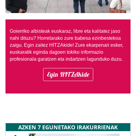
Goierriko albisteak euskaraz, libre eta kalitatez jaso
nahi dituzu?
Horretarako zure babesa ezinbestekoa
zaigu. Egin zaitez HITZAkide!
Zure ekarpenari esker,
euskaratik eginda dagoen tokiko informazio
profesionala garatzen eta indartzen lagunduko duzu.
Egin HITZAkide
AZKEN 7 EGUNETAKO IRAKURRIENAK