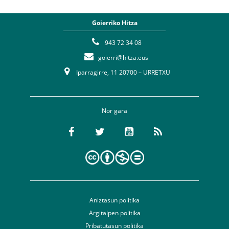
Goierriko Hitza
943 72 34 08
goierri@hitza.eus
Iparragirre, 11 20700 – URRETXU
Nor gara
Aniztasun politika
Argitalpen politika
Pribatutasun politika