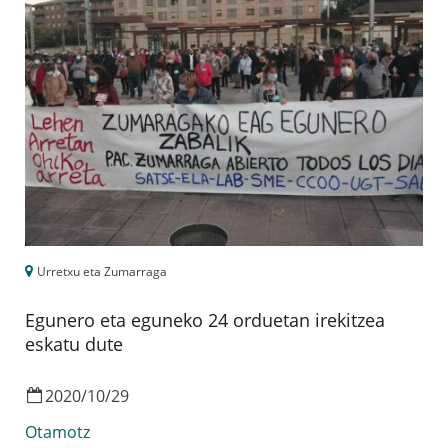
Urretxu eta Zumarraga
Egunero eta eguneko 24 orduetan irekitzea
eskatu dute
2020
/
10
/
29
Otamotz