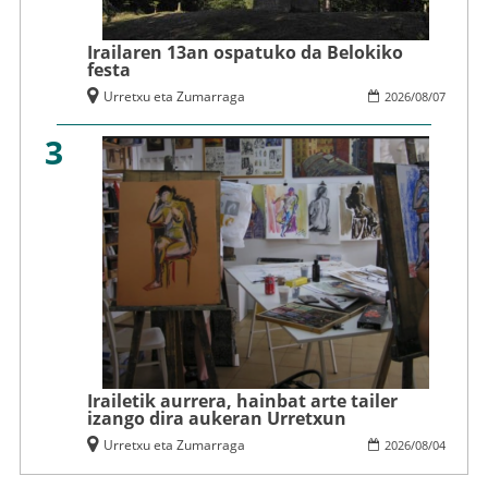
Irailaren 13an ospatuko da Belokiko
festa
Urretxu eta Zumarraga
2026
/
08
/
07
3
Irailetik aurrera, hainbat arte tailer
izango dira aukeran Urretxun
Urretxu eta Zumarraga
2026
/
08
/
04