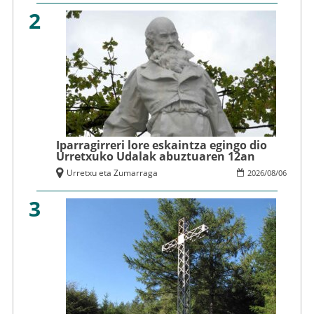
2
Iparragirreri lore eskaintza egingo dio
Urretxuko Udalak abuztuaren 12an
Urretxu eta Zumarraga
2026
/
08
/
06
3