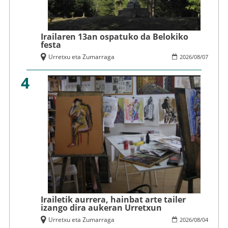
Irailaren 13an ospatuko da Belokiko
festa
Urretxu eta Zumarraga
2026
/
08
/
07
4
Irailetik aurrera, hainbat arte tailer
izango dira aukeran Urretxun
Urretxu eta Zumarraga
2026
/
08
/
04