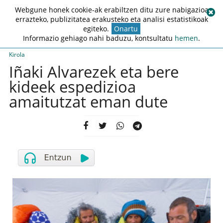
Webgune honek cookie-ak erabiltzen ditu zure nabigazioa
errazteko, publizitatea erakusteko eta analisi estatistikoak
egiteko.
Onartu
Informazio gehiago nahi baduzu, kontsultatu
hemen
.
Kirola
Iñaki Alvarezek eta bere
kideek espedizioa
amaitutzat eman dute