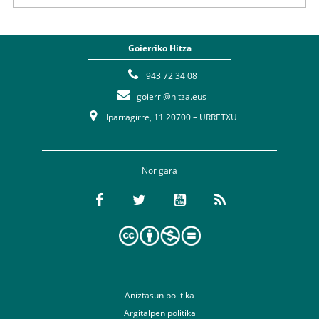
Goierriko Hitza
943 72 34 08
goierri@hitza.eus
Iparragirre, 11 20700 – URRETXU
Nor gara
Aniztasun politika
Argitalpen politika