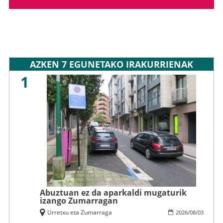
AZKEN 7 EGUNETAKO IRAKURRIENAK
1
Abuztuan ez da aparkaldi mugaturik
izango Zumarragan
Urretxu eta Zumarraga
2026
/
08
/
03