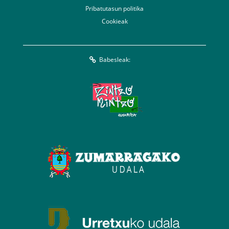
Pribatutasun politika
Cookieak
Babesleak: