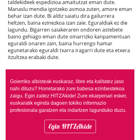
taldekideek espedizioa amaitutzat eman dute.
Manaslu mendia igotzeko asmoa zuten, amore eman
behar izan dute. Bi aldiz saiatu dira gailurrera
heltzen, baina ezinezkoa izan zaie. Eguraldiak ez die
lagundu. Bigarren saiakeraren ondoren astebete
baino gehiago eman dute oinarrizko kanpamentuan
eguraldi onaren zain, baina hurrengo hamar
egunetarako eguraldi txarra iragarri dute eta etxera
itzultzea erabaki dute.
Goierriko albisteak euskaraz, libre eta kalitatez jaso
nahi dituzu?
Horretarako zure babesa ezinbestekoa
zaigu. Egin zaitez HITZAkide!
Zure ekarpenari esker,
euskaratik eginda dagoen tokiko informazio
profesionala garatzen eta indartzen lagunduko duzu.
Egin HITZAkide