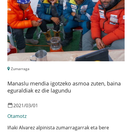
Zumarraga
Manaslu mendia igotzeko asmoa zuten, baina
eguraldiak ez die lagundu
2021
/
03
/
01
Otamotz
Iñaki Alvarez alpinista zumarragarrak eta bere