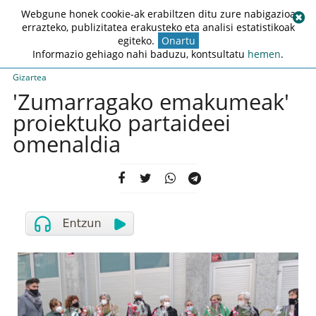
Webgune honek cookie-ak erabiltzen ditu zure nabigazioa
errazteko, publizitatea erakusteko eta analisi estatistikoak
egiteko.
Onartu
Informazio gehiago nahi baduzu, kontsultatu
hemen
.
Gizartea
'Zumarragako emakumeak'
proiektuko partaideei
omenaldia