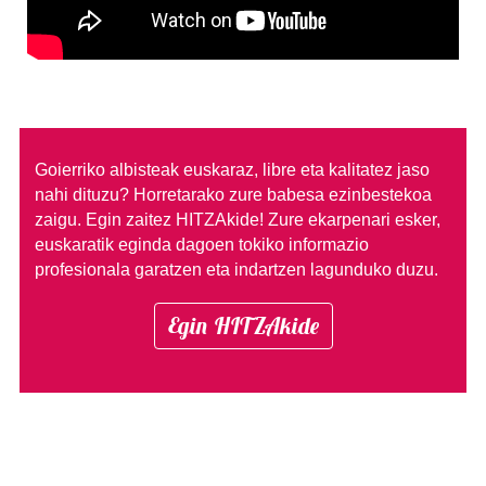
Goierriko albisteak euskaraz, libre eta kalitatez jaso
nahi dituzu?
Horretarako zure babesa ezinbestekoa
zaigu. Egin zaitez HITZAkide!
Zure ekarpenari esker,
euskaratik eginda dagoen tokiko informazio
profesionala garatzen eta indartzen lagunduko duzu.
Egin HITZAkide