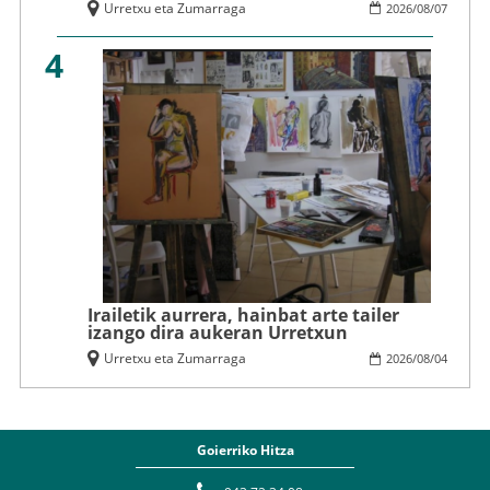
Urretxu eta Zumarraga
2026
/
08
/
07
4
Irailetik aurrera, hainbat arte tailer
izango dira aukeran Urretxun
Urretxu eta Zumarraga
2026
/
08
/
04
Goierriko Hitza