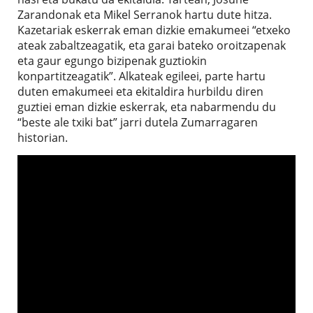
Zarandonak eta Mikel Serranok hartu dute hitza.
Kazetariak eskerrak eman dizkie emakumeei “etxeko
ateak zabaltzeagatik, eta garai bateko oroitzapenak
eta gaur egungo bizipenak guztiokin
konpartitzeagatik”. Alkateak egileei, parte hartu
duten emakumeei eta ekitaldira hurbildu diren
guztiei eman dizkie eskerrak, eta nabarmendu du
“beste ale txiki bat” jarri dutela Zumarragaren
historian.