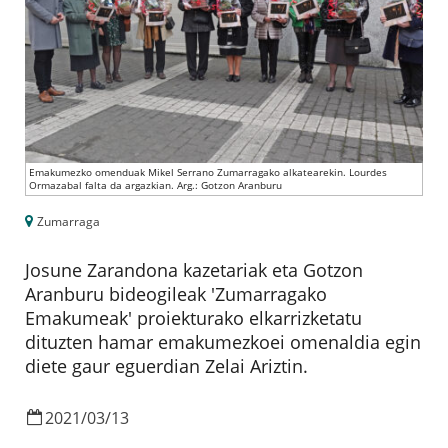
Emakumezko omenduak Mikel Serrano Zumarragako alkatearekin. Lourdes
Ormazabal falta da argazkian. Arg.: Gotzon Aranburu
Zumarraga
Josune Zarandona kazetariak eta Gotzon
Aranburu bideogileak 'Zumarragako
Emakumeak' proiekturako elkarrizketatu
dituzten hamar emakumezkoei omenaldia egin
diete gaur eguerdian Zelai Ariztin.
2021
/
03
/
13