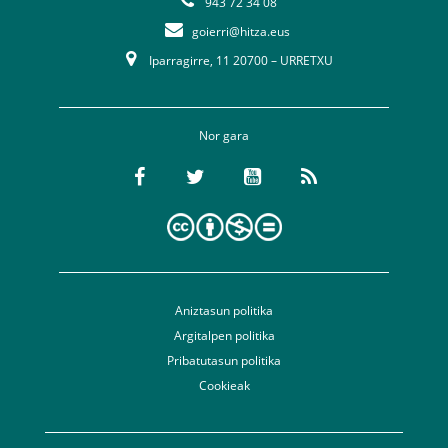
943 72 34 08
goierri@hitza.eus
Iparragirre, 11 20700 – URRETXU
Nor gara
Aniztasun politika
Argitalpen politika
Pribatutasun politika
Cookieak