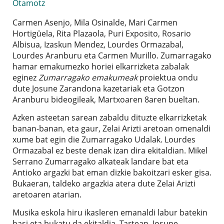
Otamotz
Carmen Asenjo, Mila Osinalde, Mari Carmen
Hortigüela, Rita Plazaola, Puri Exposito, Rosario
Albisua, Izaskun Mendez, Lourdes Ormazabal,
Lourdes Aranburu eta Carmen Murillo. Zumarragako
hamar emakumezko horiei elkarrizketa zabalak
eginez
Zumarragako emakumeak
proiektua ondu
dute Josune Zarandona kazetariak eta Gotzon
Aranburu bideogileak, Martxoaren 8aren bueltan.
Azken asteetan sarean zabaldu dituzte elkarrizketak
banan-banan, eta gaur, Zelai Arizti aretoan omenaldi
xume bat egin die Zumarragako Udalak. Lourdes
Ormazabal ez beste denak izan dira ekitaldian. Mikel
Serrano Zumarragako alkateak landare bat eta
Antioko argazki bat eman dizkie bakoitzari esker gisa.
Bukaeran, taldeko argazkia atera dute Zelai Arizti
aretoaren atarian.
Musika eskola hiru ikasleren emanaldi labur batekin
hasi eta bukatu da ekitaldia. Tartean, Josune