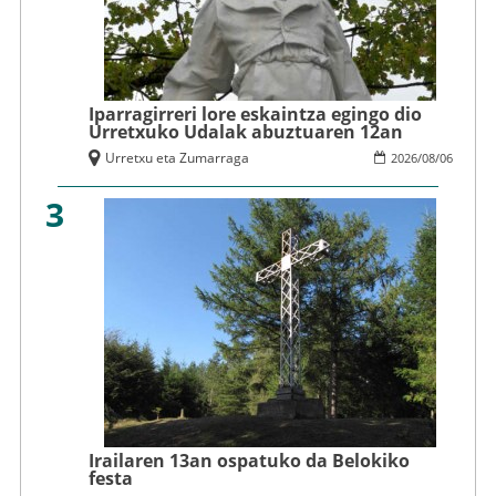
Iparragirreri lore eskaintza egingo dio
Urretxuko Udalak abuztuaren 12an
Urretxu eta Zumarraga
2026
/
08
/
06
3
Irailaren 13an ospatuko da Belokiko
festa