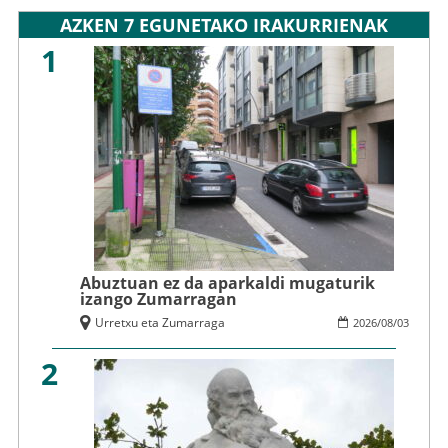
AZKEN 7 EGUNETAKO IRAKURRIENAK
1
Abuztuan ez da aparkaldi mugaturik
izango Zumarragan
Urretxu eta Zumarraga
2026
/
08
/
03
2