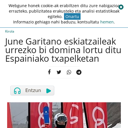
Webgune honek cookie-ak erabiltzen ditu zure nabigazioa
errazteko, publizitatea erakusteko eta analisi estatistikoak
egiteko.
Onartu
Informazio gehiago nahi baduzu, kontsultatu
hemen
.
Kirola
June Garitano eskiatzaileak
urrezko bi domina lortu ditu
Espainiako txapelketan