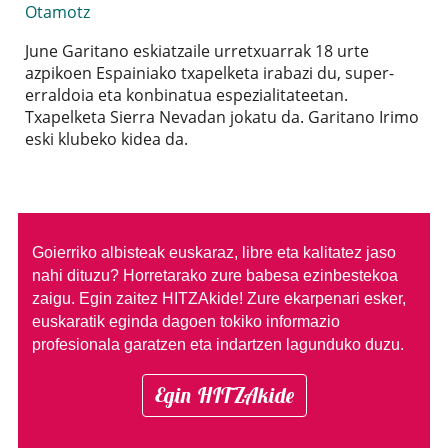
Otamotz
June Garitano eskiatzaile urretxuarrak 18 urte
azpikoen Espainiako txapelketa irabazi du, super-
erraldoia eta konbinatua espezialitateetan.
Txapelketa Sierra Nevadan jokatu da. Garitano Irimo
eski klubeko kidea da.
Goierriko albisteak euskaraz, libre eta kalitatez jaso
nahi dituzu?
Horretarako zure babesa ezinbestekoa
zaigu. Egin zaitez HITZAkide!
Zure ekarpenari esker,
euskaratik eginda dagoen tokiko informazio
profesionala garatzen eta indartzen lagunduko duzu.
Egin HITZAkide