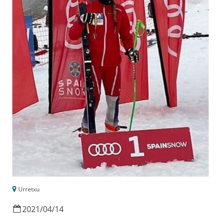
Urretxu
2021
/
04
/
14