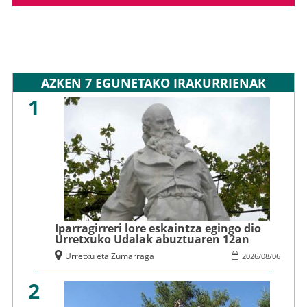
AZKEN 7 EGUNETAKO IRAKURRIENAK
1
Iparragirreri lore eskaintza egingo dio
Urretxuko Udalak abuztuaren 12an
Urretxu eta Zumarraga
2026
/
08
/
06
2