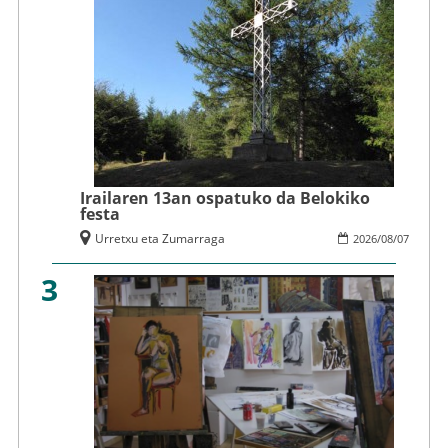
Irailaren 13an ospatuko da Belokiko
festa
Urretxu eta Zumarraga
2026
/
08
/
07
3