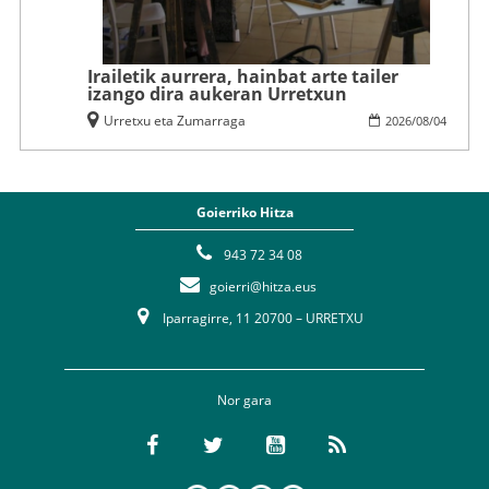
Irailetik aurrera, hainbat arte tailer
izango dira aukeran Urretxun
Urretxu eta Zumarraga
2026
/
08
/
04
Goierriko Hitza
943 72 34 08
goierri@hitza.eus
Iparragirre, 11 20700 – URRETXU
Nor gara