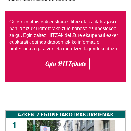
Goierriko albisteak euskaraz, libre eta kalitatez jaso
nahi dituzu?
Horretarako zure babesa ezinbestekoa
zaigu. Egin zaitez HITZAkide!
Zure ekarpenari esker,
euskaratik eginda dagoen tokiko informazio
profesionala garatzen eta indartzen lagunduko duzu.
Egin HITZAkide
AZKEN 7 EGUNETAKO IRAKURRIENAK
1