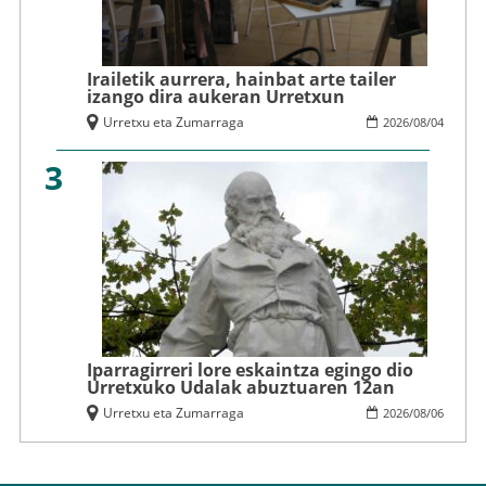
Irailetik aurrera, hainbat arte tailer
izango dira aukeran Urretxun
Urretxu eta Zumarraga
2026
/
08
/
04
3
Iparragirreri lore eskaintza egingo dio
Urretxuko Udalak abuztuaren 12an
Urretxu eta Zumarraga
2026
/
08
/
06