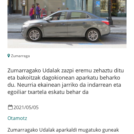
Zumarraga
Zumarragako Udalak zazpi eremu zehaztu ditu
eta bakoitzak dagokionean aparkatu beharko
du. Neurria ekainean jarriko da indarrean eta
egoiliar txartela eskatu behar da
2021
/
05
/
05
Otamotz
Zumarragako Udalak aparkaldi mugatuko guneak