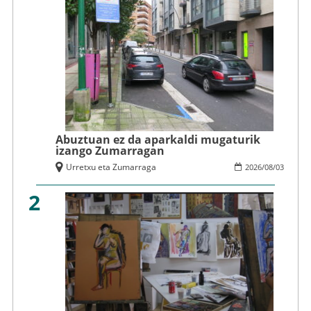
Abuztuan ez da aparkaldi mugaturik
izango Zumarragan
Urretxu eta Zumarraga
2026
/
08
/
03
2