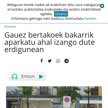
Webgune honek cookie-ak erabiltzen ditu zure nabigazioa
errazteko, publizitatea erakusteko eta analisi estatistikoak
egiteko.
Onartu
Informazio gehiago nahi baduzu, kontsultatu
hemen
.
Gizartea
Gauez bertakoek bakarrik
aparkatu ahal izango dute
erdigunean