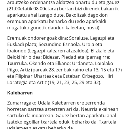
arautzeko ordenantza aldatzea onartu du eta gauez
(21:00etatik 08:00etara) bertan bizi direnek bakarrik
aparkatu ahal izango dute. Bakoitzak dagokion
eremuan aparkatu beharko du (edo aparkaldi
mugatuko gunetik dauden kaleetan, noski).
Eremuak ondorengoak dira: Soraluze, Legazpi eta
Euskadi plaza; Secundino Esnaola, Urola eta
Ibaiondo (Legazpi kalearen atzealdea); Elizkale eta
Beloki hiribidea; Bidezar, Piedad eta Iparragirre;
Txurruka, Okendo eta Elkano; Urdaneta, Loiolako
Iñigo, Artiz (pareak 28. zenbakiraino eta 13, 15 eta 17)
eta Filipinar Uharteak eta Esteban Orbegozo, Hiri
Lorategia eta Artiz (19, 21, 23, 25, 29 eta 32).
Kalebarren
Zumarragako Udala Kalebarren ere zerrenda
horretan sartzea aztertzen ari da. Neurria ekainean
sartuko da indarrean. Gauez bertan aparkatu ahal
izateko egoiliar txartela eduki beharko da. Txartela
udaletxean eskatu beharko da.