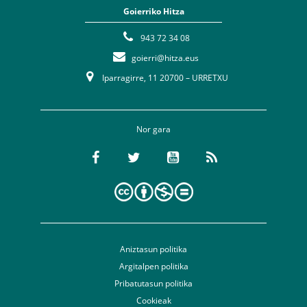
Goierriko Hitza
943 72 34 08
goierri@hitza.eus
Iparragirre, 11 20700 – URRETXU
Nor gara
Aniztasun politika
Argitalpen politika
Pribatutasun politika
Cookieak