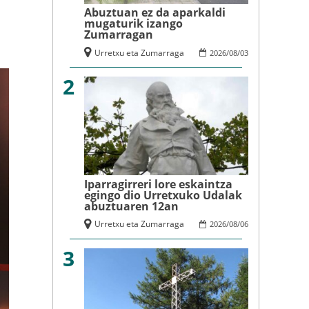
Abuztuan ez da aparkaldi
mugaturik izango
Zumarragan
Urretxu eta Zumarraga
2026
/
08
/
03
2
Iparragirreri lore eskaintza
egingo dio Urretxuko Udalak
abuztuaren 12an
Urretxu eta Zumarraga
2026
/
08
/
06
3