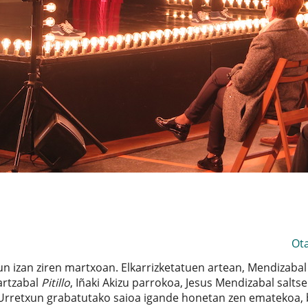
Ot
n izan ziren martxoan. Elkarrizketatuen artean, Mendizabal
artzabal
Pitillo
, Iñaki Akizu parrokoa, Jesus Mendizabal salts
Urretxun grabatutako saioa igande honetan zen ematekoa, 