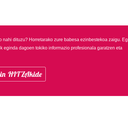
so nahi dituzu?
Horretarako zure babesa ezinbestekoa zaigu. Eg
ik eginda dagoen tokiko informazio profesionala garatzen eta
in HITZAkide