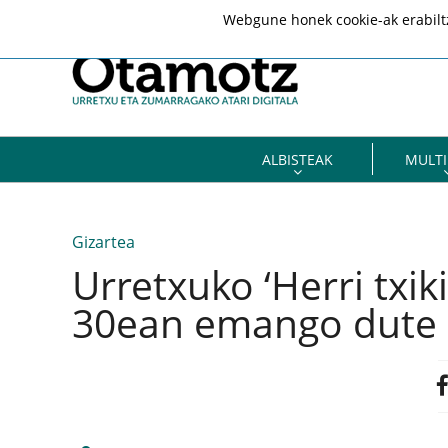
Webgune honek cookie-ak erabiltze
ALBISTEAK
MULTI
Gizartea
Urretxuko ‘Herri txik
30ean emango dute