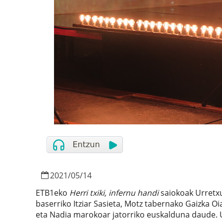
2021
/
05
/
14
ETB1eko
Herri txiki, infernu handi
saiokoak Urretxu
baserriko Itziar Sasieta, Motz tabernako Gaizka Oi
eta Nadia marokoar jatorriko euskalduna daude. 