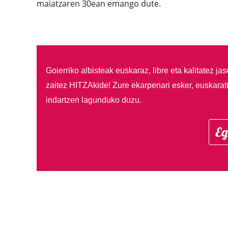
maiatzaren 30ean emango dute.
Goierriko albisteak euskaraz, libre eta kalitatez ja
zaitez HITZAkide!
Zure ekarpenari esker, euskarat
indartzen lagunduko duzu.
Eg