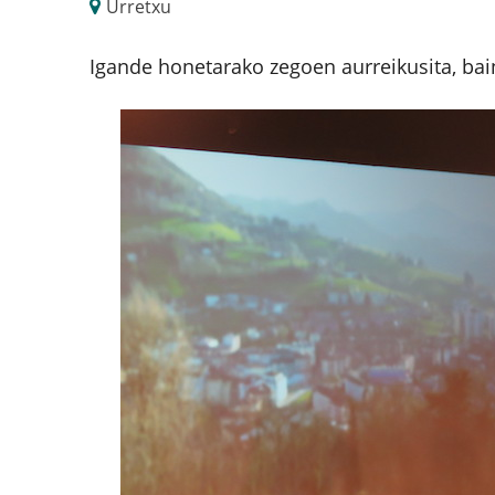
Urretxu
Igande honetarako zegoen aurreikusita, bain