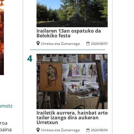
Irailaren 13an ospatuko da
Belokiko festa
Urretxu eta Zumarraga
2026
/
08
/
07
4
amotz
Irailetik aurrera, hainbat arte
tailer izango dira aukeran
Urretxun
eroa
baina
Urretxu eta Zumarraga
2026
/
08
/
04