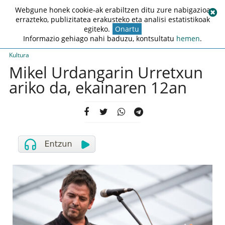
Webgune honek cookie-ak erabiltzen ditu zure nabigazioa
errazteko, publizitatea erakusteko eta analisi estatistikoak
egiteko.
Onartu
Informazio gehiago nahi baduzu, kontsultatu
hemen
.
Kultura
Mikel Urdangarin Urretxun
ariko da, ekainaren 12an