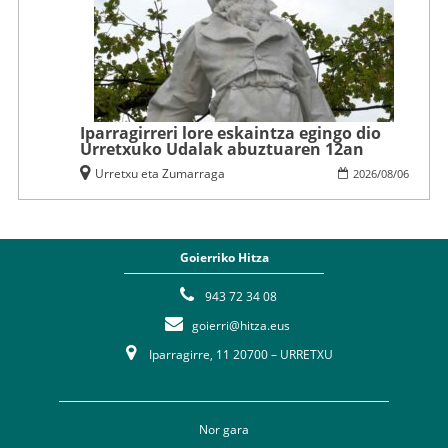
Iparragirreri lore eskaintza egingo dio
Urretxuko Udalak abuztuaren 12an
Urretxu eta Zumarraga
2026
/
08
/
06
Goierriko Hitza
943 72 34 08
goierri@hitza.eus
Iparragirre, 11 20700 – URRETXU
Nor gara