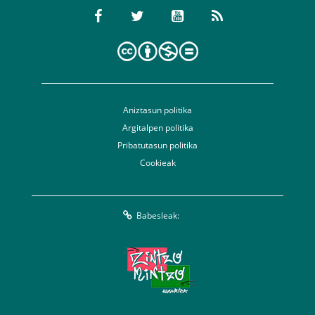
Aniztasun politika
Argitalpen politika
Pribatutasun politika
Cookieak
Babesleak: