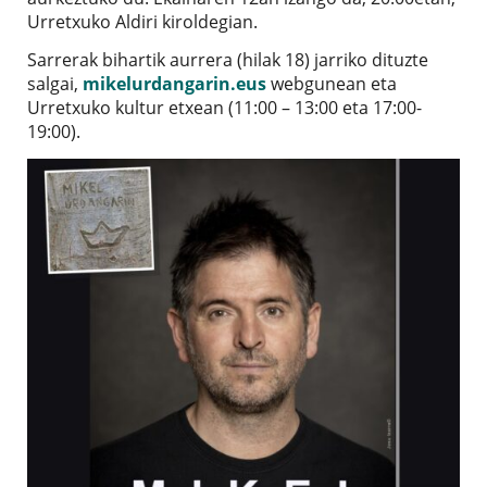
Urretxuko Aldiri kiroldegian.
Sarrerak bihartik aurrera (hilak 18) jarriko dituzte
salgai,
mikelurdangarin.eus
webgunean eta
Urretxuko kultur etxean (
11:00 – 13:00 eta 17:00-
19:00).