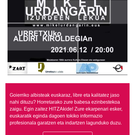
Goierriko albisteak euskaraz, libre eta kalitatez jaso
nahi dituzu?
Horretarako zure babesa ezinbestekoa
zaigu. Egin zaitez HITZAkide!
Zure ekarpenari esker,
euskaratik eginda dagoen tokiko informazio
profesionala garatzen eta indartzen lagunduko duzu.