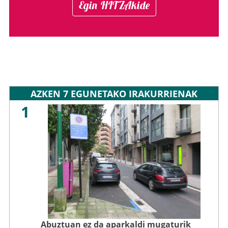
Egin HITZAkide
AZKEN 7 EGUNETAKO IRAKURRIENAK
1
Abuztuan ez da aparkaldi mugaturik