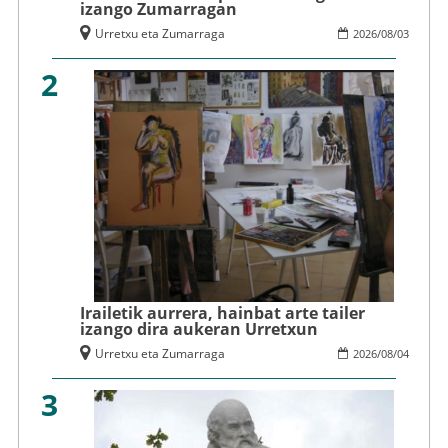
izango Zumarragan
Urretxu eta Zumarraga
2026
/
08
/
03
2
Irailetik aurrera, hainbat arte tailer
izango dira aukeran Urretxun
Urretxu eta Zumarraga
2026
/
08
/
04
3