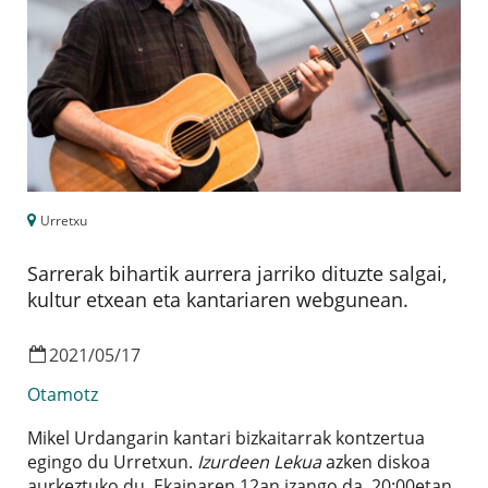
Urretxu
Sarrerak bihartik aurrera jarriko dituzte salgai,
kultur etxean eta kantariaren webgunean.
2021
/
05
/
17
Otamotz
Mikel Urdangarin kantari bizkaitarrak kontzertua
egingo du Urretxun.
Izurdeen Lekua
azken diskoa
aurkeztuko du. Ekainaren 12an izango da, 20:00etan,