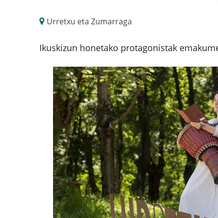
Urretxu eta Zumarraga
Ikuskizun honetako protagonistak emakume