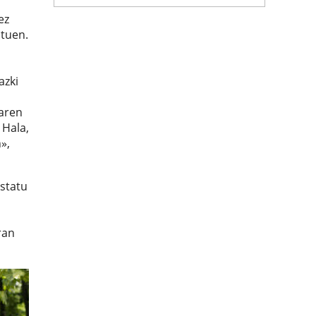
ez
tuen.
azki
maren
 Hala,
»,
statu
ran