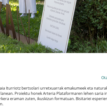
Ot
ia Iturriotz bertsolari urretxuarrak emakumeek eta natura
lanean. Proiektu honek Arteria Plataformaren lehen saria i
kera eraman zuten, ikuskizun formatuan. Bisitariei esperien
n.