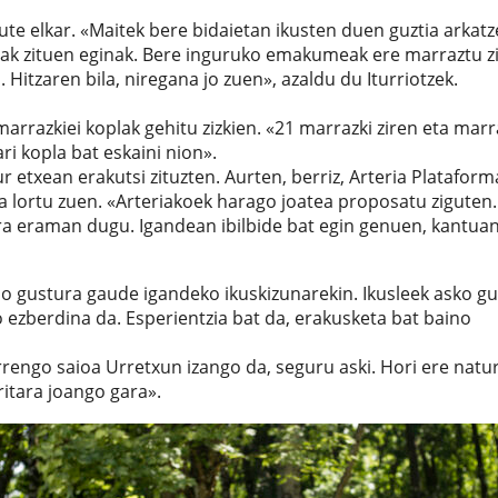
ute elkar. «Maitek bere bidaietan ikusten duen guztia arkatz
ak zituen eginak. Bere inguruko emakumeak ere marraztu zi
 Hitzaren bila, niregana jo zuen», azaldu du Iturriotzek.
rrazkiei koplak gehitu zizkien. «21 marrazki ziren eta marr
ri kopla bat eskaini nion».
etxean erakutsi zituzten. Aurten, berriz, Arteria Platafor
ia lortu zuen. «Arteriakoek harago joatea proposatu ziguten.
ra eraman dugu. Igandean ibilbide bat egin genuen, kantuan
o gustura gaude igandeko ikuskizunarekin. Ikusleek asko gu
 ezberdina da. Esperientzia bat da, erakusketa bat baino
engo saioa Urretxun izango da, seguru aski. Hori ere natu
ritara joango gara».