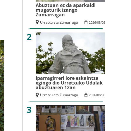
Abuztuan ez da aparkaldi
mugaturik izango
Zumarragan
Urretxu eta Zumarraga
2026
/
08
/
03
2
Iparragirreri lore eskaintza
egingo dio Urretxuko Udalak
abuztuaren 12an
Urretxu eta Zumarraga
2026
/
08
/
06
3