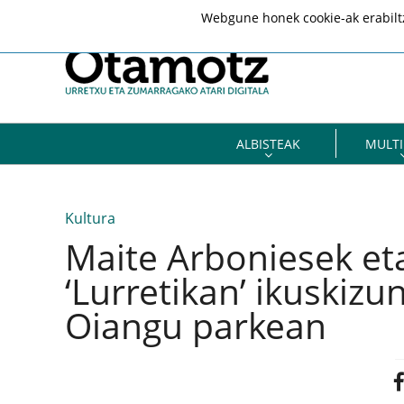
Webgune honek cookie-ak erabiltze
ALBISTEAK
MULTI
Kultura
Maite Arboniesek eta
‘Lurretikan’ ikuskizu
Oiangu parkean