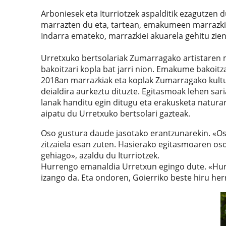
Arboniesek eta Iturriotzek aspalditik ezagutzen d
marrazten du eta, tartean, emakumeen marrazki
Indarra emateko, marrazkiei akuarela gehitu zien.
Urretxuko bertsolariak Zumarragako artistaren ma
bakoitzari kopla bat jarri nion. Emakume bakoitza
2018an marrazkiak eta koplak Zumarragako kultur 
deialdira aurkeztu dituzte. Egitasmoak lehen sar
lanak handitu egin ditugu eta erakusketa natura
aipatu du Urretxuko bertsolari gazteak.
Oso gustura daude jasotako erantzunarekin. «Os
zitzaiela esan zuten. Hasierako egitasmoaren oso
gehiago», azaldu du Iturriotzek.
Hurrengo emanaldia Urretxun egingo dute. «Hurr
izango da. Eta ondoren, Goierriko beste hiru her