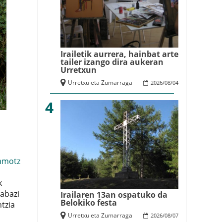
Irailetik aurrera, hainbat arte
tailer izango dira aukeran
Urretxun
Urretxu eta Zumarraga
2026
/
08
/
04
4
amotz
k
rabazi
Irailaren 13an ospatuko da
Belokiko festa
tzia
Urretxu eta Zumarraga
2026
/
08
/
07