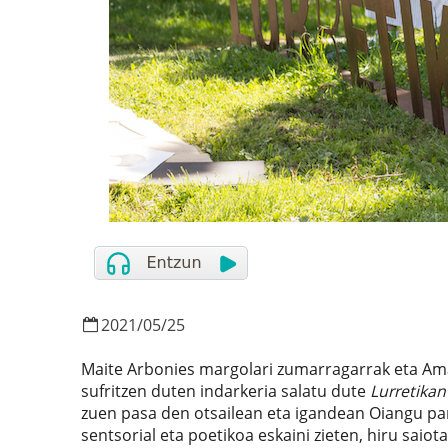
2021
/
05
/
25
Maite Arbonies margolari zumarragarrak eta Ama
sufritzen duten indarkeria salatu dute
Lurretikan
zuen pasa den otsailean eta igandean Oiangu par
sentsorial eta poetikoa eskaini zieten, hiru saiota