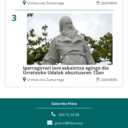
Urretxu eta Zumarraga
2026
/
08
/
04
3
Iparragirreri lore eskaintza egingo dio
Urretxuko Udalak abuztuaren 12an
Urretxu eta Zumarraga
2026
/
08
/
06
Goierriko Hitza
943 72 34 08
goierri@hitza.eus