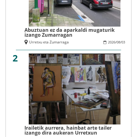
Abuztuan ez da aparkaldi mugaturik
izango Zumarragan
Urretxu eta Zumarraga
2026
/
08
/
03
2
Irailetik aurrera, hainbat arte tailer
izango dira aukeran Urretxun