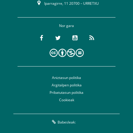
Iparragirre, 11 20700 – URRETXU
Nor gara
Aniztasun politika
Argitalpen politika
Pribatutasun politika
Cookieak
Babesleak: