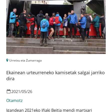
Urretxu eta Zumarraga
Ekainean urteurreneko kamisetak salgai jarriko
dira
2021
/
05
/
26
Otamotz
Igandean 2021eko Iñaki Beitia mendi martxari