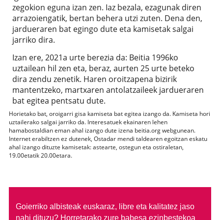
zegokion eguna izan zen. Iaz bezala, ezagunak diren
arrazoiengatik, bertan behera utzi zuten. Dena den,
jardueraren bat egingo dute eta kamisetak salgai
jarriko dira.
Izan ere, 2021a urte berezia da: Beitia 1996ko
uztailean hil zen eta, beraz, aurten 25 urte beteko
dira zendu zenetik. Haren oroitzapena bizirik
mantentzeko, martxaren antolatzaileek jardueraren
bat egitea pentsatu dute.
Horietako bat, oroigarri gisa kamiseta bat egitea izango da. Kamiseta hori
uztailerako salgai jarriko da. Interesatuek ekainaren lehen
hamabostaldian eman ahal izango dute izena beitia.org webgunean.
Internet erabiltzen ez dutenek, Ostadar mendi taldearen egoitzan eskatu
ahal izango dituzte kamisetak: astearte, ostegun eta ostiraletan,
19.00etatik 20.00etara.
Goierriko albisteak euskaraz, libre eta kalitatez jaso
nahi dituzu?
Horretarako zure babesa ezinbestekoa