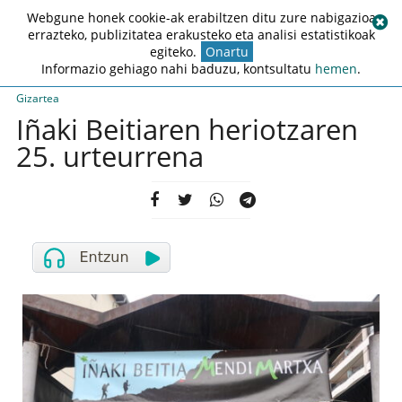
Webgune honek cookie-ak erabiltzen ditu zure nabigazioa
errazteko, publizitatea erakusteko eta analisi estatistikoak
egiteko.
Onartu
Informazio gehiago nahi baduzu, kontsultatu
hemen
.
Gizartea
Iñaki Beitiaren heriotzaren
25. urteurrena