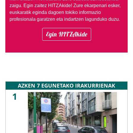
zaigu. Egin zaitez HITZAkide!
Zure ekarpenari esker,
euskaratik eginda dagoen tokiko informazio
profesionala garatzen eta indartzen lagunduko duzu.
Egin HITZAkide
AZKEN 7 EGUNETAKO IRAKURRIENAK
1