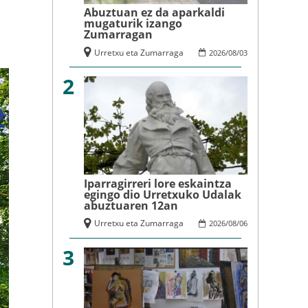
Abuztuan ez da aparkaldi
mugaturik izango
Zumarragan
Urretxu eta Zumarraga
2026
/
08
/
03
2
Iparragirreri lore eskaintza
egingo dio Urretxuko Udalak
abuztuaren 12an
Urretxu eta Zumarraga
2026
/
08
/
06
3