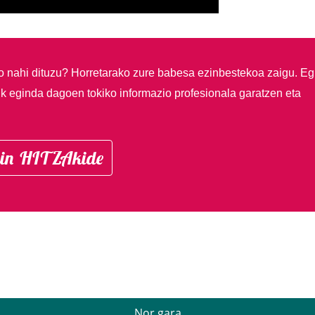
so nahi dituzu?
Horretarako zure babesa ezinbestekoa zaigu. Eg
ik eginda dagoen tokiko informazio profesionala garatzen eta
in HITZAkide
Nor gara