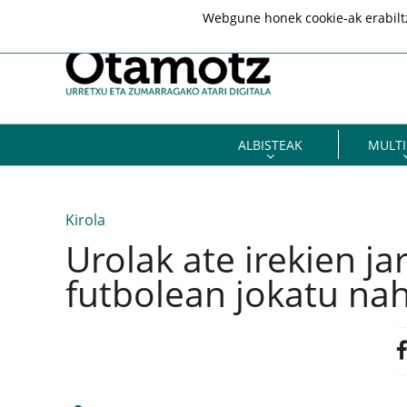
Webgune honek cookie-ak erabiltze
ALBISTEAK
MULTI
Kirola
Urolak ate irekien ja
futbolean jokatu na