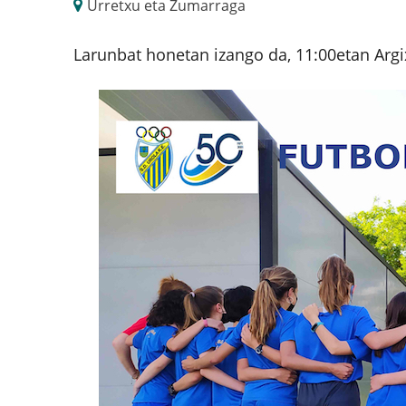
Urretxu eta Zumarraga
Larunbat honetan izango da, 11:00etan Arg