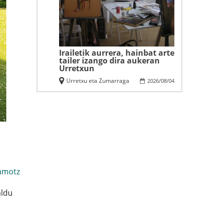
Irailetik aurrera, hainbat arte
tailer izango dira aukeran
Urretxun
Urretxu eta Zumarraga
2026
/
08
/
04
amotz
aldu