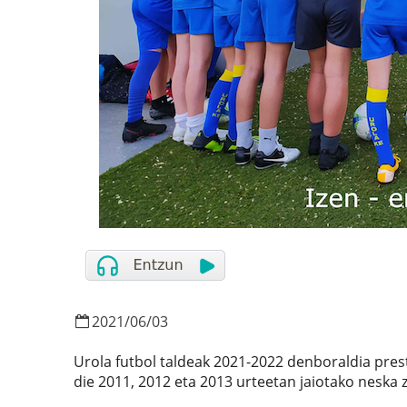
2021
/
06
/
03
Urola futbol taldeak 2021-2022 denboraldia prest
die 2011, 2012 eta 2013 urteetan jaiotako neska z