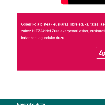
Goierriko albisteak euskaraz, libre eta kalitatez ja
zaitez HITZAkide!
Zure ekarpenari esker, euskarat
indartzen lagunduko duzu.
Eg
Goierriko Hitza