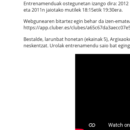
Entrenamenduak ostegunetan izango dira: 2012 et
eta 2011n jaiotako mutilek 18:15etik 19:30era.
Webgunearen bitartez egin behar da izen-emate
https://app.cluber.es/clubes/a65c67da3aecc07e
Bestalde, larunbat honetan (ekainak 5), Argixaok
neskentzat. Urolak entrenamendu saio bat egingo