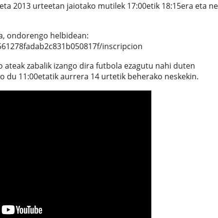
a 2013 urteetan jaiotako mutilek 17:00etik 18:15era eta n
a, ondorengo helbidean:
561278fadab2c831b050817f/inscripcion
o ateak zabalik izango dira futbola ezagutu nahi duten
 du 11:00etatik aurrera 14 urtetik beherako neskekin.