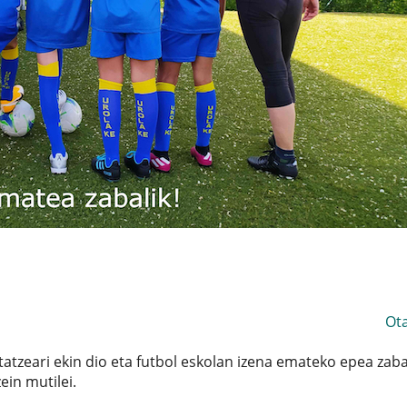
Ot
atzeari ekin dio eta futbol eskolan izena emateko epea zab
ein mutilei.