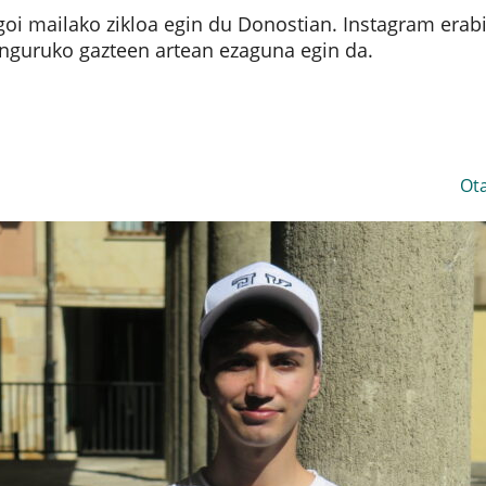
goi mailako zikloa egin du Donostian. Instagram erabi
inguruko gazteen artean ezaguna egin da.
Ot