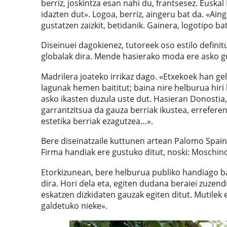
berriz, joskintza esan nahi du, frantsesez. Euskal
idazten dut». Logoa, berriz, aingeru bat da. «Ai
gustatzen zaizkit, betidanik. Gainera, logotipo b
Diseinuei dagokienez, tutoreek oso estilo definit
globalak dira. Mende hasierako moda ere asko gus
Madrilera joateko irrikaz dago. «Etxekoek han gel
lagunak hemen baititut; baina nire helburua hiri
asko ikasten duzula uste dut. Hasieran Donost
garrantzitsua da gauza berriak ikustea, erreferen
estetika berriak ezagutzea…».
Bere diseinatzaile kuttunen artean Palomo Spain 
Firma handiak ere gustuko ditut, noski: Moschino
Etorkizunean, bere helburua publiko handiago ba
dira. Hori dela eta, egiten dudana beraiei zuzen
eskatzen dizkidaten gauzak egiten ditut. Mutilek 
galdetuko nieke».