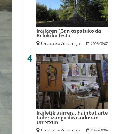
Irailaren 13an ospatuko da
Belokiko festa
Urretxu eta Zumarraga
2026
/
08
/
07
4
Irailetik aurrera, hainbat arte
tailer izango dira aukeran
Urretxun
Urretxu eta Zumarraga
2026
/
08
/
04