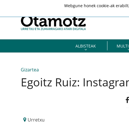
Webgune honek cookie-ak erabiltze
ALBISTEAK
MULTI
Gizartea
Egoitz Ruiz: Instagra
Urretxu