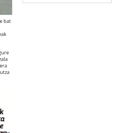
e bat
eak
gure
zala
zera
putza