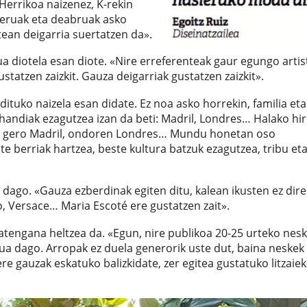
 Herrikoa naizenez, K-rekin
ngeruak eta deabruak asko
atean deigarria suertatzen da».
ua diotela esan diote. «Nire erreferenteak gaur egungo artis
tatzen zaizkit. Gauza deigarriak gustatzen zaizkit».
dituko naizela esan didate. Ez noa asko horrekin, familia eta
 handiak ezagutzea izan da beti: Madril, Londres… Halako hir
ia, gero Madril, ondoren Londres… Mundu honetan oso
te berriak hartzea, beste kultura batzuk ezagutzea, tribu et
dago. «Gauza ezberdinak egiten ditu, kalean ikusten ez dire
, Versace… Maria Escoté ere gustatzen zait».
tengana heltzea da. «Egun, nire publikoa 20-25 urteko nes
dua dago. Arropak ez duela generorik uste dut, baina neskek
ere gauzak eskatuko balizkidate, zer egitea gustatuko litzaie