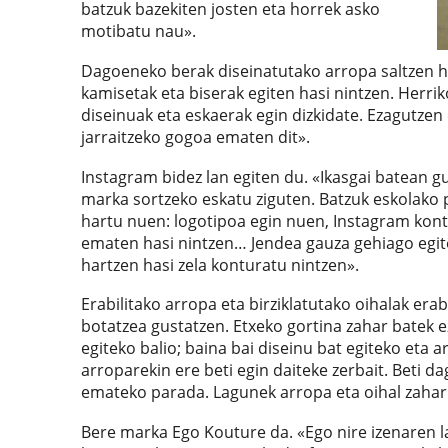
batzuk bazekiten josten eta horrek asko
motibatu nau».
Dagoeneko berak diseinatutako arropa saltzen ha
kamisetak eta biserak egiten hasi nintzen. Herrik
diseinuak eta eskaerak egin dizkidate. Ezagutze
jarraitzeko gogoa ematen dit».
Instagram bidez lan egiten du. «Ikasgai batean 
marka sortzeko eskatu ziguten. Batzuk eskolako p
hartu nuen: logotipoa egin nuen, Instagram kont
ematen hasi nintzen… Jendea gauza gehiago egit
hartzen hasi zela konturatu nintzen».
Erabilitako arropa eta birziklatutako oihalak erabi
botatzea gustatzen. Etxeko gortina zahar batek e
egiteko balio; baina bai diseinu bat egiteko eta a
arroparekin ere beti egin daiteke zerbait. Beti d
emateko parada. Lagunek arropa eta oihal zahar
Bere marka Ego Kouture da. «Ego nire izenaren l