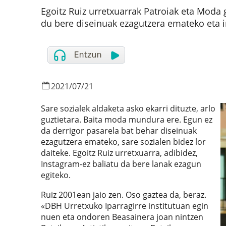
Egoitz Ruiz urretxuarrak Patroiak eta Moda 
du bere diseinuak ezagutzera emateko eta 
2021
/
07
/
21
Sare sozialek aldaketa asko ekarri dituzte, arlo
guztietara. Baita moda mundura ere. Egun ez
da derrigor pasarela bat behar diseinuak
ezagutzera emateko, sare sozialen bidez lor
daiteke. Egoitz Ruiz urretxuarra, adibidez,
Instagram-ez baliatu da bere lanak ezagun
egiteko.
Ruiz 2001ean jaio zen. Oso gaztea da, beraz.
«DBH Urretxuko Iparragirre institutuan egin
nuen eta ondoren Beasainera joan nintzen