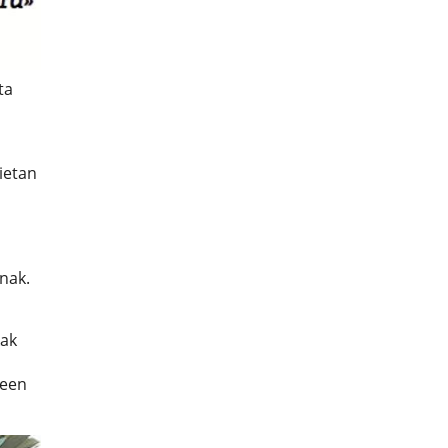
ta
ietan
a
nak.
kak
keen