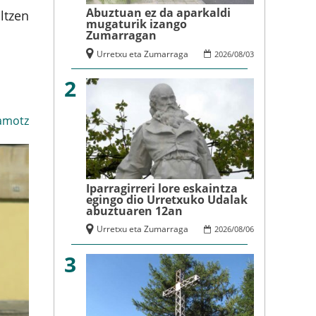
Abuztuan ez da aparkaldi
ltzen
mugaturik izango
Zumarragan
Urretxu eta Zumarraga
2026
/
08
/
03
2
amotz
Iparragirreri lore eskaintza
egingo dio Urretxuko Udalak
abuztuaren 12an
Urretxu eta Zumarraga
2026
/
08
/
06
3