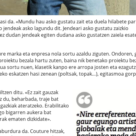
si da. «Mundu hau asko gustatu zait eta duela hilabete par
o jendeak asko lagundu dit. Jendeari asko gustatu zaizkio
n ez dudan jendeak egiten dudana asko gustatzen zaiela esat
gure marka eta enpresa nola sortu azaldu ziguten. Ondoren, 
roiektu bezala hartu zuten, baina nik benetako proiektu be
ua sortu nuen, klasetik kanpo ere arropa josten eta ezagut
eko eskatzen hasi zenean (poltsak, topak…), egitasmoa gor
ltzen ditu. «Ez zait gauzak
z du, beharbada, traje bat
rgazkiak ateratzeko. Erabilitako
ago bigarren aukera bat
rak ematen dizkidate».
aburdura da. Couture hitzak,