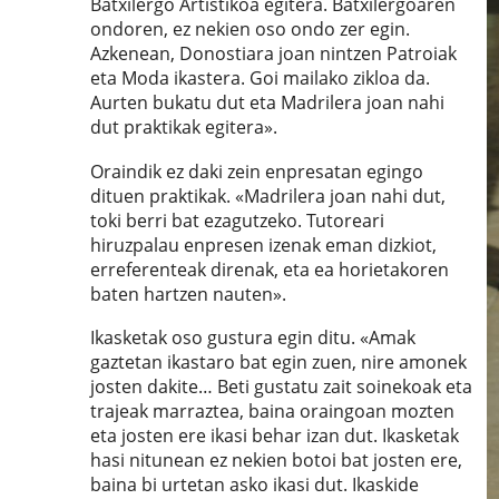
Batxilergo Artistikoa egitera. Batxilergoaren
ondoren, ez nekien oso ondo zer egin.
Azkenean, Donostiara joan nintzen Patroiak
eta Moda ikastera. Goi mailako zikloa da.
Aurten bukatu dut eta Madrilera joan nahi
dut praktikak egitera».
Oraindik ez daki zein enpresatan egingo
dituen praktikak. «Madrilera joan nahi dut,
toki berri bat ezagutzeko. Tutoreari
hiruzpalau enpresen izenak eman dizkiot,
erreferenteak direnak, eta ea horietakoren
baten hartzen nauten».
Ikasketak oso gustura egin ditu. «Amak
gaztetan ikastaro bat egin zuen, nire amonek
josten dakite… Beti gustatu zait soinekoak eta
trajeak marraztea, baina oraingoan mozten
eta josten ere ikasi behar izan dut. Ikasketak
hasi nitunean ez nekien botoi bat josten ere,
baina bi urtetan asko ikasi dut. Ikaskide