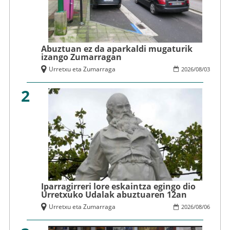
Abuztuan ez da aparkaldi mugaturik
izango Zumarragan
Urretxu eta Zumarraga
2026
/
08
/
03
2
Iparragirreri lore eskaintza egingo dio
Urretxuko Udalak abuztuaren 12an
Urretxu eta Zumarraga
2026
/
08
/
06