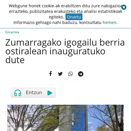
Webgune honek cookie-ak erabiltzen ditu zure nabigazioa
errazteko, publizitatea erakusteko eta analisi estatistikoak
egiteko.
Onartu
Informazio gehiago nahi baduzu, kontsultatu
hemen
.
Gizartea
Zumarragako igogailu berria
ostiralean inauguratuko
dute