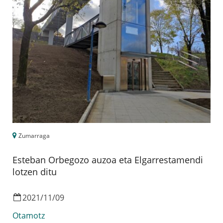
Zumarraga
Esteban Orbegozo auzoa eta Elgarrestamendi
lotzen ditu
2021
/
11
/
09
Otamotz