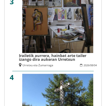
3
Irailetik aurrera, hainbat arte tailer
izango dira aukeran Urretxun
Urretxu eta Zumarraga
2026
/
08
/
04
4