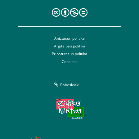
Aniztasun politika
Argitalpen politika
Pribatutasun politika
Cookieak
Babesleak: