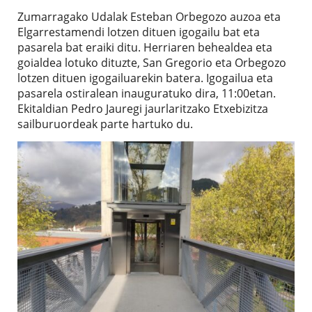
Zumarragako Udalak Esteban Orbegozo auzoa eta
Elgarrestamendi lotzen dituen igogailu bat eta
pasarela bat eraiki ditu. Herriaren behealdea eta
goialdea lotuko dituzte, San Gregorio eta Orbegozo
lotzen dituen igogailuarekin batera. Igogailua eta
pasarela ostiralean inauguratuko dira, 11:00etan.
Ekitaldian Pedro Jauregi jaurlaritzako Etxebizitza
sailburuordeak parte hartuko du.