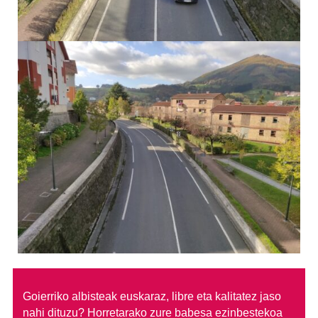
Goierriko albisteak euskaraz, libre eta kalitatez jaso
nahi dituzu?
Horretarako zure babesa ezinbestekoa