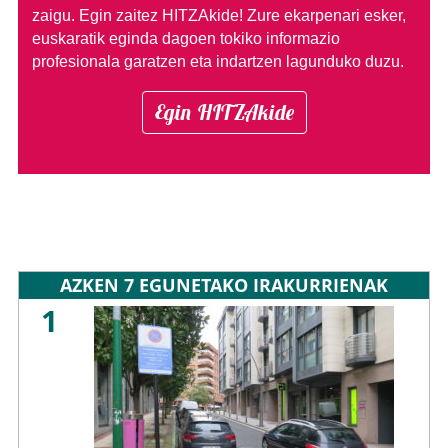
zaigu. Egin zaitez HITZAkide!
Zure ekarpenari esker,
euskaratik eginda dagoen tokiko informazio
profesionala garatzen eta indartzen lagunduko duzu.
Egin HITZAkide
AZKEN 7 EGUNETAKO IRAKURRIENAK
1