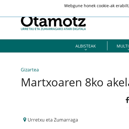
Webgune honek cookie-ak erabiltze
ALBISTEAK
MULTI
Gizartea
Martxoaren 8ko akel
Urretxu eta Zumarraga