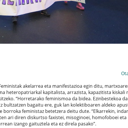
Ot
eministak akelarrea eta manifestazioa egin ditu, martxoare
 heteropatriarkal kapitalista, arrazista, kapazitista kiskali 
itzeko. “Horretarako feminismoa da bidea. Ezinbestekoa da
z bultzatzen bagaitu ere, guk lan kolektiboaren aldeko apus
re borroka feministaz betetzera deitu dute. “Elkarrekin, inda
en ari diren diskurtso faxistei, misoginoei, homofoboei eta
rrean izango gaituztela eta ez direla pasako”.