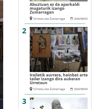
Abuztuan ez da aparkaldi
mugaturik izango
Zumarragan
Urretxu eta Zumarraga
2026
/
08
/
03
2
Irailetik aurrera, hainbat arte
tailer izango dira aukeran
Urretxun
Urretxu eta Zumarraga
2026
/
08
/
04
3