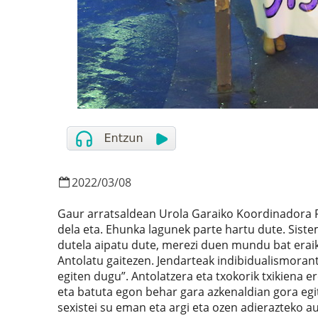
2022
/
03
/
08
Gaur arratsaldean Urola Garaiko Koordinadora F
dela eta. Ehunka lagunek parte hartu dute. Sistema
dutela aipatu dute, merezi duen mundu bat eraik
Antolatu gaitezen. Jendarteak indibidualismorant
egiten dugu”. Antolatzera eta txokorik txikiena e
eta batuta egon behar gara azkenaldian gora egit
sexistei su eman eta argi eta ozen adierazteko au