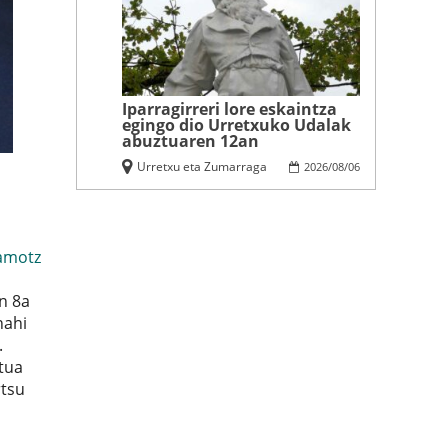
Iparragirreri lore eskaintza
egingo dio Urretxuko Udalak
abuztuaren 12an
Urretxu eta Zumarraga
2026
/
08
/
06
amotz
n 8a
nahi
.
tua
rtsu