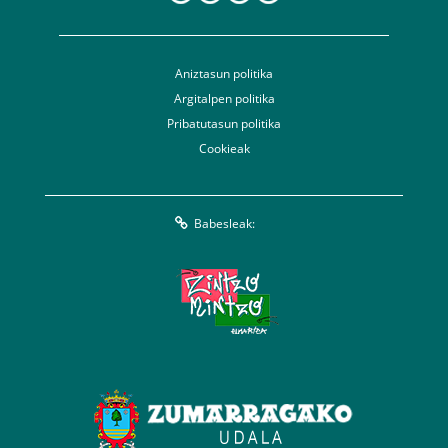
Aniztasun politika
Argitalpen politika
Pribatutasun politika
Cookieak
Babesleak: