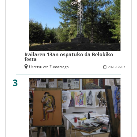
Irailaren 13an ospatuko da Belokiko
festa
Urretxu eta Zumarraga
2026
/
08
/
07
3