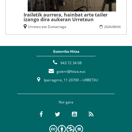
Irailetik aurrera, hainbat arte tailer
izango dira aukeran Urretxun
Urretxu eta Zumarraga
2026
/
08
/
04
Goierriko Hitza
943 72 34 08
goierri@hitza.eus
Iparragirre, 11 20700 – URRETXU
Nor gara