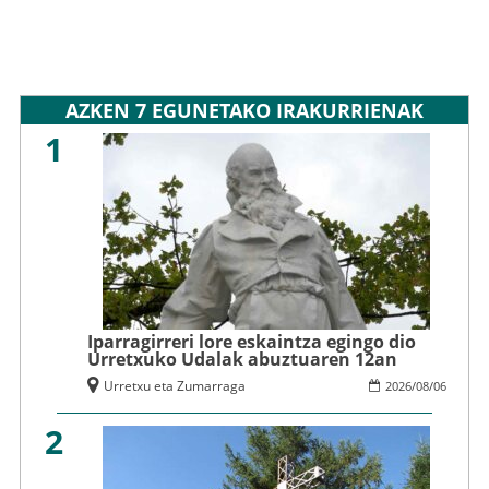
AZKEN 7 EGUNETAKO IRAKURRIENAK
1
Iparragirreri lore eskaintza egingo dio
Urretxuko Udalak abuztuaren 12an
Urretxu eta Zumarraga
2026
/
08
/
06
2