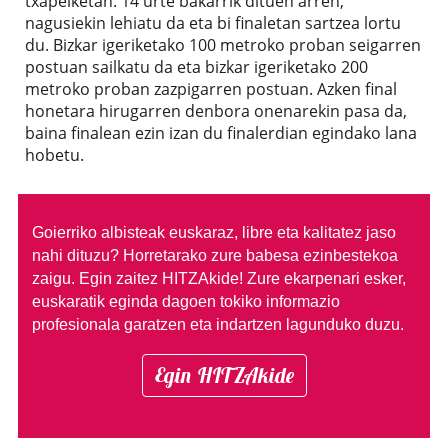
txapelketan. 14 urte bakarrik dituen arren,
nagusiekin lehiatu da eta bi finaletan sartzea lortu
du. Bizkar igeriketako 100 metroko proban seigarren
postuan sailkatu da eta bizkar igeriketako 200
metroko proban zazpigarren postuan. Azken final
honetara hirugarren denbora onenarekin pasa da,
baina finalean ezin izan du finalerdian egindako lana
hobetu.
Goierriko albisteak euskaraz, libre eta kalitatez jaso
nahi dituzu?
Horretarako zure babesa ezinbestekoa
zaigu. Egin zaitez HITZAkide!
Zure ekarpenari esker,
euskaratik eginda dagoen tokiko informazio
profesionala garatzen eta indartzen lagunduko duzu.
Egin HITZAkide