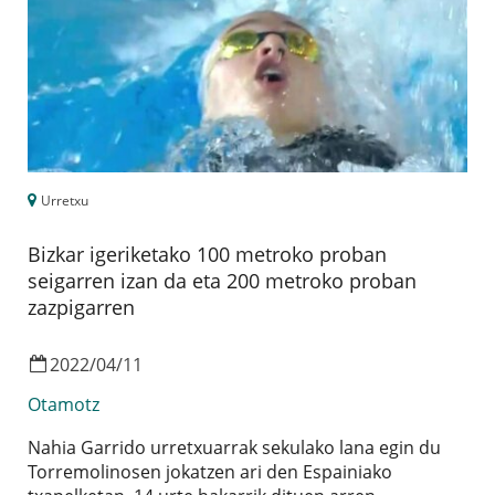
Urretxu
Bizkar igeriketako 100 metroko proban
seigarren izan da eta 200 metroko proban
zazpigarren
2022
/
04
/
11
Otamotz
Nahia Garrido urretxuarrak sekulako lana egin du
Torremolinosen jokatzen ari den Espainiako