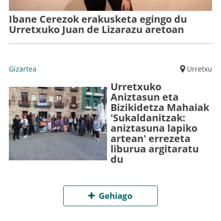
Ibane Cerezok erakusketa egingo du
Urretxuko Juan de Lizarazu aretoan
Gizartea
Urretxu
Urretxuko
Aniztasun eta
Bizikidetza Mahaiak
'Sukaldanitzak:
aniztasuna lapiko
artean' errezeta
liburua argitaratu
du
Gehiago