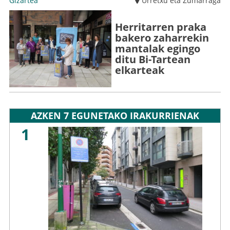
Gizartea
Urretxu eta Zumarraga
Herritarren praka
bakero zaharrekin
mantalak egingo
ditu Bi-Tartean
elkarteak
AZKEN 7 EGUNETAKO IRAKURRIENAK
1