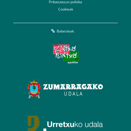
Pribatutasun politika
Cookieak
Babesleak: