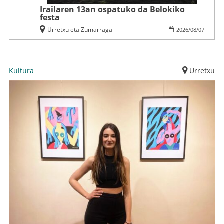
Irailaren 13an ospatuko da Belokiko
festa
Urretxu eta Zumarraga
2026
/
08
/
07
Kultura
Urretxu