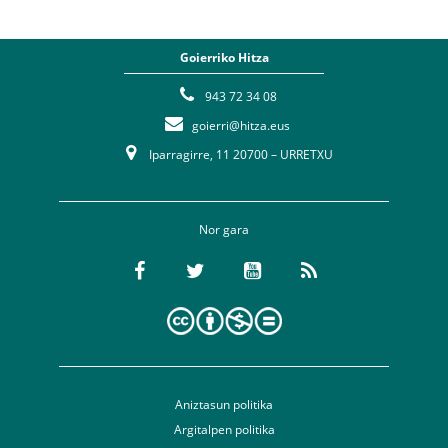
Goierriko Hitza
943 72 34 08
goierri@hitza.eus
Iparragirre, 11 20700 – URRETXU
Nor gara
Aniztasun politika
Argitalpen politika