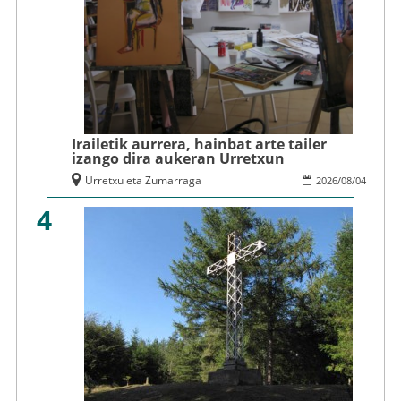
Irailetik aurrera, hainbat arte tailer
izango dira aukeran Urretxun
Urretxu eta Zumarraga
2026
/
08
/
04
4