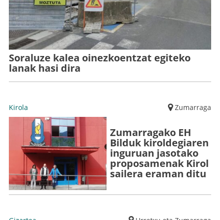
Soraluze kalea oinezkoentzat egiteko
lanak hasi dira
Kirola
Zumarraga
Zumarragako EH
Bilduk kiroldegiaren
inguruan jasotako
proposamenak Kirol
sailera eraman ditu