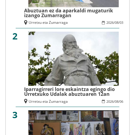
Abuztuan ez da aparkaldi mugaturik
izango Zumarragan
Urretxu eta Zumarraga
2026
/
08
/
03
2
Iparragirreri lore eskaintza egingo dio
Urretxuko Udalak abuztuaren 12an
Urretxu eta Zumarraga
2026
/
08
/
06
3