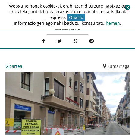
Webgune honek cookie-ak erabiltzen ditu zure nabigazioa
errazteko, publizitatea erakusteko eta analisi estatistikoak
egiteko.
Onartu
Informazio gehiago nahi baduzu, kontsultatu
hemen
.
2022/5/6
Gizartea
Zumarraga