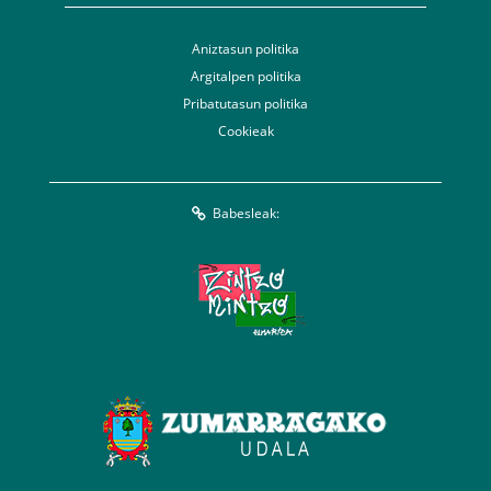
Aniztasun politika
Argitalpen politika
Pribatutasun politika
Cookieak
Babesleak: