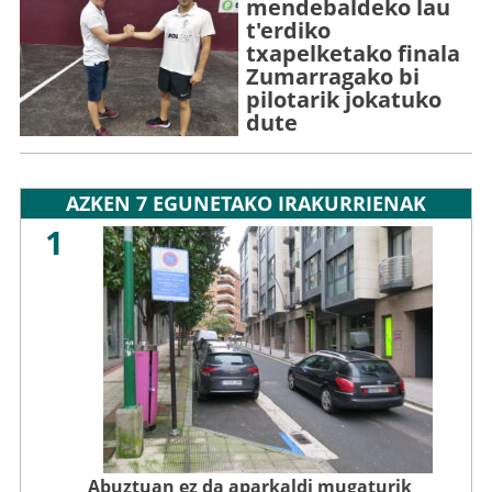
mendebaldeko lau
t'erdiko
txapelketako finala
Zumarragako bi
pilotarik jokatuko
dute
AZKEN 7 EGUNETAKO IRAKURRIENAK
1
Abuztuan ez da aparkaldi mugaturik