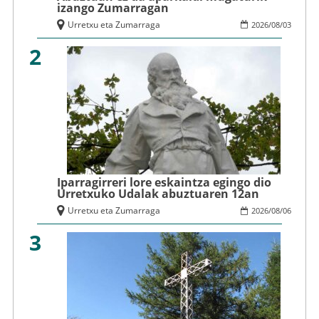
izango Zumarragan
Urretxu eta Zumarraga
2026
/
08
/
03
2
Iparragirreri lore eskaintza egingo dio
Urretxuko Udalak abuztuaren 12an
Urretxu eta Zumarraga
2026
/
08
/
06
3