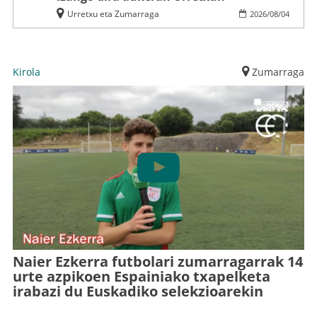
Urretxu eta Zumarraga
2026
/
08
/
04
Kirola
Zumarraga
Naier Ezkerra futbolari zumarragarrak 14
urte azpikoen Espainiako txapelketa
irabazi du Euskadiko selekzioarekin