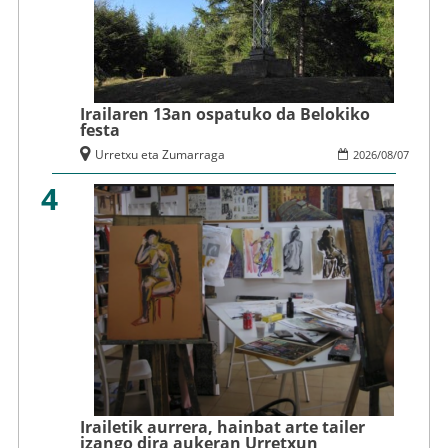
Irailaren 13an ospatuko da Belokiko
festa
Urretxu eta Zumarraga
2026
/
08
/
07
4
Irailetik aurrera, hainbat arte tailer
izango dira aukeran Urretxun