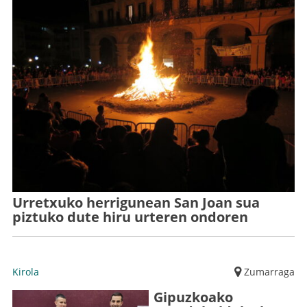
Urretxuko herrigunean San Joan sua
piztuko dute hiru urteren ondoren
Kirola
Zumarraga
Gipuzkoako