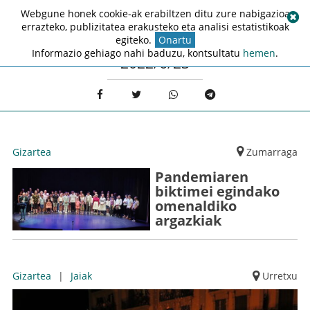
Webgune honek cookie-ak erabiltzen ditu zure nabigazioa
errazteko, publizitatea erakusteko eta analisi estatistikoak
egiteko.
Onartu
Informazio gehiago nahi baduzu, kontsultatu
hemen
.
2022/6/23
Gizartea
Zumarraga
Pandemiaren
biktimei egindako
omenaldiko
argazkiak
Gizartea
|
Jaiak
Urretxu