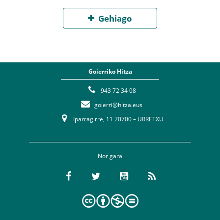
Gehiago
Goierriko Hitza
943 72 34 08
goierri@hitza.eus
Iparragirre, 11 20700 – URRETXU
Nor gara